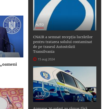
AUTO
CNAIR a semnat recepţia lucrărilor
pentru tratarea solului contaminat
de pe traseul Autostrăzii
Transilvania
15 aug 2024
 „oameni
AUTO
Aproape 20 șoferi au rămas fără