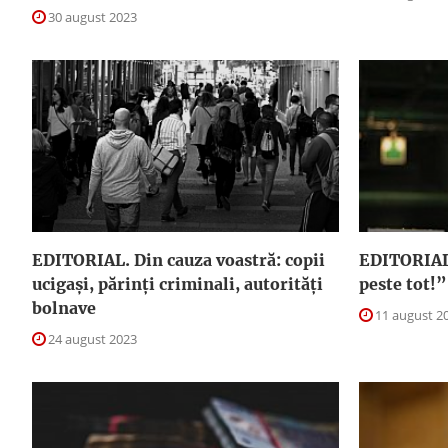
30 august 2023
EDITORIAL. Din cauza voastră: copii
EDITORIAL.
ucigaşi, părinţi criminali, autorităţi
peste tot!”
bolnave
11 august 2
24 august 2023