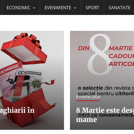
ECONOMIC
EVENIMENTE
SPORT
SANATATE
8 martie 2024
aghiarii în
8 Martie este des
mame