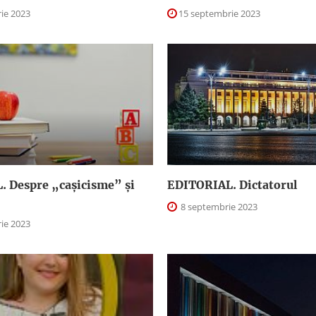
ie 2023
15 septembrie 2023
 Despre „caşicisme” şi
EDITORIAL. Dictatorul
8 septembrie 2023
ie 2023