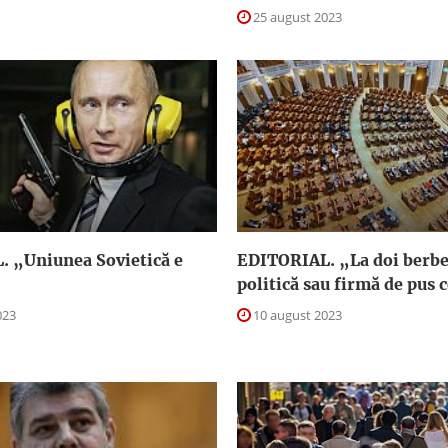
25 august 2023
 „Uniunea Sovietică e
EDITORIAL. „La doi berbec
politică sau firmă de pus 
023
10 august 2023