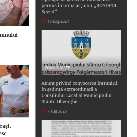
permis în urma acțiunii „ROADPOL
Speed”
13 aug 2024
omnului
COMUNICATE
Anunţ privind convocarea întrunirii
în şedinţă extraordinară a
Consiliului Local al Municipiului
Sfântu Gheorghe
7 aug 2026
raşi.
esc