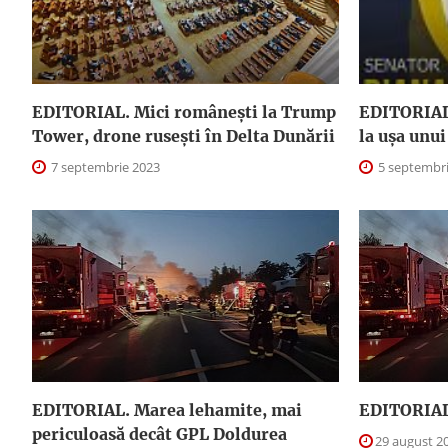
EDITORIAL. Mici româneşti la Trump
EDITORIAL
Tower, drone ruseşti în Delta Dunării
la uşa unu
7 septembrie 2023
5 septembri
EDITORIAL. Marea lehamite, mai
EDITORIAL.
periculoasă decât GPL Doldurea
29 august 2