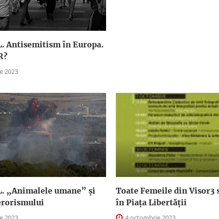
 Antisemitism în Europa.
R?
e 2023
. „Animalele umane” şi
Toate Femeile din Visor3 s
terorismului
în Piaţa Libertăţii
e 2023
4 octombrie 2023