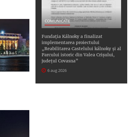
COMUNICATE
Fundația Kálnoky a finalizat
implementarea proiectului
„Reabilitarea Castelului kálnoky și al
Parcului istoric din Valea Crișului,
județul Covasna”
6 aug 2026