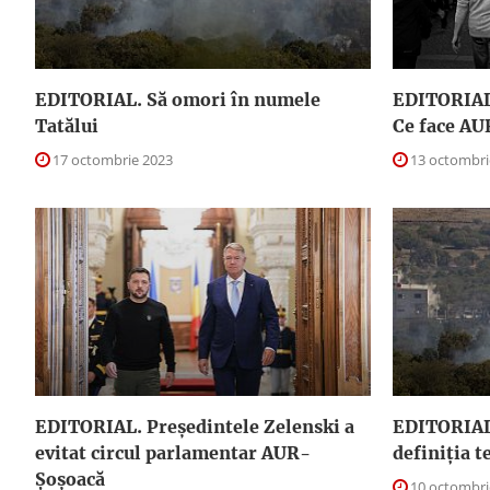
EDITORIAL. Să omori în numele
EDITORIAL.
Tatălui
Ce face AU
17 octombrie 2023
13 octombri
EDITORIAL. Preşedintele Zelenski a
EDITORIAL
evitat circul parlamentar AUR-
definiţia 
Şoşoacă
10 octombri