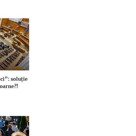
i”: soluţie
coarne?!