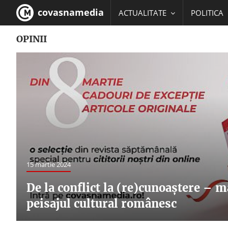
covasnamedia
ACTUALITATE
POLITICA
OPINII
EDUCATIE
15 martie 2024
De la conflict la (re)cunoaștere – m
peisajul cultural românesc