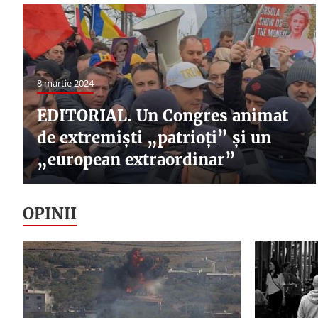
8 martie 2024
EDITORIAL. Un Congres animat
de extremişti „patrioţi” şi un
„european extraordinar”
OPINII