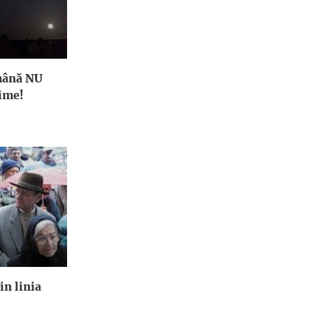
mână NU
uime!
in linia