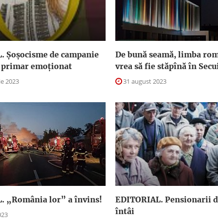
. Şoşocisme de campanie
De bună seamă, limba ro
i primar emoţionat
vrea să fie stăpînă în Sec
e 2023
31 august 2023
 „România lor” a învins!
EDITORIAL. Pensionarii d
întâi
023