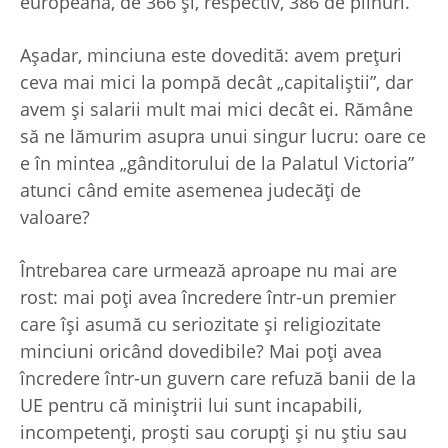
europeană, de 366 şi, respectiv, 386 de plinuri.
Aşadar, minciuna este dovedită: avem preţuri
ceva mai mici la pompă decât „capitaliştii”, dar
avem şi salarii mult mai mici decât ei. Rămâne
să ne lămurim asupra unui singur lucru: oare ce
e în mintea „gânditorului de la Palatul Victoria”
atunci când emite asemenea judecăţi de
valoare?
Întrebarea care urmează aproape nu mai are
rost: mai poţi avea încredere într-un premier
care îşi asumă cu seriozitate şi religiozitate
minciuni oricând dovedibile? Mai poţi avea
încredere într-un guvern care refuză banii de la
UE pentru că miniştrii lui sunt incapabili,
incompetenţi, proşti sau corupţi şi nu ştiu sau