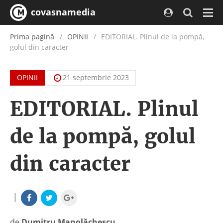
covasnamedia
Navi
Prima pagină
OPINII
EDITORIAL. Plinul de la pompă,
golul din caracter
OPINII
21 septembrie 2023
EDITORIAL. Plinul
de la pompă, golul
din caracter
|
de
Dumitru Manolăchescu