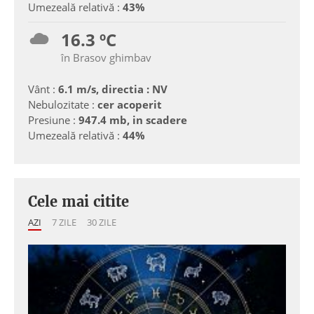
Umezeală relativă :
43%
16.3 ºC
în Brasov ghimbav
Vânt :
6.1 m/s, directia : NV
Nebulozitate :
cer acoperit
Presiune :
947.4 mb, in scadere
Umezeală relativă :
44%
Cele mai citite
AZI
7 ZILE
30 ZILE