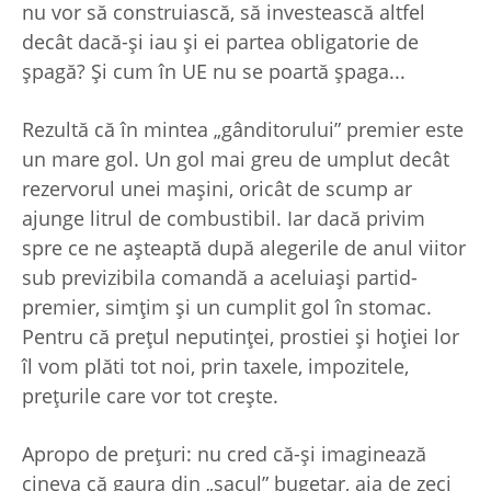
nu vor să construiască, să investească altfel
decât dacă-şi iau şi ei partea obligatorie de
şpagă? Şi cum în UE nu se poartă şpaga...
Rezultă că în mintea „gânditorului” premier este
un mare gol. Un gol mai greu de umplut decât
rezervorul unei maşini, oricât de scump ar
ajunge litrul de combustibil. Iar dacă privim
spre ce ne aşteaptă după alegerile de anul viitor
sub previzibila comandă a aceluiaşi partid-
premier, simţim şi un cumplit gol în stomac.
Pentru că preţul neputinţei, prostiei şi hoţiei lor
îl vom plăti tot noi, prin taxele, impozitele,
preţurile care vor tot creşte.
Apropo de preţuri: nu cred că-şi imaginează
cineva că gaura din „sacul” bugetar, aia de zeci