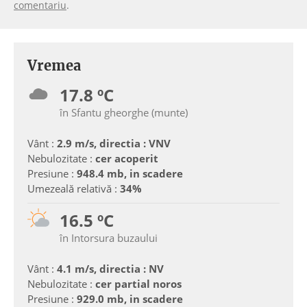
comentariu
.
Vremea
17.8 ºC
în Sfantu gheorghe (munte)
Vânt :
2.9 m/s, directia : VNV
Nebulozitate :
cer acoperit
Presiune :
948.4 mb, in scadere
Umezeală relativă :
34%
16.5 ºC
în Intorsura buzaului
Vânt :
4.1 m/s, directia : NV
Nebulozitate :
cer partial noros
Presiune :
929.0 mb, in scadere