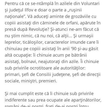
Pentru că ce se-ntâmplă în azilele din Voluntari
şi judeţul Ilfov e doar o parte a „ruşinii
naţionale”. Vă aduceţi aminte de grozăviile cu
copiii asistaţi din căminele de orfani, apărute în
presă după Revoluţie? Şi-atunci ne-am făcut că
nu ştim nimic, că nu noi, că alţii... Şi urmaşii
leprelor, ticăloşilor, caracterelor imunde care îi
chinuiau pe copiii asistaţi în anii ’90 şi-au găsit
altă ocupaţie: îi chinuie acum pe bătrânii
asistaţi, bolnavi, neajutoraţi din azile. Îi chinuie
sub privirile ocrotitoare ale autorităţilor:
primari, şefi de Consilii judeţene, şefi de direcţii
sociale, miniştri, premieri.
Şi mai cumplit este că îi chinuie sub privirile
indiferente sau prea ocupate ale aparţinătorilor,
români de-ai noştri, fraţi de-ai noştri întru