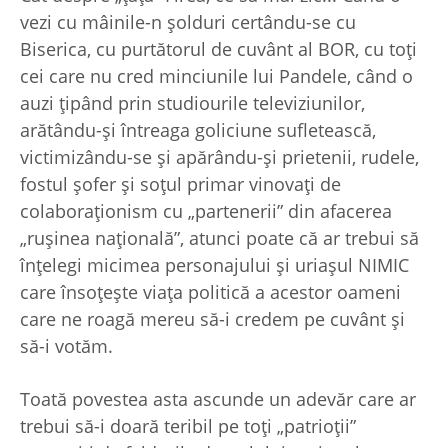
vezi cu mâinile-n şolduri certându-se cu
Biserica, cu purtătorul de cuvânt al BOR, cu toţi
cei care nu cred minciunile lui Pandele, când o
auzi ţipând prin studiourile televiziunilor,
arătându-şi întreaga goliciune sufletească,
victimizându-se şi apărându-şi prietenii, rudele,
fostul şofer şi soţul primar vinovaţi de
colaboraţionism cu „partenerii” din afacerea
„ruşinea naţională”, atunci poate că ar trebui să
înţelegi micimea personajului şi uriaşul NIMIC
care însoţeşte viaţa politică a acestor oameni
care ne roagă mereu să-i credem pe cuvânt şi
să-i votăm.
Toată povestea asta ascunde un adevăr care ar
trebui să-i doară teribil pe toţi „patrioţii”