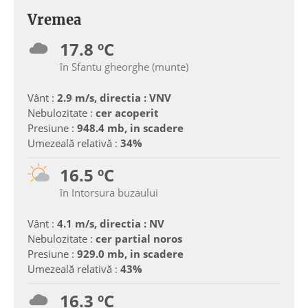
Vremea
17.8 ºC
în Sfantu gheorghe (munte)
Vânt :
2.9 m/s, directia : VNV
Nebulozitate :
cer acoperit
Presiune :
948.4 mb, in scadere
Umezeală relativă :
34%
16.5 ºC
în Intorsura buzaului
Vânt :
4.1 m/s, directia : NV
Nebulozitate :
cer partial noros
Presiune :
929.0 mb, in scadere
Umezeală relativă :
43%
16.3 ºC