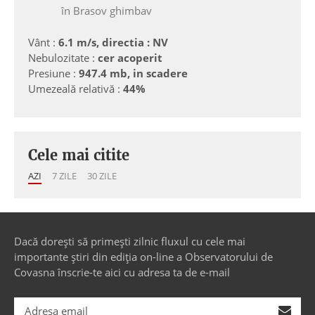
în Brasov ghimbav
Vânt :
6.1 m/s, directia : NV
Nebulozitate :
cer acoperit
Presiune :
947.4 mb, in scadere
Umezeală relativă :
44%
Cele mai citite
AZI
7 ZILE
30 ZILE
Dacă dorești să primești zilnic fluxul cu cele mai
importante știri din ediția on-line a Observatorului de
Covasna înscrie-te aici cu adresa ta de e-mail