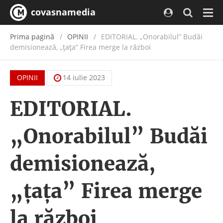
covasnamedia
Navi
Prima pagină
OPINII
EDITORIAL. „Onorabilul” Budăi
demisionează, „ţaţa” Firea merge la război
OPINII
14 iulie 2023
EDITORIAL.
„Onorabilul” Budăi
demisionează,
„ţaţa” Firea merge
la război