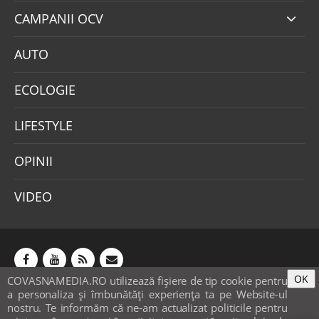
CAMPANII OCV
AUTO
ECOLOGIE
LIFESTYLE
OPINII
VIDEO
OK
COVASNAMEDIA.RO utilizează fişiere de tip cookie pentru
Abonamente
Publicitate
Mica publicitate
a personaliza și îmbunătăți experiența ta pe Website-ul
Contact
Sondaje
POLITICA COOKIE-URI & GDPR
nostru. Te informăm că ne-am actualizat politicile pentru