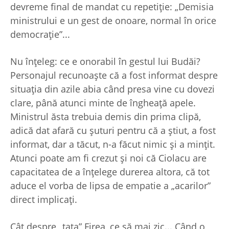
devreme final de mandat cu repetiţie: „Demisia
ministrului e un gest de onoare, normal în orice
democraţie”...
Nu înţeleg: ce e onorabil în gestul lui Budăi?
Personajul recunoaşte că a fost informat despre
situaţia din azile abia când presa vine cu dovezi
clare, până atunci minte de îngheaţă apele.
Ministrul ăsta trebuia demis din prima clipă,
adică dat afară cu şuturi pentru că a ştiut, a fost
informat, dar a tăcut, n-a făcut nimic şi a minţit.
Atunci poate am fi crezut şi noi că Ciolacu are
capacitatea de a înţelege durerea altora, că tot
aduce el vorba de lipsa de empatie a „acarilor”
direct implicaţi.
Cât despre „ţaţa” Firea, ce să mai zic... Când o