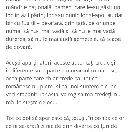
mândrie naţională, oameni care le-au găsit un
loc în azil părinţilor sau bunicilor şi-apoi au dat
bir cu fugiţii – pe-afară, prin ţară, pe oriunde
numai să nu-i mai vadă şi să nu le mai vadă
durerea, să nu le mai audă gemetele, să scape
de povară.
Aceşti aparţinători, aceste autorităţi crude şi
indiferente sunt parte din neamul românesc,
acea parte care chiar crede că „tot ce-i
românesc nu piere” şi că „noi suntem aici pe
veci stăpâni”. Iar asta, vă rog să mă credeţi, nu
mă linişteşte deloc...
Tot ce pot să sper este că, totuşi, în pofida celor
ce ni se-arată zilnic de prin diverse colţuri de