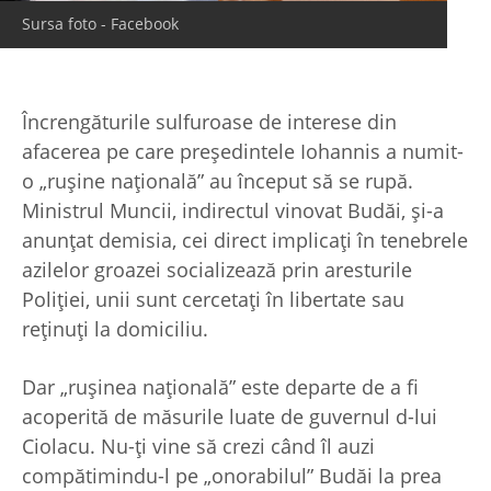
Sursa foto - Facebook
Încrengăturile sulfuroase de interese din
afacerea pe care preşedintele Iohannis a numit-
o „ruşine naţională” au început să se rupă.
Ministrul Muncii, indirectul vinovat Budăi, şi-a
anunţat demisia, cei direct implicaţi în tenebrele
azilelor groazei socializează prin aresturile
Poliţiei, unii sunt cercetaţi în libertate sau
reţinuţi la domiciliu.
Dar „ruşinea naţională” este departe de a fi
acoperită de măsurile luate de guvernul d-lui
Ciolacu. Nu-ţi vine să crezi când îl auzi
compătimindu-l pe „onorabilul” Budăi la prea