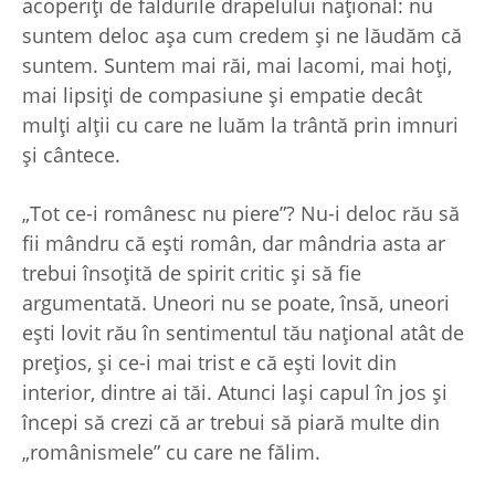
acoperiţi de faldurile drapelului naţional: nu
suntem deloc aşa cum credem şi ne lăudăm că
suntem. Suntem mai răi, mai lacomi, mai hoţi,
mai lipsiţi de compasiune şi empatie decât
mulţi alţii cu care ne luăm la trântă prin imnuri
şi cântece.
„Tot ce-i românesc nu piere”? Nu-i deloc rău să
fii mândru că eşti român, dar mândria asta ar
trebui însoţită de spirit critic şi să fie
argumentată. Uneori nu se poate, însă, uneori
eşti lovit rău în sentimentul tău naţional atât de
preţios, şi ce-i mai trist e că eşti lovit din
interior, dintre ai tăi. Atunci laşi capul în jos şi
începi să crezi că ar trebui să piară multe din
„românismele” cu care ne fălim.