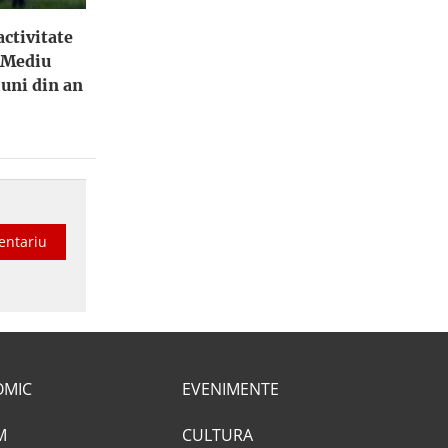
activitate
e Mediu
luni din an
entariu
OMIC
EVENIMENTE
M
CULTURA