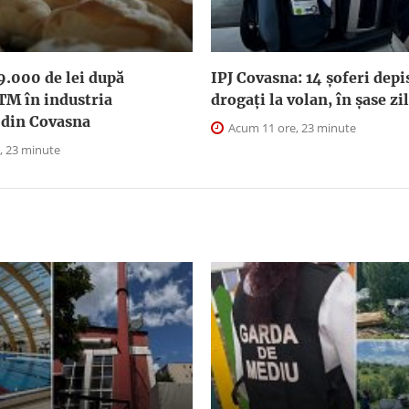
9.000 de lei după
IPJ Covasna: 14 șoferi depi
TM în industria
drogați la volan, în șase zi
 din Covasna
Acum 11 ore, 23 minute
, 23 minute