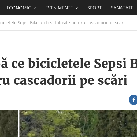
ECONOMIC
EVENIMENTE
SPORT
SANATATE
icletele Sepsi Bike au fost folosite pentru cascadorii pe scări
 ce bicicletele Sepsi 
ru cascadorii pe scări
|