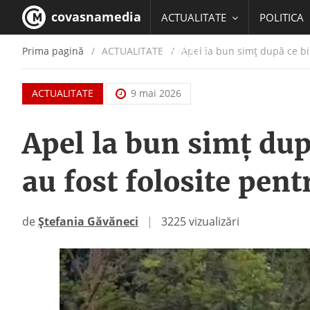
covasnamedia
ACTUALITATE
POLITICA
Prima pagină
ACTUALITATE
/
Apel la bun simț după ce bic
EDUCATIE
ACTUALITATE
9 mai 2026
Apel la bun simț după
au fost folosite pent
de
Ștefania Găvăneci
|
3225 vizualizări