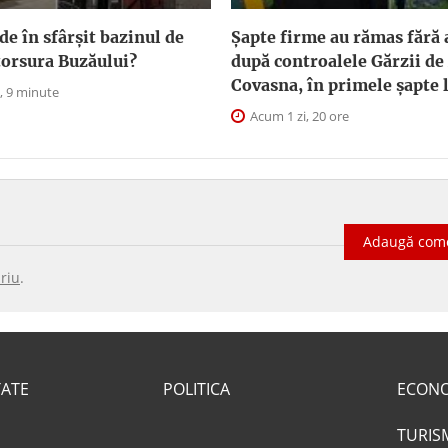
de în sfârșit bazinul de
Șapte firme au rămas fără 
torsura Buzăului?
după controalele Gărzii d
Covasna, în primele șapte 
, 9 minute
Acum 1 zi, 20 ore
Adaugă com
riu
.
TATE
POLITICA
ECON
TURIS