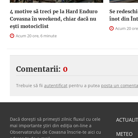
4 motive să treci pe la Hard Enduro
Se redeschi
Covasna în weekend, chiar dacă nu
înot din În
ești motociclist
Acum 20 ore
Acum 20 ore, 6 minute
Comentarii:
0
Trebuie să fii
autentificat
pentru a putea
posta un comenta
Dacă dorești să primești zilnic fluxul cu cele
ACTUALI
mai importante știri din ediția on-line a
Observatorului de Covasna înscrie-te aici cu
METEO