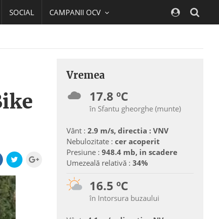
SOCIAL
CAMPANII OCV
Navig
Vremea
17.8 ºC
Bike
în Sfantu gheorghe (munte)
Vânt :
2.9 m/s, directia : VNV
Nebulozitate :
cer acoperit
Presiune :
948.4 mb, in scadere
Umezeală relativă :
34%
16.5 ºC
în Intorsura buzaului