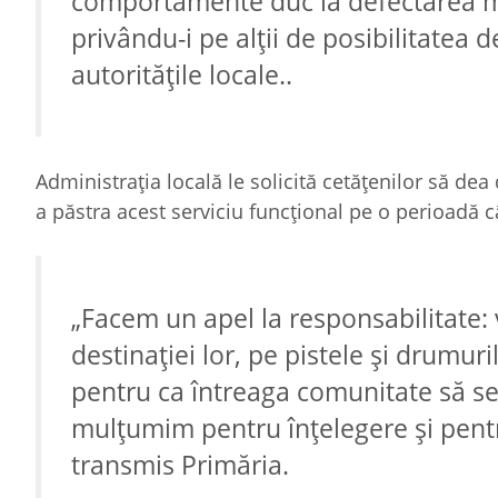
comportamente duc la defectarea mec
privându-i pe alții de posibilitatea de
autoritățile locale..
Administrația locală le solicită cetățenilor să de
a păstra acest serviciu funcțional pe o perioadă c
„Facem un apel la responsabilitate: 
destinației lor, pe pistele și drumuri
pentru ca întreaga comunitate să s
mulțumim pentru înțelegere și pentr
transmis Primăria.