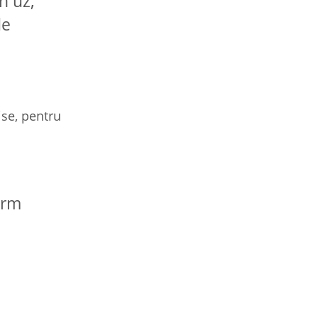
n uz,
e
ise, pentru
orm