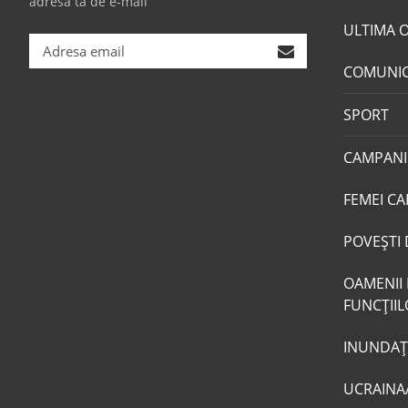
adresa ta de e-mail
ULTIMA 
COMUNI
SPORT
CAMPANI
FEMEI CA
POVEŞTI 
OAMENII 
FUNCŢII
INUNDAŢI
UCRAINA