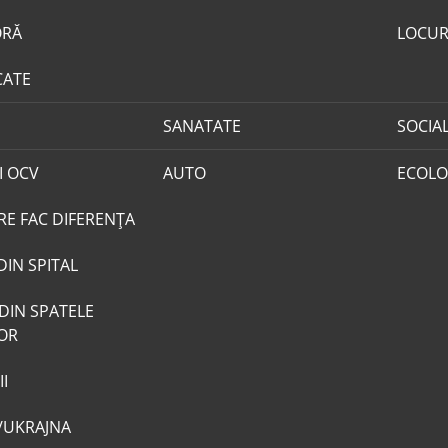
ORĂ
LOCUR
CATE
SANATATE
SOCIA
I OCV
AUTO
ECOLO
RE FAC DIFERENȚA
DIN SPITAL
DIN SPATELE
LOR
I
/UKRAJNA