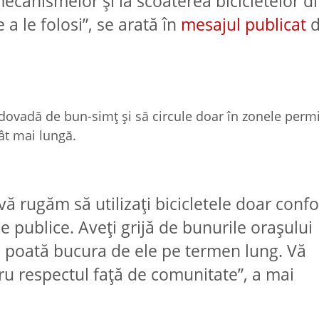
anismelor și la scoaterea bicicletelor di
 a le folosi”, se arată în
mesajul publicat
d
a dovadă de bun-simț și să circule doar în zonele perm
ât mai lungă.
vă rugăm să utilizați bicicletele doar conf
le publice. Aveți grijă de bunurile orașului
e poată bucura de ele pe termen lung. Vă
u respectul față de comunitate”, a mai