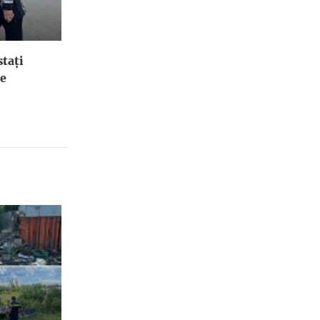
stați
le