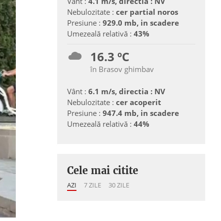
Vânt :
4.1 m/s, directia : NV
Nebulozitate :
cer partial noros
Presiune :
929.0 mb, in scadere
Umezeală relativă :
43%
16.3 ºC
în Brasov ghimbav
Vânt :
6.1 m/s, directia : NV
Nebulozitate :
cer acoperit
Presiune :
947.4 mb, in scadere
Umezeală relativă :
44%
Cele mai citite
AZI
7 ZILE
30 ZILE