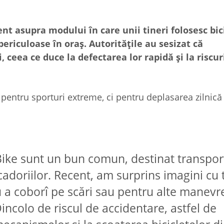
t asupra modului în care unii tineri folosesc bic
riculoase în oraș. Autoritățile au sesizat că
 ceea ce duce la defectarea lor rapidă și la riscur
pentru sporturi extreme, ci pentru deplasarea zilnică 
 Bike sunt un bun comun, destinat transpor
scadoriilor. Recent, am surprins imagini cu 
u a coborî pe scări sau pentru alte manevr
ncolo de riscul de accidentare, astfel de