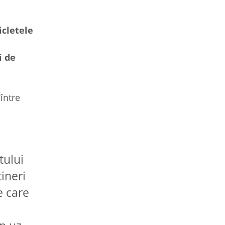
icletele
i de
între
tului
tineri
e care