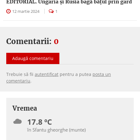
EDITORIAL. Ungaria şi Rusia bagă băţul prin gard
12 martie 2024
1
Comentarii:
0
Adaugă comentariu
Trebuie să fii
autentificat
pentru a putea
posta un
comentariu
.
Vremea
17.8 ºC
în Sfantu gheorghe (munte)