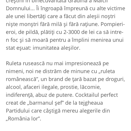
creştini în binecuvântata Grădină a Maicii
Domnului... Îi îngroapă împreună cu alte victime
ale unei libertăţi care a făcut din aleşii noştri
nişte monştri fără milă şi fără raţiune. Pompieri-
eroi, de pildă, plătiţi cu 2-3000 de lei ca să intre-
n foc şi să moară pentru a împlini menirea unui
stat eşuat: imunitatea aleşilor.
Ruleta rusească nu mai impresionează pe
nimeni, noi ne distrăm de minune cu „ruleta
românească”, un brand de ţară bazat pe droguri,
alcool, afaceri ilegale, prostie, lăcomie,
indiferenţă, abuz de putere. Cocktailul perfect
creat de „barmanul şef” de la tejgheaua
Partidului care câştigă mereu alegerile din
„România lor”.