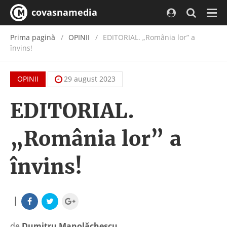
covasnamedia
Navi
Prima pagină
OPINII
EDITORIAL. „România lor” a
învins!
OPINII
29 august 2023
EDITORIAL.
„România lor” a
învins!
|
de
Dumitru Manolăchescu