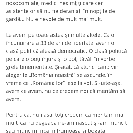
nosocomiale, medici nesimţiţi care cer
asistentelor să nu fie deranjaţi în nopţile de
gardă... Nu e nevoie de mult mai mult.
Le avem pe toate astea şi multe altele. Ca o
încununare a 33 de ani de libertate, avem o
clasă politică aleasă democratic. O clasă politică
pe care o poţi înjura şi o poţi tăvăli în vorbe
grele binemeritate. Şi-atât, că atunci când vin
alegerile „România noastră” se ascunde, în
vreme ce „România lor” iese la vot. Şi-uite-aşa,
avem ce avem, nu ce credem noi că merităm să
avem.
Pentru că, nu-i aşa, toţi credem că merităm mai
mult, că nu degeaba ne-am născut şi-am muncit
sau muncim încă în frumoasa şi bogata