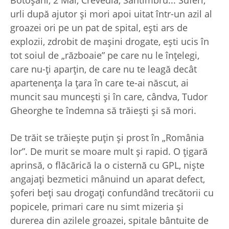
Botoşani, 2 Mai, Crevedia, Sântimbru... Suferi,
urli după ajutor şi mori apoi uitat într-un azil al
groazei ori pe un pat de spital, eşti ars de
explozii, zdrobit de maşini drogate, eşti ucis în
tot soiul de „războaie” pe care nu le înţelegi,
care nu-ţi aparţin, de care nu te leagă decât
apartenenţa la ţara în care te-ai născut, ai
muncit sau munceşti şi în care, cândva, Tudor
Gheorghe te îndemna să trăieşti şi să mori.
De trăit se trăieşte puţin şi prost în „România
lor”. De murit se moare mult şi rapid. O ţigară
aprinsă, o flăcărică la o cisternă cu GPL, nişte
angajaţi bezmetici mânuind un aparat defect,
şoferi beţi sau drogaţi confundând trecătorii cu
popicele, primari care nu simt mizeria şi
durerea din azilele groazei, spitale bântuite de