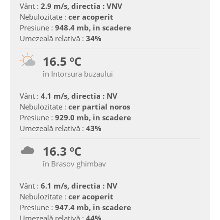
Vânt :
2.9 m/s, directia : VNV
Nebulozitate :
cer acoperit
Presiune :
948.4 mb, in scadere
Umezeală relativă :
34%
16.5 ºC
în Intorsura buzaului
Vânt :
4.1 m/s, directia : NV
Nebulozitate :
cer partial noros
Presiune :
929.0 mb, in scadere
Umezeală relativă :
43%
16.3 ºC
în Brasov ghimbav
Vânt :
6.1 m/s, directia : NV
Nebulozitate :
cer acoperit
Presiune :
947.4 mb, in scadere
Umezeală relativă :
44%