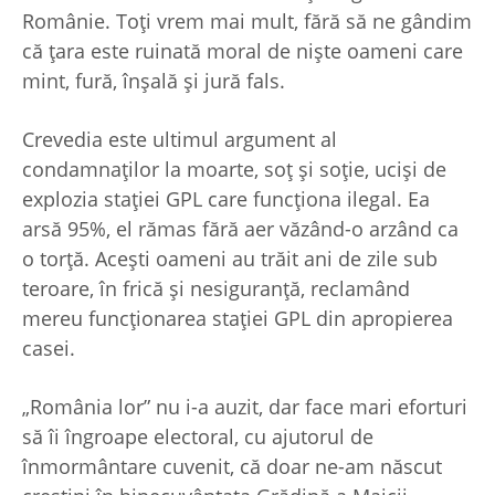
Românie. Toţi vrem mai mult, fără să ne gândim
că ţara este ruinată moral de nişte oameni care
mint, fură, înşală şi jură fals.
Crevedia este ultimul argument al
condamnaţilor la moarte, soţ şi soţie, ucişi de
explozia staţiei GPL care funcţiona ilegal. Ea
arsă 95%, el rămas fără aer văzând-o arzând ca
o torţă. Aceşti oameni au trăit ani de zile sub
teroare, în frică şi nesiguranţă, reclamând
mereu funcţionarea staţiei GPL din apropierea
casei.
„România lor” nu i-a auzit, dar face mari eforturi
să îi îngroape electoral, cu ajutorul de
înmormântare cuvenit, că doar ne-am născut