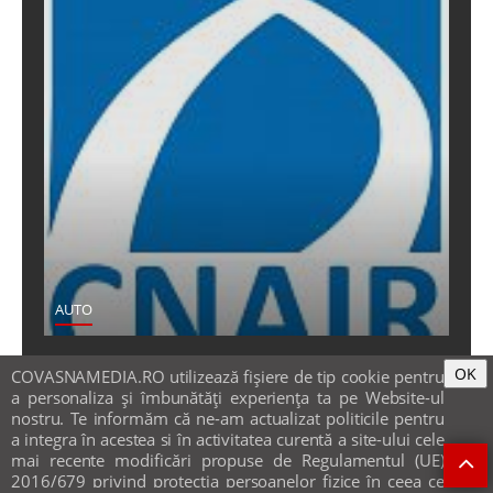
AUTO
CNAIR a semnat recepţia lucrărilor pentru
OK
COVASNAMEDIA.RO utilizează fişiere de tip cookie pentru
tratarea solului contaminat de pe traseul
a personaliza și îmbunătăți experiența ta pe Website-ul
nostru. Te informăm că ne-am actualizat politicile pentru
Autostrăzii Transilvania
a integra în acestea si în activitatea curentă a site-ului cele
15 aug 2024
mai recente modificări propuse de Regulamentul (UE)
2016/679 privind protecția persoanelor fizice în ceea ce