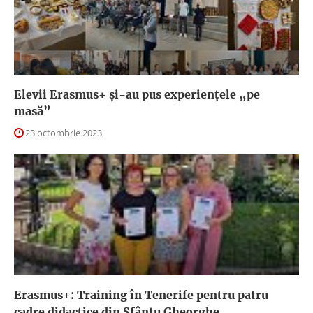
Elevii Erasmus+ și-au pus experiențele „pe
masă”
23 octombrie 2023
Erasmus+: Training în Tenerife pentru patru
cadre didactice din Sfântu Gheorghe