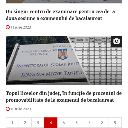
Un singur centru de examinare pentru cea de-a
doua sesiune a examenului de bacalaureat
11 iulie 2023
Topul liceelor din județ, în funcție de procentul de
promovabilitate de la examenul de bacalaureat
10 iulie 2023
1
2
3
4
5
6
7
8
9