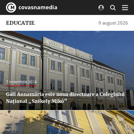
covasnamedia
Navi
EDUCATIE
9 august 2026
7 noiembrie 2024
Gáll Annamária este noua directoare a Colegiului
Național „Székely Mikó”