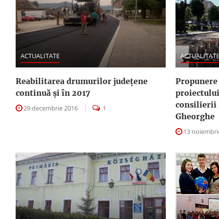
ACTUALITATE
ACTUALITAT
Reabilitarea drumurilor județene
Propunere 
continuă și în 2017
proiectulu
consilieri
29 decembrie 2016
1
Gheorghe
13 noiembri