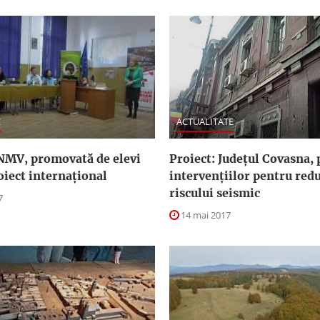
E
ACTUALITATE
NMV, promovată de elevi
Proiect: Judeţul Covasna, p
oiect internațional
intervenţiilor pentru red
riscului seismic
7
14 mai 2017