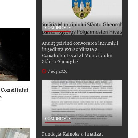
COMUNICATE
Anunţ privind convocarea întrunirii
în şedinţă extraordinară a
Consiliului Local al Municipiului
Sfântu Gheorghe
7 aug 2026
 Consiliului
e
COMUNICATE
Fundația Kálnoky a finalizat