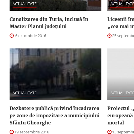
ACTUALITATE
ACTUALITAT
Canalizarea din Turia, inclusă în
Liceenii în
Master Planul judeţului
„cea mai m
6 octombrie 2016
25 septembr
ACTUALITATE
ACTUALITAT
Dezbatere publică privind încadrarea
Proiectul 
pe zone de impozitare a municipiului
europeană 
Sfântu Gheorghe
mortal
19 septembrie 2016
13 septembr