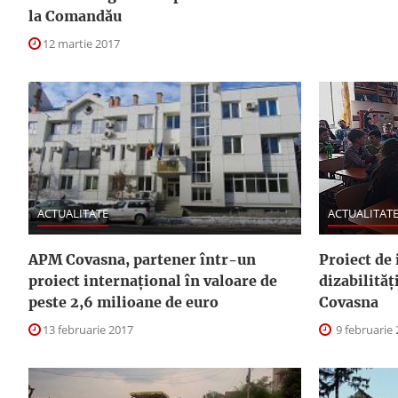
la Comandău
12 martie 2017
ACTUALITATE
ACTUALITAT
APM Covasna, partener într-un
Proiect de 
proiect internațional în valoare de
dizabilită
peste 2,6 milioane de euro
Covasna
13 februarie 2017
9 februarie