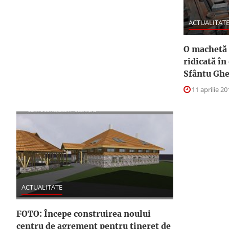
ACTUALITAT
O machetă 
ridicată în
Sfântu Gh
11 aprilie 20
ACTUALITATE
FOTO: Începe construirea noului
centru de agrement pentru tineret de