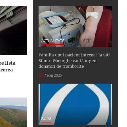
ACTUALITATE
Familia unui pacient internat la SJU
Sfântu Gheorghe caută urgent
e lista
donatori de trombocite
ucerea
7 aug 2026
AUTO