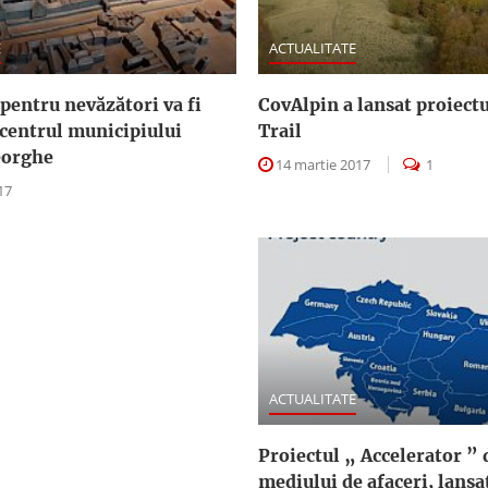
E
ACTUALITATE
pentru nevăzători va fi
CovAlpin a lansat proiectu
 centrul municipiului
Trail
eorghe
14 martie 2017
1
17
ACTUALITATE
Proiectul „ Accelerator ” 
mediului de afaceri, lansa