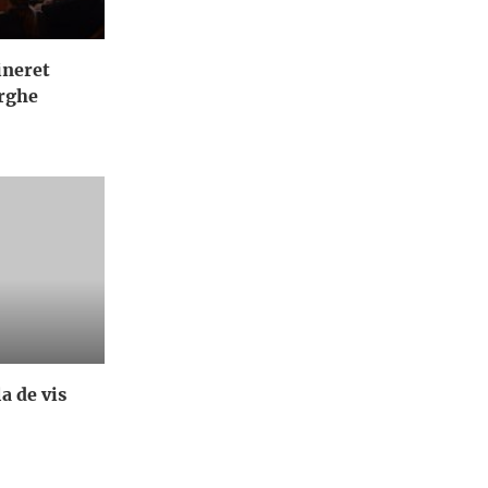
ineret
orghe
a de vis