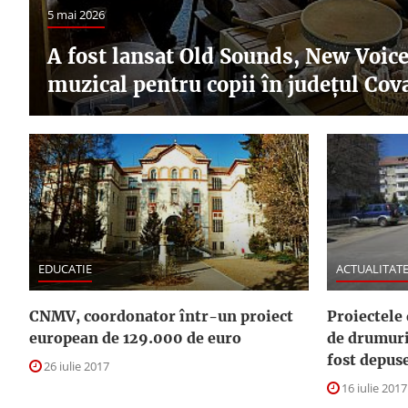
5 mai 2026
A fost lansat Old Sounds, New Voi
muzical pentru copii în județul Cov
EDUCATIE
ACTUALITAT
CNMV, coordonator într-un proiect
Proiectele
european de 129.000 de euro
de drumuri
fost depus
26 iulie 2017
16 iulie 2017