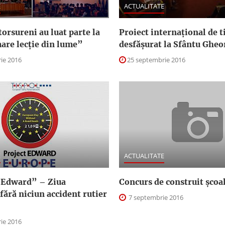
E
ACTUALITATE
torsureni au luat parte la
Proiect internaţional de t
are lecţie din lume”
desfăşurat la Sfântu Ghe
ie 2016
25 septembrie 2016
E
ACTUALITATE
„Edward” – Ziua
Concurs de construit şcoal
fără niciun accident rutier
7 septembrie 2016
ie 2016