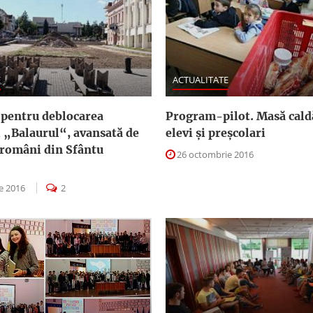
E
ACTUALITATE
pentru deblocarea
Program-pilot. Masă cald
i „Balaurul“, avansată de
elevi și preșcolari
i români din Sfântu
26 octombrie 2016
e 2016
2