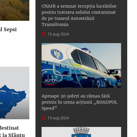
CNAIR a semnat recepţia lucrărilor
pentru tratarea solului contaminat
de pe traseul Autostrăzii
Transilvania
l Sepsi
15 aug 2024
AUTO
Aproape 20 șoferi au rămas fără
permis în urma acțiunii „ROADPOL
Speed”
13 aug 2024
destinat
t la Sfântu