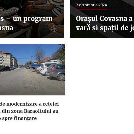
3 octombrie 2024
ces – un program
Orașul Covasna a 
asna
vară și spații de 
E
 de modernizare a reţelei
 din zona Baraoltului au
e spre finanţare