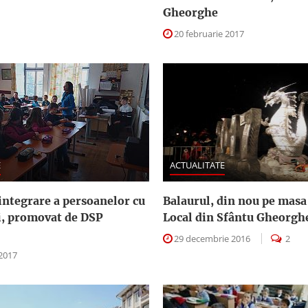
Gheorghe
20 februarie 2017
E
ACTUALITATE
integrare a persoanelor cu
Balaurul, din nou pe masa
ţi, promovat de DSP
Local din Sfântu Gheorgh
29 decembrie 2016
2
 2017