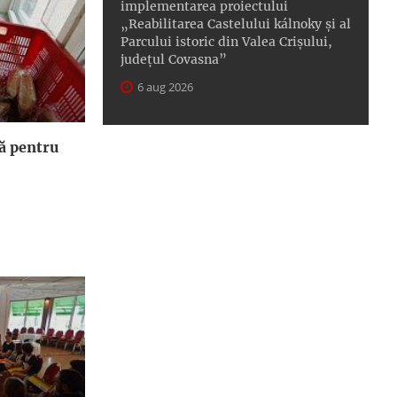
implementarea proiectului
„Reabilitarea Castelului kálnoky și al
Parcului istoric din Valea Crișului,
județul Covasna”
6 aug 2026
ă pentru