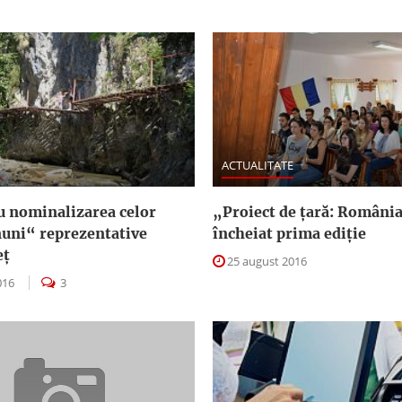
E
ACTUALITATE
u nominalizarea celor
„Proiect de ţară: Români
uni“ reprezentative
încheiat prima ediţie
eţ
25 august 2016
016
3