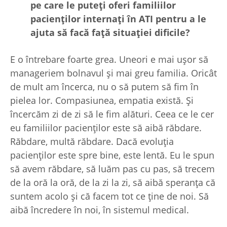
pe care le pute
ți oferi familiilor
pacien
ților interna
ți în ATI pentru a le
ajuta să facă fa
ță situa
ției dificile?
E o întrebare foarte grea. Uneori e mai ușor să
manageriem bolnavul și mai greu familia. Oricât
de mult am încerca, nu o să putem să fim în
pielea lor. Compasiunea, empatia există. Și
încercăm zi de zi să le fim alături. Ceea ce le cer
eu familiilor pacienților este să aibă răbdare.
Răbdare, multă răbdare. Dacă evoluția
pacienților este spre bine, este lentă. Eu le spun
să avem răbdare, să luăm pas cu pas, să trecem
de la oră la oră, de la zi la zi, să aibă speranța că
suntem acolo și că facem tot ce ține de noi. Să
aibă încredere în noi, în sistemul medical.