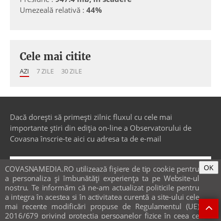
Umezeală relativă :
44%
Cele mai citite
AZI
7 ZILE
30 ZILE
Dacă dorești să primești zilnic fluxul cu cele mai
importante știri din ediția on-line a Observatorului de
Covasna înscrie-te aici cu adresa ta de e-mail
OK
COVASNAMEDIA.RO utilizează fişiere de tip cookie pentru
a personaliza și îmbunătăți experiența ta pe Website-ul
nostru. Te informăm că ne-am actualizat politicile pentru
a integra în acestea si în activitatea curentă a site-ului cele
ACTUALITATE
mai recente modificări propuse de Regulamentul (UE)
2016/679 privind protecția persoanelor fizice în ceea ce