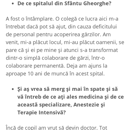
De ce spitalul din Sfântu Gheorghe?
A fost o întâmplare. O colegă ce lucra aici m-a
întrebat dacă pot să ajut, din cauza deficitului
de personal pentru acoperirea gărzilor. Am
venit, mi-a plăcut locul, mi-au plăcut oamenii, se
pare că și ei pe mine și atunci s-a transformat
dintr-o simplă colaborare de gărzi, într-o
colaborare permanentă. Deja am ajuns la
aproape 10 ani de muncă în acest spital.
Și aș vrea să merg
și mai în spate
și să
vă întreb de ce a
ți ales medicina
și de ce
această specializare, Anestezie
și
Terapie Intensivă?
Încă de copil am vrut să devin doctor. Tot