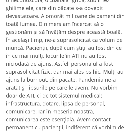
o necunoscută, o „banală” gripă, subliniez
ghilimelele, care din păcate s-a dovedit
devastatoare. A omorât milioane de oameni din
toată lumea. Din mers am încercat să o
gestionăm și să învățăm despre această boală.
În același timp, ne-a suprasolicitat ca volum de
muncă. Pacienții, după cum știți, au fost din ce
în ce mai mulți, locurile în ATI nu au fost
niciodată de ajuns. Astfel, personalul a fost
suprasolicitat fizic, dar mai ales psihic. Mulți au
ajuns la burnout, din păcate. Pandemia ne-a
arătat și lipsurile pe care le avem. Nu vorbim
doar de ATI, ci de tot sistemul medical:
infrastructură, dotare, lipsă de personal,
comunicare. Iar în meseria noastră,
comunicarea este esențială. Avem contact
permanent cu pacienții, indiferent că vorbim de