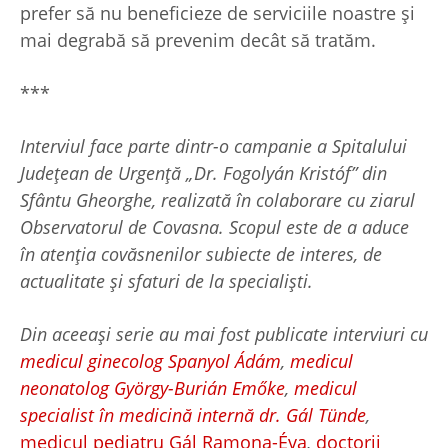
prefer să nu beneficieze de serviciile noastre și
mai degrabă să prevenim decât să tratăm.
***
Interviul face parte dintr-o campanie a Spitalului
Jude
ț
ean de Urgen
ț
ă „Dr. Fogolyán Kristóf” din
Sfântu Gheorghe, realizată în colaborare cu ziarul
Observatorul de Covasna. Scopul este de a aduce
în aten
ț
ia covăsnenilor subiecte de interes, de
actualitate
ș
i sfaturi de la speciali
ș
ti.
Din aceea
ș
i serie au mai fost publicate interviuri cu
medicul ginecolog Spanyol Ádám
,
medicul
neonatolog György-Burián Emőke
,
medicul
specialist în medicină internă dr. Gál Tünde
,
medicul pediatru Gál Ramona-Éva
,
doctorii