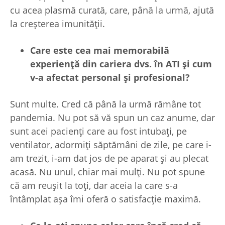
cu acea plasmă curată, care, până la urmă, ajută
la creșterea imunității.
Care este cea mai memorabilă
experien
ță din cariera dvs. în ATI
și cum
v-a afectat personal
și profesional?
Sunt multe. Cred că până la urmă rămâne tot
pandemia. Nu pot să vă spun un caz anume, dar
sunt acei pacienți care au fost intubați, pe
ventilator, adormiți săptămâni de zile, pe care i-
am trezit, i-am dat jos de pe aparat și au plecat
acasă. Nu unul, chiar mai mulți. Nu pot spune
că am reușit la toți, dar aceia la care s-a
întâmplat așa îmi oferă o satisfacție maximă.