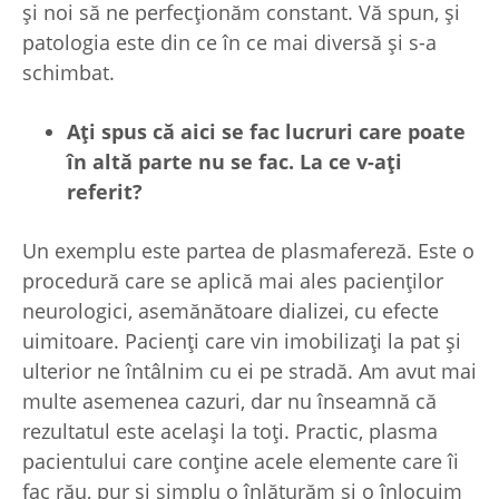
și noi să ne perfecționăm constant. Vă spun, și
patologia este din ce în ce mai diversă și s-a
schimbat.
A
ți spus că aici se fac lucruri care poate
în altă parte nu se fac. La ce v-a
ți
referit?
Un exemplu este partea de plasmafereză. Este o
procedură care se aplică mai ales pacienților
neurologici, asemănătoare dializei, cu efecte
uimitoare. Pacienți care vin imobilizați la pat și
ulterior ne întâlnim cu ei pe stradă. Am avut mai
multe asemenea cazuri, dar nu înseamnă că
rezultatul este același la toți. Practic, plasma
pacientului care conține acele elemente care îi
fac rău, pur și simplu o înlăturăm și o înlocuim