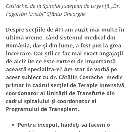
Costache, de la Spitalul Jude
ț
ean de Urgen
ț
ă „Dr.
Fogolyán Kristóf” Sfântu Gheorghe
Despre sec
ț
iile de ATI am auzit mai multe în
ultima vreme, când sistemul medical din
România, dar
ș
i din lume, a fost pus la grea
încercare. Dar
ș
tii ce fac mai exact angaja
ț
ii
de aici? De ce este extrem de importantă
această specializare? Am stat de vorbă pe
acest subiect cu dr. Cătălin Costache, medic
primar în cadrul sec
ț
iei de Terapie Intensivă,
coordonator al Unită
ț
ii de Transfuzie din
cadrul spitalului
ș
i coordonator al
Programului de Transplant.
Pentru început, haide
ți să facem o