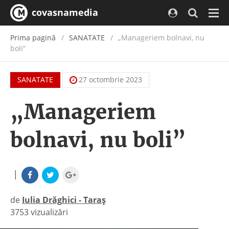
covasnamedia
Navi
Prima pagină
SANATATE
„Manageriem bolnavi, nu
boli”
SANATATE
27 octombrie 2023
„Manageriem
bolnavi, nu boli”
|
de
Iulia Drăghici - Taraș
3753 vizualizări
|