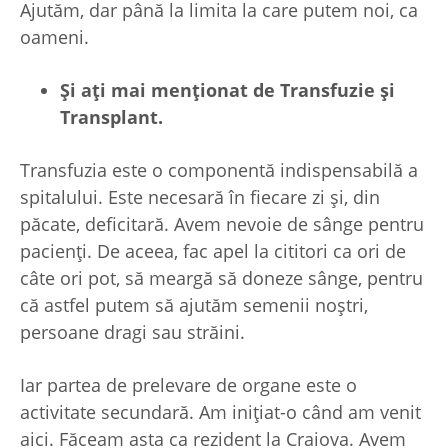
Ajutăm, dar până la limita la care putem noi, ca
oameni.
Și a
ți mai men
ționat de Transfuzie
și
Transplant.
Transfuzia este o componentă indispensabilă a
spitalului. Este necesară în fiecare zi și, din
păcate, deficitară. Avem nevoie de sânge pentru
pacienți. De aceea, fac apel la cititori ca ori de
câte ori pot, să meargă să doneze sânge, pentru
că astfel putem să ajutăm semenii noștri,
persoane dragi sau străini.
Iar partea de prelevare de organe este o
activitate secundară. Am inițiat-o când am venit
aici. Făceam asta ca rezident la Craiova. Avem