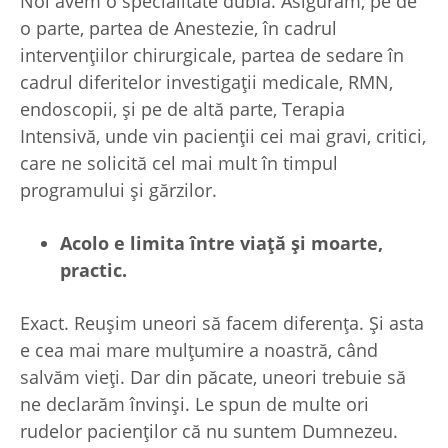
Noi avem o specialitate dublă. Asigurăm, pe de
o parte, partea de Anestezie, în cadrul
intervențiilor chirurgicale, partea de sedare în
cadrul diferitelor investigații medicale, RMN,
endoscopii, și pe de altă parte, Terapia
Intensivă, unde vin pacienții cei mai gravi, critici,
care ne solicită cel mai mult în timpul
programului și gărzilor.
Acolo e limita între via
ță
și moarte,
practic.
Exact. Reușim uneori să facem diferența. Și asta
e cea mai mare mulțumire a noastră, când
salvăm vieți. Dar din păcate, uneori trebuie să
ne declarăm învinși. Le spun de multe ori
rudelor pacienților că nu suntem Dumnezeu.