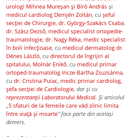
urologi Mihnea Mure
ș
an
ș
i Bíró András
și
medicul cardiolog Demjén Zoltán
, cu
ș
eful
sec
ț
iei de Chirurgie, dr. György-Szakács Csaba
,
dr. Szász Dezső, medicul specialist ortopedie-
traumatologie
,
dr. Nagy Réka, medic specialist
în boli infec
ț
ioase
, cu
medicul dermatolog dr.
Dénes László
, cu
directorul de îngrijiri al
spitalului, Molnár Enikő
, cu
medicul primar
ortoped-traumatolog Incze-Bartha Zsuzsánna
,
cu
dr. Cristina Puiac, medic primar cardiolog,
ș
efa sec
ț
iei de Cardiologie
, dar
ș
i cu
reprezentan
ț
ii Laboratorului Medical.
Ș
i articolul
„
5 sfaturi de la femeile care văd zilnic limita
între via
ț
ă
ș
i moarte
” face parte din acela
ș
i
demers.