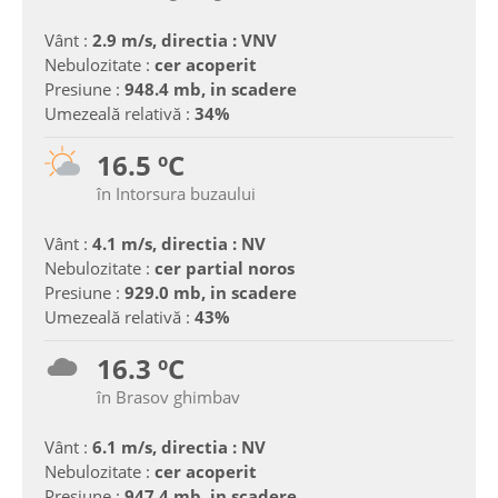
Vânt :
2.9 m/s, directia : VNV
Nebulozitate :
cer acoperit
Presiune :
948.4 mb, in scadere
Umezeală relativă :
34%
16.5 ºC
în Intorsura buzaului
Vânt :
4.1 m/s, directia : NV
Nebulozitate :
cer partial noros
Presiune :
929.0 mb, in scadere
Umezeală relativă :
43%
16.3 ºC
în Brasov ghimbav
Vânt :
6.1 m/s, directia : NV
Nebulozitate :
cer acoperit
Presiune :
947.4 mb, in scadere