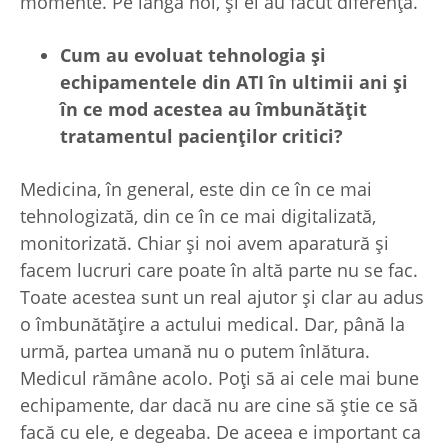
momente. Pe lângă noi, și ei au făcut diferența.
Cum au evoluat tehnologia
și
echipamentele din ATI în ultimii ani
și
în ce mod acestea au îmbunătă
țit
tratamentul pacien
ților critici?
Medicina, în general, este din ce în ce mai
tehnologizată, din ce în ce mai digitalizată,
monitorizată. Chiar și noi avem aparatură și
facem lucruri care poate în altă parte nu se fac.
Toate acestea sunt un real ajutor și clar au adus
o îmbunătățire a actului medical. Dar, până la
urmă, partea umană nu o putem înlătura.
Medicul rămâne acolo. Poți să ai cele mai bune
echipamente, dar dacă nu are cine să știe ce să
facă cu ele, e degeaba. De aceea e important ca