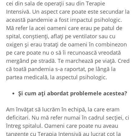
cei din sala de operații sau din Terapie
Intensivă. Un aspect care poate este secundar la
această pandemie a fost impactul psihologic.
Mă refer la acei oameni care erau pe patul de
spital, conștienți, aflați pe ventilator sau cu
oxigen și erau tratați de oameni în combinezon
pe care poate nu o să îi recunoască vreodată
mergând pe stradă. Te marchează pe viață. Cred
că toată pandemia s-a raportat, pe lângă la
partea medicală, la aspectul psihologic.
Și cum a
ți abordat problemele acestea?
Am învățat să lucrăm în echipă, la care eram
deficitari. Nu mă refer numai în cadrul secției, ci
întreg spitalul. Oameni care poate nu aveau
tangențe cu Terapia Intensivă au lucrat cot la