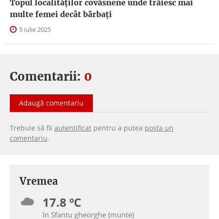
Topul localităților covăsnene unde trăiesc mai
multe femei decât bărbați
5 iulie 2025
Comentarii:
0
Adaugă comentariu
Trebuie să fii
autentificat
pentru a putea
posta un
comentariu
.
Vremea
17.8 ºC
în Sfantu gheorghe (munte)