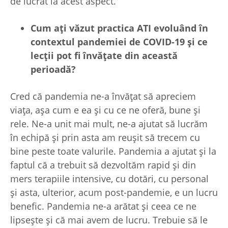
de lucrat la acest aspect.
Cum a
ți văzut practica ATI evoluând în
contextul pandemiei de COVID-19
și ce
lec
ții pot fi învă
țate din această
perioadă?
Cred că pandemia ne-a învățat să apreciem
viața, așa cum e ea și cu ce ne oferă, bune și
rele. Ne-a unit mai mult, ne-a ajutat să lucrăm
în echipă și prin asta am reușit să trecem cu
bine peste toate valurile. Pandemia a ajutat și la
faptul că a trebuit să dezvoltăm rapid și din
mers terapiile intensive, cu dotări, cu personal
și asta, ulterior, acum post-pandemie, e un lucru
benefic. Pandemia ne-a arătat și ceea ce ne
lipsește și că mai avem de lucru. Trebuie să le