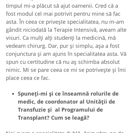
timpul mi-a plăcut să ajut oamenii. Cred că a
fost modul cel mai potrivit pentru mine să fac
asta. În ceea ce privește specialitatea, nu m-am
gândit niciodată la Terapie Intensivă, aveam alte
visuri. Ca mulți alți studenți la medicină, mă
vedeam chirurg. Dar, pur și simplu, așa a fost
conjunctura și am ajuns în specialitatea asta. Vă
spun cu certitudine că nu aș schimba absolut
nimic. Mi se pare ceea ce mi se potrivește și îmi
place ceea ce fac.
Spune
ți-mi
și ce înseamnă rolurile de
medic, de coordonator al Unită
ții de
Transfuzie
și al Programului de
Transplant? Cum se leagă?