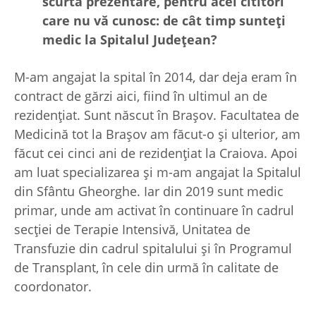
scurtă prezentare, pentru acei cititori
care nu vă cunosc: de cât timp sunte
ți
medic la Spitalul Jude
țean?
M-am angajat la spital în 2014, dar deja eram în
contract de gărzi aici, fiind în ultimul an de
rezidențiat. Sunt născut în Brașov. Facultatea de
Medicină tot la Brașov am făcut-o și ulterior, am
făcut cei cinci ani de rezidențiat la Craiova. Apoi
am luat specializarea și m-am angajat la Spitalul
din Sfântu Gheorghe. Iar din 2019 sunt medic
primar, unde am activat în continuare în cadrul
secției de Terapie Intensivă, Unitatea de
Transfuzie din cadrul spitalului și în Programul
de Transplant, în cele din urmă în calitate de
coordonator.