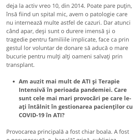
deja la activ vreo 10, din 2014. Poate pare puțin,
însă fiind un spital mic, avem o patologie care
nu internează multe astfel de cazuri. Dar atunci
când apar, deși sunt o durere imensă și o
tragedie pentru familiile implicate, face ca prin
gestul lor voluntar de donare să aducă o mare
bucurie pentru mulți alți oameni salvați prin
transplant.
Am auzit mai mult de ATI
și Terapie
Intensivă în perioada pandemiei. Care
sunt cele mai mari provocări pe care le-
a
ți întâlnit în gestionarea pacien
ților cu
COVID-19 în ATI?
Provocarea principală a fost chiar boala. A fost