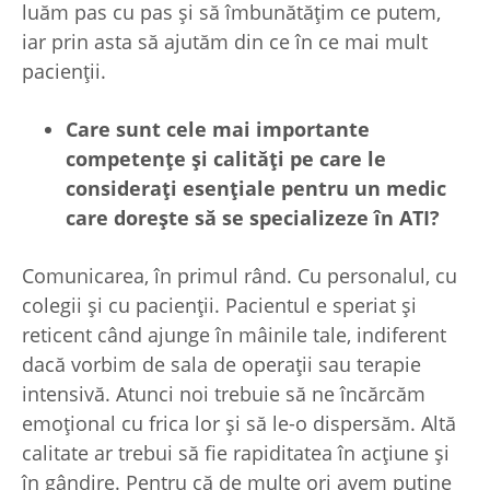
luăm pas cu pas și să îmbunătățim ce putem,
iar prin asta să ajutăm din ce în ce mai mult
pacienții.
Care sunt cele mai importante
competen
țe
și calită
ți pe care le
considera
ți esen
țiale pentru un medic
care dore
ște să se specializeze în ATI?
Comunicarea, în primul rând. Cu personalul, cu
colegii și cu pacienții. Pacientul e speriat și
reticent când ajunge în mâinile tale, indiferent
dacă vorbim de sala de operații sau terapie
intensivă. Atunci noi trebuie să ne încărcăm
emoțional cu frica lor și să le-o dispersăm. Altă
calitate ar trebui să fie rapiditatea în acțiune și
în gândire. Pentru că de multe ori avem puține