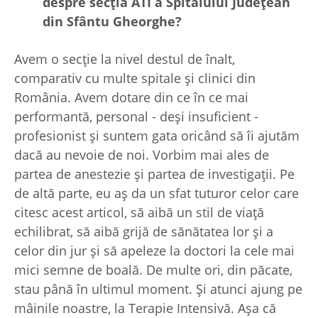
despre sec
ția ATI a Spitalului Jude
țean
din Sfântu Gheorghe?
Avem o secție la nivel destul de înalt,
comparativ cu multe spitale și clinici din
România. Avem dotare din ce în ce mai
performantă, personal - deși insuficient -
profesionist și suntem gata oricând să îi ajutăm
dacă au nevoie de noi. Vorbim mai ales de
partea de anestezie și partea de investigații. Pe
de altă parte, eu aș da un sfat tuturor celor care
citesc acest articol, să aibă un stil de viață
echilibrat, să aibă grijă de sănătatea lor și a
celor din jur și să apeleze la doctori la cele mai
mici semne de boală. De multe ori, din păcate,
stau până în ultimul moment. Și atunci ajung pe
mâinile noastre, la Terapie Intensivă. Așa că