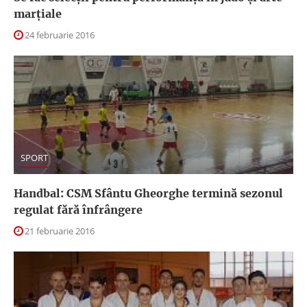
marțiale
24 februarie 2016
SPORT
Handbal: CSM Sfântu Gheorghe termină sezonul
regulat fără înfrângere
21 februarie 2016