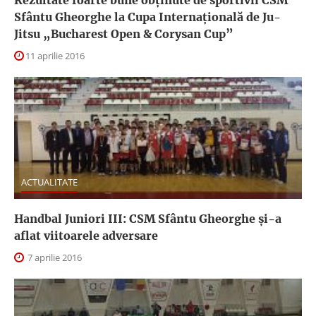
Rezultate foarte bune obţinute de sportivii CSM
Sfântu Gheorghe la Cupa Internaţională de Ju-
Jitsu „Bucharest Open & Corysan Cup”
11 aprilie 2016
ACTUALITATE
Handbal Juniori III: CSM Sfântu Gheorghe şi-a
aflat viitoarele adversare
7 aprilie 2016