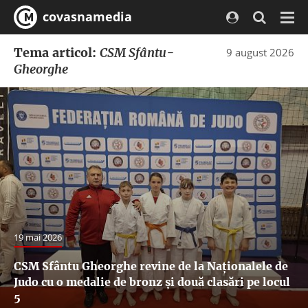
covasnamedia
Navi
Tema articol:
CSM Sfântu-
9 august 2026
Gheorghe
19 mai 2026
CSM Sfântu Gheorghe revine de la Naționalele de
Judo cu o medalie de bronz și două clasări pe locul
5