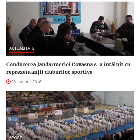
ACTUALITATE
Conducerea Jandarmeriei Covasna s-a întâlnit cu
reprezentanţii cluburilor sportive
26 ianuarie 2016
SPORT