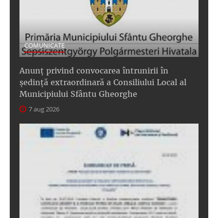
COMUNICATE
Anunţ privind convocarea întrunirii în
şedinţă extraordinară a Consiliului Local al
Municipiului Sfântu Gheorghe
7 aug 2026