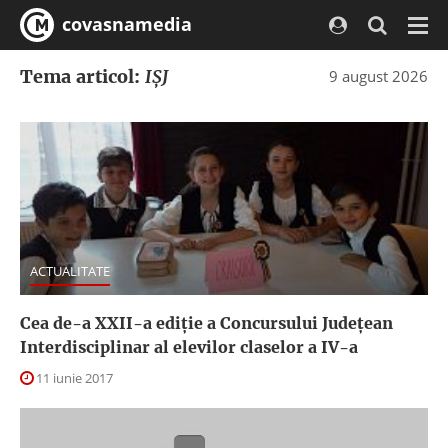
covasnamedia
Navi
Tema articol:
IŞJ
9 august 2026
ACTUALITATE
Cea de-a XXII-a ediție a Concursului Județean
Interdisciplinar al elevilor claselor a IV-a
11 iunie 2017