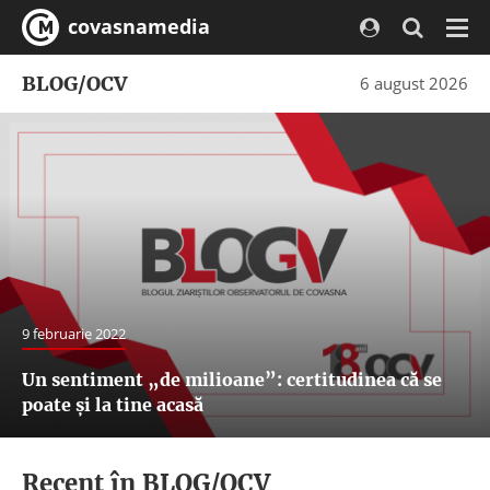
covasnamedia
Navi
BLOG/OCV
6 august 2026
9 februarie 2022
Un sentiment „de milioane”: certitudinea că se
poate și la tine acasă
Recent în BLOG/OCV