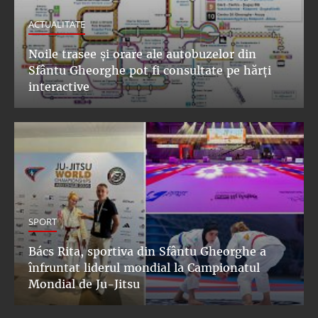
ACTUALITATE
Noile trasee și orare ale autobuzelor din
Sfântu Gheorghe pot fi consultate pe hărți
interactive
SPORT
Bács Rita, sportiva din Sfântu Gheorghe a
înfruntat liderul mondial la Campionatul
Mondial de Ju-Jitsu