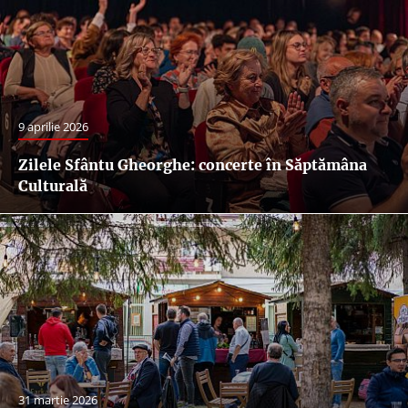
9 aprilie 2026
Zilele Sfântu Gheorghe: concerte în Săptămâna
Culturală
31 martie 2026