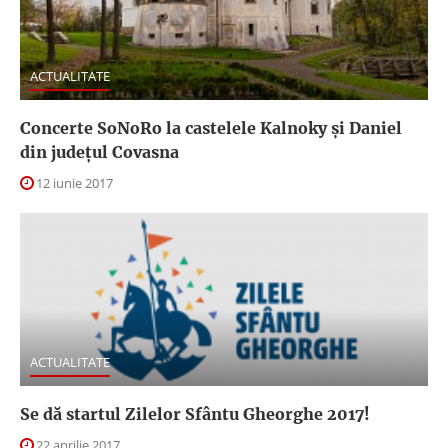
ACTUALITATE
Concerte SoNoRo la castelele Kalnoky şi Daniel
din judeţul Covasna
12 iunie 2017
ACTUALITATE
Se dă startul Zilelor Sfântu Gheorghe 2017!
22 aprilie 2017