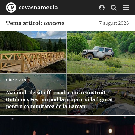
covasnamedia
Navi
Tema articol:
concerte
7 august 2026
8 iunie 2026
Mai mult decât off-road: cum a construit
Outdoorz Fest un pod la propriu și la figurat
pentru comunitatea de la Barcani