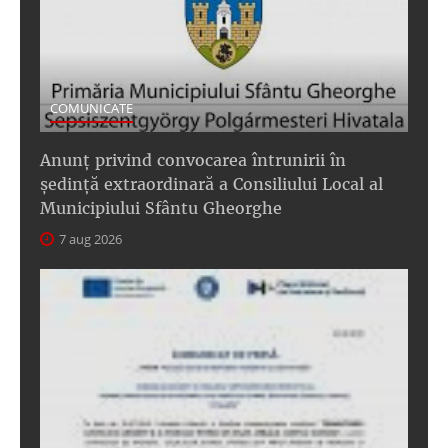
COMUNICATE
Anunţ privind convocarea întrunirii în
şedinţă extraordinară a Consiliului Local al
Municipiului Sfântu Gheorghe
7 aug 2026