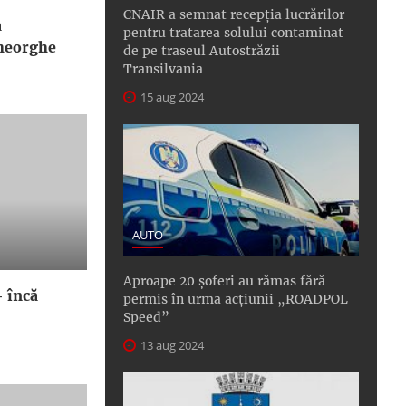
CNAIR a semnat recepţia lucrărilor
a
pentru tratarea solului contaminat
Gheorghe
de pe traseul Autostrăzii
Transilvania
15 aug 2024
AUTO
Aproape 20 șoferi au rămas fără
– încă
permis în urma acțiunii „ROADPOL
Speed”
13 aug 2024