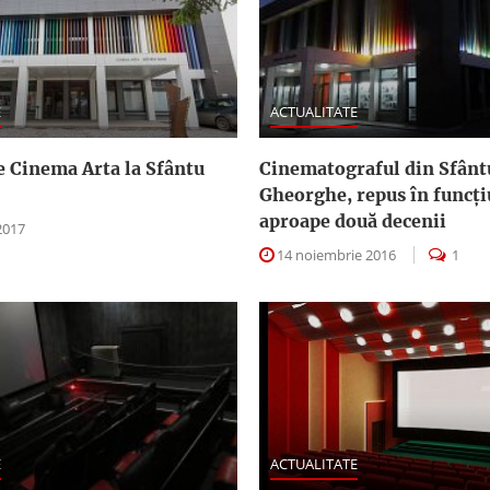
E
ACTUALITATE
e Cinema Arta la Sfântu
Cinematograful din Sfânt
Gheorghe, repus în funcţ
aproape două decenii
2017
14 noiembrie 2016
1
E
ACTUALITATE