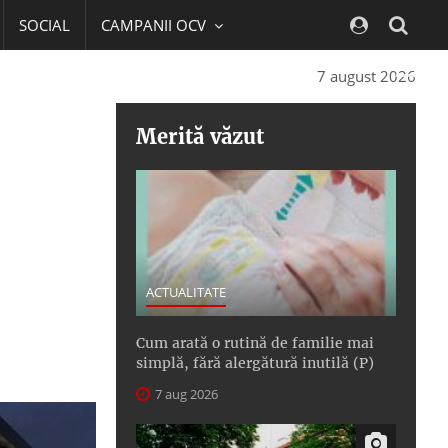
SOCIAL
CAMPANII OCV
Navig
7 august 2026
Merită văzut
ACTUALITATE
Cum arată o rutină de familie mai
simplă, fără alergătură inutilă (P)
7 aug 2026