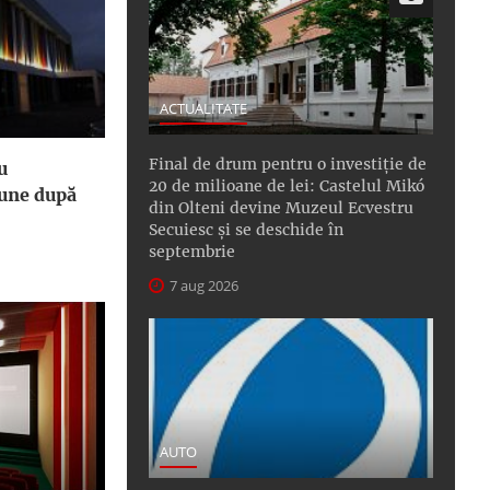
ACTUALITATE
Final de drum pentru o investiție de
u
20 de milioane de lei: Castelul Mikó
iune după
din Olteni devine Muzeul Ecvestru
Secuiesc și se deschide în
septembrie
7 aug 2026
AUTO