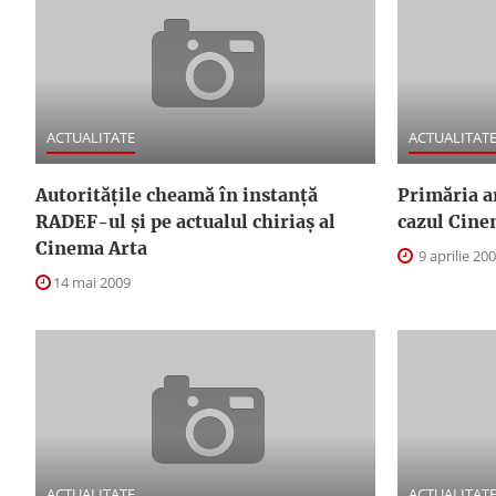
ACTUALITATE
ACTUALITAT
Autorităţile cheamă în instanţă
Primăria ar
RADEF-ul şi pe actualul chiriaş al
cazul Cine
Cinema Arta
9 aprilie 20
14 mai 2009
ACTUALITATE
ACTUALITAT