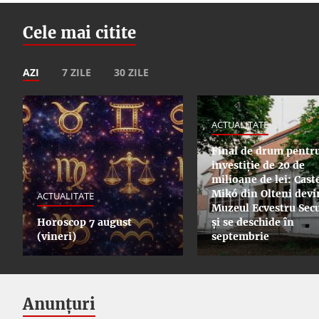
Cele mai citite
AZI
7 ZILE
30 ZILE
ACTUALITATE
Final de drum pentr
investiție de 20 de
milioane de lei: Cast
Mikó din Olteni devi
ACTUALITATE
Muzeul Ecvestru Secu
Horoscop 7 august
și se deschide în
(vineri)
septembrie
Anunțuri