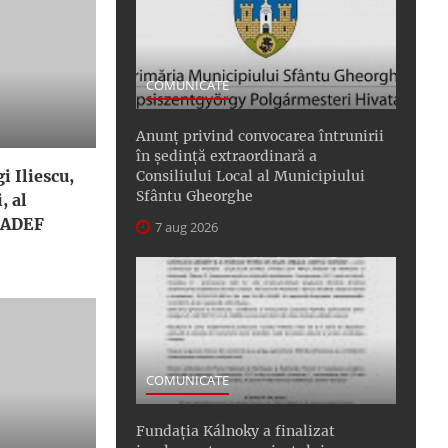
COMUNICATE
Anunţ privind convocarea întrunirii
în şedinţă extraordinară a
i Iliescu,
Consiliului Local al Municipiului
Sfântu Gheorghe
, al
 RADEF
7 aug 2026
COMUNICATE
Fundația Kálnoky a finalizat