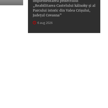
implementarea proiectului
„Reabilitarea Castelului kálnoky și al
Parcului istoric din Valea Crișului,
județul Covasna”
6 aug 2026