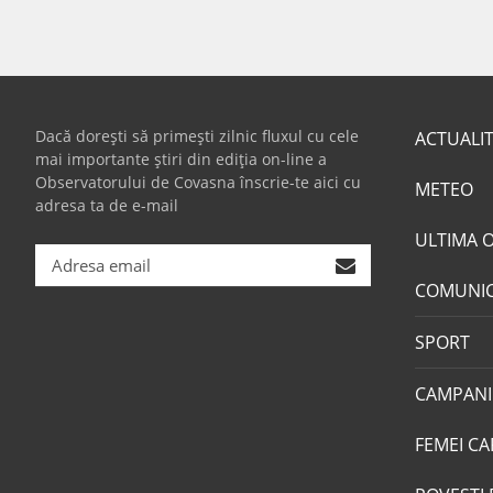
Dacă dorești să primești zilnic fluxul cu cele
ACTUALI
mai importante știri din ediția on-line a
Observatorului de Covasna înscrie-te aici cu
METEO
adresa ta de e-mail
ULTIMA 
COMUNI
SPORT
CAMPANI
FEMEI CA