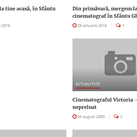
a tine acasă, în Sfântu
Din primăvară, mergem l
cinematograf în Sfântu 
 2016
28 ianuarie 2016
1
ACTUALITATE
Cinematograful Victoria 
nepreluat
26 august 2009
2