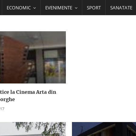
ECONOMIC
EVENIMENTE
SPORT
SANATATE
E
tice la Cinema Arta din
eorghe
017