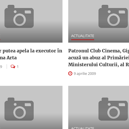
E
ACTUALITATE
 putea apela la executor în
Patronul Club Cinema, Gig
ma Arta
acuză un abuz al Primăriei
Ministerului Culturii, al
09
1
9 aprilie 2009
E
ACTUALITATE