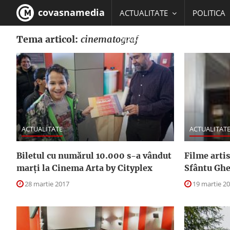
covasnamedia
ACTUALITATE
POLITICA
Tema articol:
cinematograf
EDUCATIE
ACTUALITATE
ACTUALITAT
Biletul cu numărul 10.000 s-a vândut
Filme artis
marţi la Cinema Arta by Cityplex
Sfântu Gh
28 martie 2017
19 martie 2