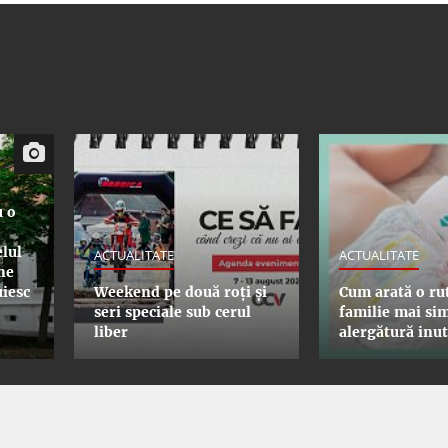
u o
elul
ACTUALITATE
ACTUALITATE
ne
iesc
Weekend pe două roți și
Cum arată o ru
seri speciale sub cerul
familie mai sim
liber
alergătură inut