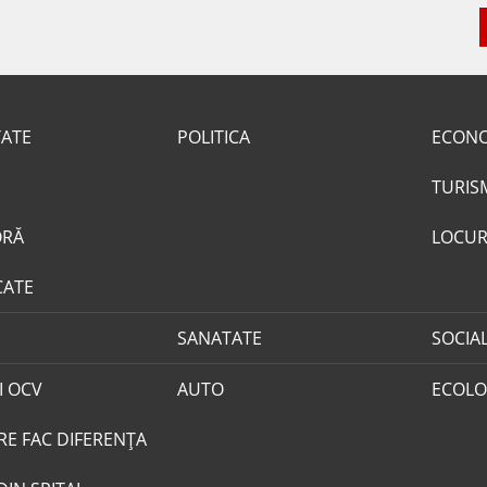
TATE
POLITICA
ECON
TURIS
ORĂ
LOCUR
CATE
SANATATE
SOCIA
I OCV
AUTO
ECOLO
RE FAC DIFERENȚA