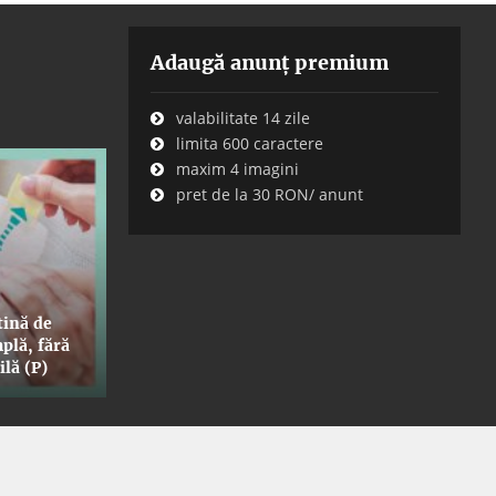
Adaugă anunț premium
valabilitate 14 zile
limita 600 caractere
maxim 4 imagini
pret de la 30 RON/ anunt
tină de
plă, fără
ilă (P)