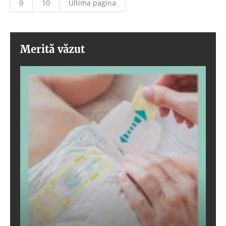
9
10
Ultima pagina
Merită văzut