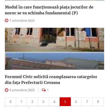
Modul în care funcționează piața jocurilor de
noroc se va schimba fundamental (P)
7 octombrie 2023
Forumul Civic solicită reamplasarea catargelor
din fața Prefecturii Covasna
5 octombrie 2023
1
0
1
2
3
4
5
6
7
8