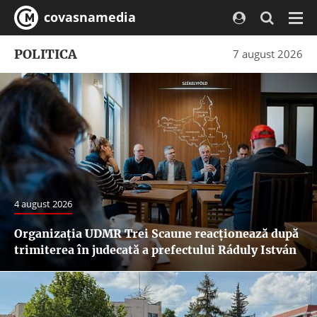
covasnamedia
Navi
POLITICA
7 august 2026
4 august 2026
Organizația UDMR Trei Scaune reacționează după
trimiterea în judecată a prefectului Ráduly István