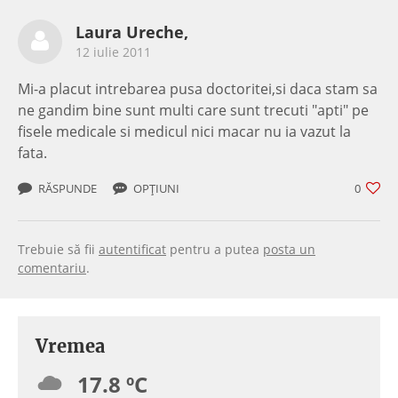
Laura Ureche,
12 iulie 2011
Mi-a placut intrebarea pusa doctoritei,si daca stam sa
ne gandim bine sunt multi care sunt trecuti "apti" pe
fisele medicale si medicul nici macar nu ia vazut la
fata.
RĂSPUNDE
OPȚIUNI
0
Trebuie să fii
autentificat
pentru a putea
posta un
comentariu
.
Vremea
17.8 ºC