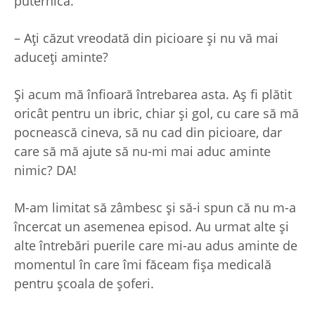
puternică.
– Ați căzut vreodată din picioare și nu vă mai
aduceți aminte?
Și acum mă înfioară întrebarea asta. Aș fi plătit
oricât pentru un ibric, chiar și gol, cu care să mă
pocnească cineva, să nu cad din picioare, dar
care să mă ajute să nu-mi mai aduc aminte
nimic? DA!
M-am limitat să zâmbesc și să-i spun că nu m-a
încercat un asemenea episod. Au urmat alte și
alte întrebări puerile care mi-au adus aminte de
momentul în care îmi făceam fișa medicală
pentru școala de șoferi.