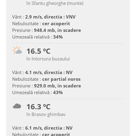
în Sfantu gheorghe (munte)
Vânt :
2.9 m/s, directia : VNV
Nebulozitate :
cer acoperit
Presiune :
948.4 mb, in scadere
Umezeală relativă :
34%
16.5 ºC
în Intorsura buzaului
Vânt :
4.1 m/s, directia : NV
Nebulozitate :
cer partial noros
Presiune :
929.0 mb, in scadere
Umezeală relativă :
43%
16.3 ºC
în Brasov ghimbav
Vânt :
6.1 m/s, directia : NV
Nebulozitate :
cer acoperit