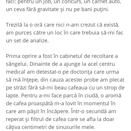
faci: pentru un job, un concurs, un carnet auto,
un ceva fără gravitate și nu pe bani puțini.
Trezită la o oră care nici n-am crezut că există,
am purces către un loc în care trebuia să-mi fac
un set de analize.
Prima oprire a fost în cabinetul de recoltare a
sângelui. Dinainte de a ajunge la acel centru
medical am detestat-o pe doctorița care urma
să mă înțepe, din cauza acestei probe am plecat
pe străzi fără să-mi beau cafeaua cu un strop de
lapte. Pentru a-mi face parcă în ciudă, o aromă
de cafea proaspătă m-a lovit în momentul în
care am pășit în încăpere. Într-o secundă am
reperat și filtrul de cafea care se afla la doar
câțiva centimetri de sinusurile mele.