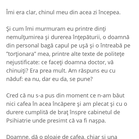
Îmi era clar, chinul meu din acea zi începea.
Și cum îmi murmuram eu printre dinți
nemulțumirea și durerea înțepăturii, o doamnă
din personal bagă capul pe ușă și o întreabă pe
”torționara” mea, printre alte texte de politețe
nejustificate: ce faceți doamna doctor, vă
chinuiți? Era prea mult. Am răspuns eu cu
năduf: ea nu, dar eu da, se pune?
Cred că nu s-a pus din moment ce n-am băut
nici cafea în acea încăpere și am plecat și cu o
durere cumplită de braț înspre cabinetul de
Psihiatrie unde presimt că va fi nașpa.
Doamne, dă o ploaie de cafea, chiar și una