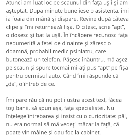
Atunci am luat loc pe scaunul din fața ușii și am
așteptat. După minute bune iese o asistentă, îmi
ia foaia din mână și dispare. Revine după câteva
clipe și îmi returnează fișa. O citesc, scrie ”apt”,
o dosesc și bat la ușă. În încăpere recunosc fața
nedumerită a fetei de dinainte și zăresc o
doamnă, probabil medic psihiatru, care
butonează un telefon. Pășesc înăuntru, mă așez
pe scaun și spun: tocmai mi-ați pus ”apt” pe fișa
pentru permisul auto. Când îmi răspunde că
„da”, o întreb de ce.
Îmi pare rău că nu pot ilustra acest text, făcea
toți banii, să spun așa, fața specialistei. Nu
înțelege întrebarea și insist cu o curiozitate: păi,
nu era normal să mă vedeți măcar la față, că
poate vin mâine și dau foc la cabinet.