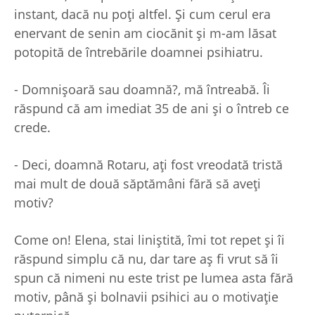
instant, dacă nu poți altfel. Și cum cerul era
enervant de senin am ciocănit și m-am lăsat
potopită de întrebările doamnei psihiatru.
- Domnișoară sau doamnă?, mă întreabă. Îi
răspund că am imediat 35 de ani și o întreb ce
crede.
- Deci, doamnă Rotaru, ați fost vreodată tristă
mai mult de două săptămâni fără să aveți
motiv?
Come on! Elena, stai liniștită, îmi tot repet și îi
răspund simplu că nu, dar tare aș fi vrut să îi
spun că nimeni nu este trist pe lumea asta fără
motiv, până și bolnavii psihici au o motivație