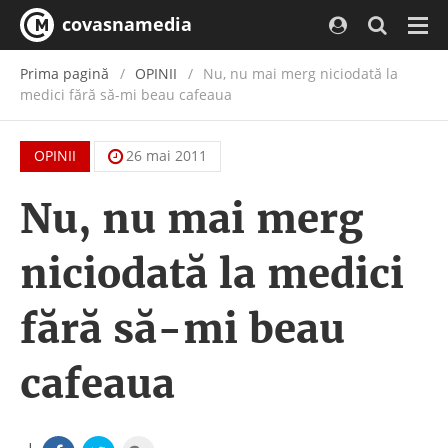
covasnamedia
Navi
Prima pagină
OPINII
Nu, nu mai merg niciodată la
medici fără să-mi beau cafeaua
OPINII
26 mai 2011
Nu, nu mai merg
niciodată la medici
fără să-mi beau
cafeaua