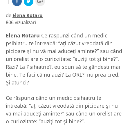
|
de
Elena Rotaru
806 vizualizări
|
Elena Rotaru
Ce răspunzi când un medic
psihiatru te întreabă: ”ați căzut vreodată din
picioare și nu vă mai aduceți aminte?” sau când
un orelist are o curiozitate: ”auziți tot și bine?”.
Râzi? La Psihiatrie?, eu spun să te gândești mai
bine. Te faci că nu auzi? La ORL?, nu prea cred.
Și atunci?
Ce răspunzi când un medic psihiatru te
întreabă: ”ați căzut vreodată din picioare și nu
vă mai aduceți aminte?” sau când un orelist are
o curiozitate: ”auziți tot și bine?”.