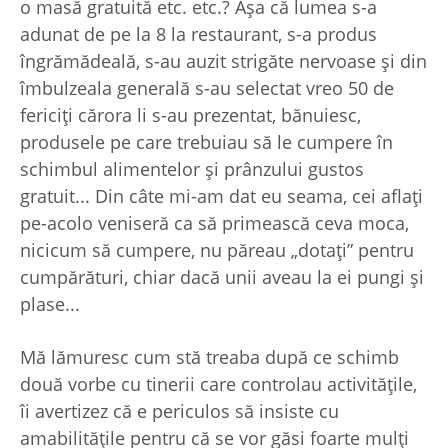
o masă gratuită etc. etc.? Aşa că lumea s-a
adunat de pe la 8 la restaurant, s-a produs
îngrămădeală, s-au auzit strigăte nervoase şi din
îmbulzeala generală s-au selectat vreo 50 de
fericiţi cărora li s-au prezentat, bănuiesc,
produsele pe care trebuiau să le cumpere în
schimbul alimentelor şi prânzului gustos
gratuit... Din câte mi-am dat eu seama, cei aflaţi
pe-acolo veniseră ca să primească ceva moca,
nicicum să cumpere, nu păreau „dotaţi” pentru
cumpărături, chiar dacă unii aveau la ei pungi şi
plase...
Mă lămuresc cum stă treaba după ce schimb
două vorbe cu tinerii care controlau activităţile,
îi avertizez că e periculos să insiste cu
amabilităţile pentru că se vor găsi foarte mulţi