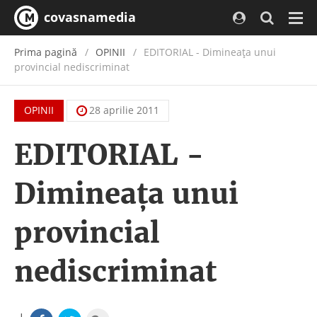
covasnamedia
Navi
Prima pagină
OPINII
EDITORIAL - Dimineaţa unui
provincial nediscriminat
OPINII
28 aprilie 2011
EDITORIAL -
Dimineaţa unui
provincial
nediscriminat