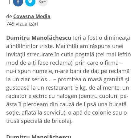
|
de
Covasna Media
749 vizualizări
|
Dumitru Manolăchescu
Ieri a fost o dimineaţă
a întâlnirilor triste. Mai întâi am răspuns unei
invitaţii strecurate în cutia poştală (cel mai ieftin
mod de a-ţi face reclamă), prin care o firmă –
nu-i spun numele, n-are bani de dat pe reclamă
la un ziar serios... – promitea o masă gratuită şi
gustoasă la un restaurant, 5 kg. de alimente, un
radiator electric cu halogen (pentru cupluri, pe-
ăsta îl pierdeam din cauză de lipsă una bucată
soţie, aflată la serviciu), o apă de colonie sau o
trusă specială de bricolaj.
Dumitru Manolăchescu