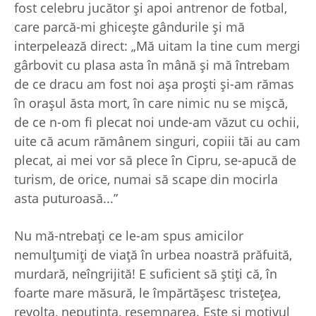
fost celebru jucător şi apoi antrenor de fotbal,
care parcă-mi ghiceşte gândurile şi mă
interpelează direct: „Mă uitam la tine cum mergi
gârbovit cu plasa asta în mână şi mă întrebam
de ce dracu am fost noi aşa proşti şi-am rămas
în oraşul ăsta mort, în care nimic nu se mişcă,
de ce n-om fi plecat noi unde-am văzut cu ochii,
uite că acum rămânem singuri, copiii tăi au cam
plecat, ai mei vor să plece în Cipru, se-apucă de
turism, de orice, numai să scape din mocirla
asta puturoasă...”
Nu mă-ntrebaţi ce le-am spus amicilor
nemulţumiţi de viaţă în urbea noastră prăfuită,
murdară, neîngrijită! E suficient să ştiţi că, în
foarte mare măsură, le împărtăşesc tristeţea,
revolta, neputinţa, resemnarea. Este şi motivul