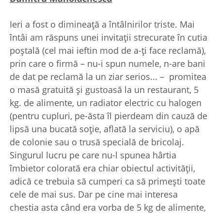
Ieri a fost o dimineaţă a întâlnirilor triste. Mai
întâi am răspuns unei invitaţii strecurate în cutia
poştală (cel mai ieftin mod de a-ţi face reclamă),
prin care o firmă – nu-i spun numele, n-are bani
de dat pe reclamă la un ziar serios... – promitea
o masă gratuită şi gustoasă la un restaurant, 5
kg. de alimente, un radiator electric cu halogen
(pentru cupluri, pe-ăsta îl pierdeam din cauză de
lipsă una bucată soţie, aflată la serviciu), o apă
de colonie sau o trusă specială de bricolaj.
Singurul lucru pe care nu-l spunea hârtia
îmbietor colorată era chiar obiectul activităţii,
adică ce trebuia să cumperi ca să primeşti toate
cele de mai sus. Dar pe cine mai interesa
chestia asta când era vorba de 5 kg de alimente,