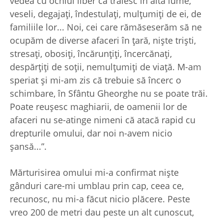
vedea cu ochiul liber că trăiesc în altă lume,
veseli, degajaţi, îndestulaţi, mulţumiţi de ei, de
familiile lor... Noi, cei care rămăseserăm să ne
ocupăm de diverse afaceri în ţară, nişte trişti,
stresaţi, obosiţi, încărunţiţi, încercănaţi,
despărţiţi de soţii, nemulţumiţi de viaţă. M-am
speriat şi mi-am zis că trebuie să încerc o
schimbare, în Sfântu Gheorghe nu se poate trăi.
Poate reuşesc maghiarii, de oamenii lor de
afaceri nu se-atinge nimeni că atacă rapid cu
drepturile omului, dar noi n-avem nicio
şansă...”.
Mărturisirea omului mi-a confirmat nişte
gânduri care-mi umblau prin cap, ceea ce,
recunosc, nu mi-a făcut nicio plăcere. Peste
vreo 200 de metri dau peste un alt cunoscut,