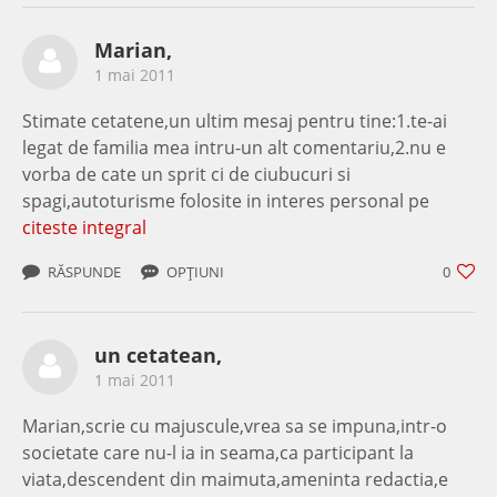
Marian,
1 mai 2011
Stimate cetatene,un ultim mesaj pentru tine:1.te-ai
legat de familia mea intru-un alt comentariu,2.nu e
vorba de cate un sprit ci de ciubucuri si
spagi,autoturisme folosite in interes personal pe
citeste integral
RĂSPUNDE
OPȚIUNI
0
un cetatean,
1 mai 2011
Marian,scrie cu majuscule,vrea sa se impuna,intr-o
societate care nu-l ia in seama,ca participant la
viata,descendent din maimuta,ameninta redactia,e