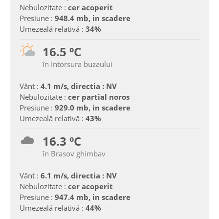
Nebulozitate :
cer acoperit
Presiune :
948.4 mb, in scadere
Umezeală relativă :
34%
16.5 ºC
în Intorsura buzaului
Vânt :
4.1 m/s, directia : NV
Nebulozitate :
cer partial noros
Presiune :
929.0 mb, in scadere
Umezeală relativă :
43%
16.3 ºC
în Brasov ghimbav
Vânt :
6.1 m/s, directia : NV
Nebulozitate :
cer acoperit
Presiune :
947.4 mb, in scadere
Umezeală relativă :
44%