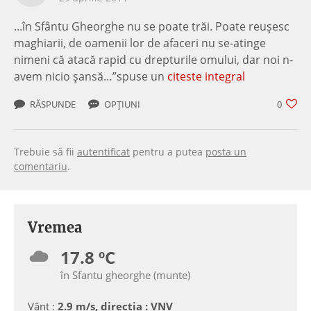
...în Sfântu Gheorghe nu se poate trăi. Poate reuşesc
maghiarii, de oamenii lor de afaceri nu se-atinge
nimeni că atacă rapid cu drepturile omului, dar noi n-
avem nicio şansă…”spuse un
citeste integral
RĂSPUNDE
OPȚIUNI
0
Trebuie să fii
autentificat
pentru a putea
posta un
comentariu
.
Vremea
17.8 ºC
în Sfantu gheorghe (munte)
Vânt :
2.9 m/s, directia : VNV