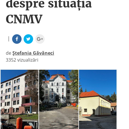
despre situația
CNMV
|
de
Ștefania Găvăneci
3352 vizualizări
|