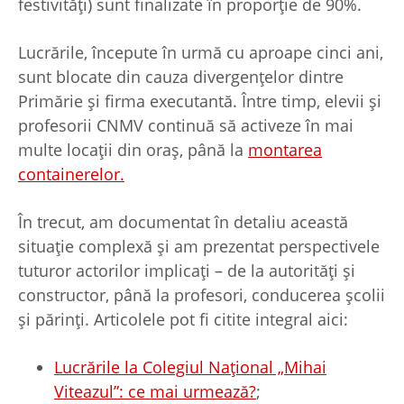
festivități) sunt finalizate în proporție de 90%.
Lucrările, începute în urmă cu aproape cinci ani,
sunt blocate din cauza divergențelor dintre
Primărie și firma executantă. Între timp, elevii și
profesorii CNMV continuă să activeze în mai
multe locații din oraș, până la
montarea
containerelor.
În trecut, am documentat în detaliu această
situație complexă și am prezentat perspectivele
tuturor actorilor implicați – de la autorități și
constructor, până la profesori, conducerea școlii
și părinți. Articolele pot fi citite integral aici:
Lucrările la Colegiul Național „Mihai
Viteazul”: ce mai urmează?
;