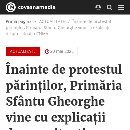
covasnamedia
Navi
Prima pagină
ACTUALITATE
/
Înainte de protestul
părinților, Primăria Sfântu Gheorghe vine cu explicații
despre situația CNMV
ACTUALITATE
20 mai 2025
Înainte de protestul
părinților, Primăria
Sfântu Gheorghe
vine cu explicații