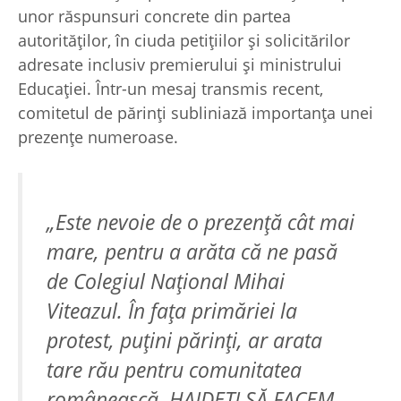
unor răspunsuri concrete din partea
autorităților, în ciuda petițiilor și solicitărilor
adresate inclusiv premierului și ministrului
Educației. Într-un mesaj transmis recent,
comitetul de părinți subliniază importanța unei
prezențe numeroase.
„Este nevoie de o prezență cât mai
mare, pentru a arăta că ne pasă
de Colegiul Național Mihai
Viteazul. În fața primăriei la
protest, puțini părinți, ar arata
tare rău pentru comunitatea
românească. HAIDEȚI SĂ FACEM