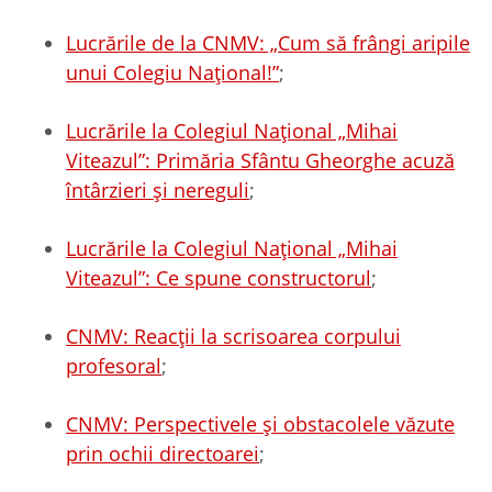
Lucrările de la CNMV: „Cum să frângi aripile
unui Colegiu Național!”
;
Lucrările la Colegiul Național „Mihai
Viteazul”: Primăria Sfântu Gheorghe acuză
întârzieri și nereguli
;
Lucrările la Colegiul Național „Mihai
Viteazul”: Ce spune constructorul
;
CNMV: Reacții la scrisoarea corpului
profesoral
;
CNMV: Perspectivele și obstacolele văzute
prin ochii directoarei
;