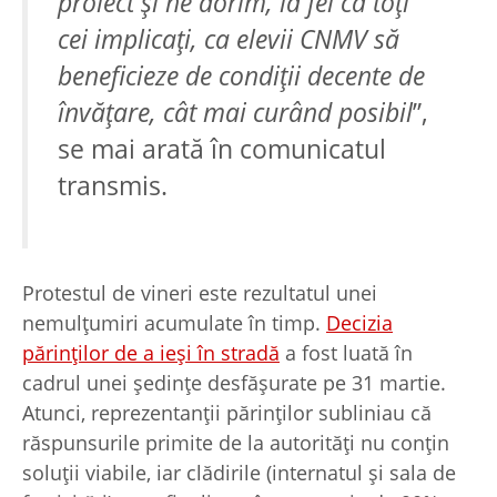
proiect și ne dorim, la fel ca toți
cei implicați, ca elevii CNMV să
beneficieze de condiții decente de
învățare, cât mai curând posibil
”,
se mai arată în comunicatul
transmis.
Protestul de vineri este rezultatul unei
nemulțumiri acumulate în timp.
Decizia
părinților de a ieși în stradă
a fost luată în
cadrul unei ședințe desfășurate pe 31 martie.
Atunci, reprezentanții părinților subliniau că
răspunsurile primite de la autorități nu conțin
soluții viabile, iar clădirile (internatul și sala de