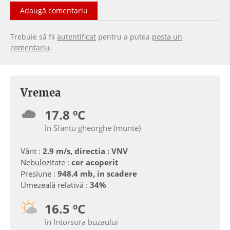
Adaugă comentariu
Trebuie să fii
autentificat
pentru a putea
posta un
comentariu
.
Vremea
17.8 ºC
în Sfantu gheorghe (munte)
Vânt :
2.9 m/s, directia : VNV
Nebulozitate :
cer acoperit
Presiune :
948.4 mb, in scadere
Umezeală relativă :
34%
16.5 ºC
în Intorsura buzaului