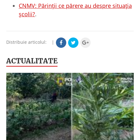
CNMV: Părinții ce părere au despre situația
școlii?
.
Distribuie articolul:
|
ACTUALITATE