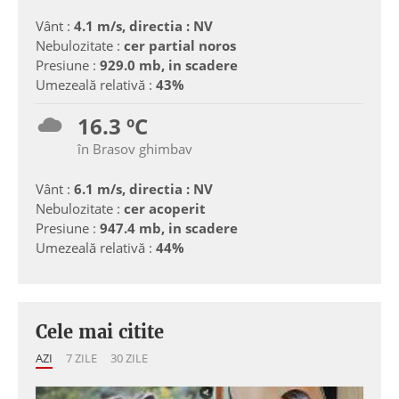
Vânt :
4.1 m/s, directia : NV
Nebulozitate :
cer partial noros
Presiune :
929.0 mb, in scadere
Umezeală relativă :
43%
16.3 ºC
în Brasov ghimbav
Vânt :
6.1 m/s, directia : NV
Nebulozitate :
cer acoperit
Presiune :
947.4 mb, in scadere
Umezeală relativă :
44%
Cele mai citite
AZI
7 ZILE
30 ZILE