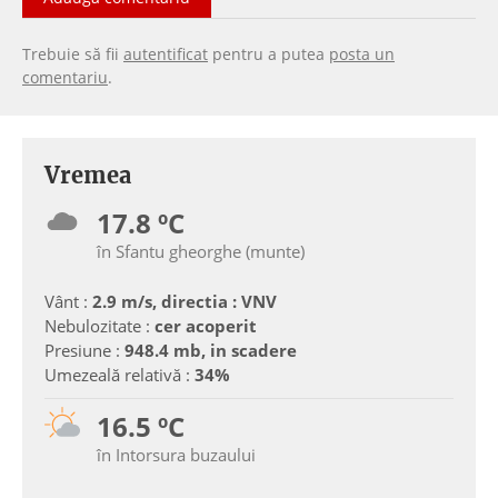
Trebuie să fii
autentificat
pentru a putea
posta un
comentariu
.
Vremea
17.8 ºC
în Sfantu gheorghe (munte)
Vânt :
2.9 m/s, directia : VNV
Nebulozitate :
cer acoperit
Presiune :
948.4 mb, in scadere
Umezeală relativă :
34%
16.5 ºC
în Intorsura buzaului