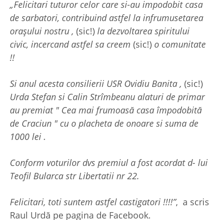
„Felicitari tuturor celor care si-au impodobit casa
de sarbatori, contribuind astfel la infrumusetarea
orașului nostru ,
(sic!)
la dezvoltarea spiritului
civic, incercand astfel sa creem
(sic!)
o comunitate
!!
Si anul acesta consilierii USR Ovidiu Banita ,
(sic!)
Urda Stefan si Calin Strîmbeanu alaturi de primar
au premiat " Cea mai frumoasă casa împodobită
de Craciun " cu o placheta de onoare si suma de
1000 lei .
Conform voturilor dvs premiul a fost acordat d- lui
Teofil Bularca str Libertatii nr 22.
Felicitari, toti suntem astfel castigatori !!!!”
, a scris
Raul Urdă pe pagina de Facebook.