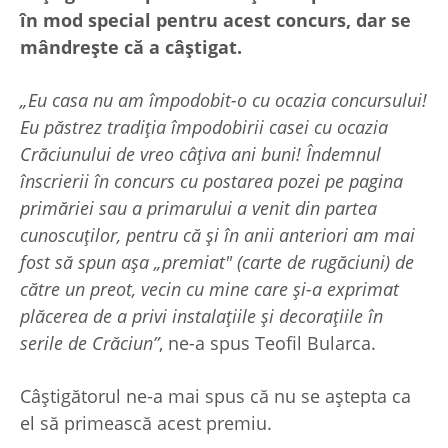
în mod special pentru acest concurs, dar se
mândrește că a câștigat.
„Eu casa nu am împodobit-o cu ocazia concursului!
Eu păstrez tradiția împodobirii casei cu ocazia
Crăciunului de vreo câțiva ani buni! Îndemnul
înscrierii în concurs cu postarea pozei pe pagina
primăriei sau a primarului a venit din partea
cunoscuților, pentru că și în anii anteriori am mai
fost să spun așa „premiat" (carte de rugăciuni) de
către un preot, vecin cu mine care și-a exprimat
plăcerea de a privi instalațiile și decorațiile în
serile de Crăciun”
, ne-a spus Teofil Bularca.
Câștigătorul ne-a mai spus că nu se aștepta ca
el să primească acest premiu.