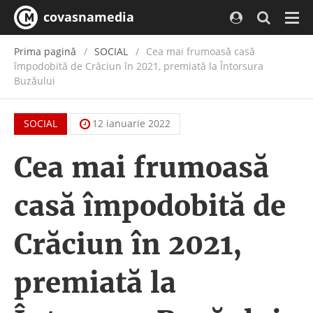
covasnamedia
Navi
Prima pagină
SOCIAL
Cea mai frumoasă casă
împodobită de Crăciun în 2021, premiată la Întorsura
Buzăului
SOCIAL
12 ianuarie 2022
Cea mai frumoasă
casă împodobită de
Crăciun în 2021,
premiată la