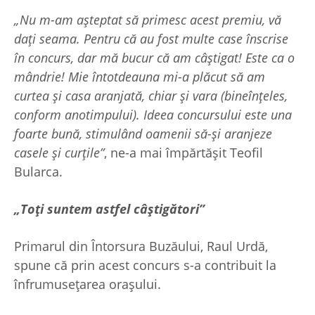
„Nu m-am așteptat să primesc acest premiu, vă
dați seama. Pentru că au fost multe case înscrise
în concurs, dar mă bucur că am câștigat! Este ca o
mândrie! Mie întotdeauna mi-a plăcut să am
curtea și casa aranjată, chiar și vara (bineînțeles,
conform anotimpului). Ideea concursului este una
foarte bună, stimulând oamenii să-și aranjeze
casele și curțile”
, ne-a mai împărtășit Teofil
Bularca.
„Toți suntem astfel câștigători”
Primarul din Întorsura Buzăului, Raul Urdă,
spune că prin acest concurs s-a contribuit la
înfrumusețarea orașului.