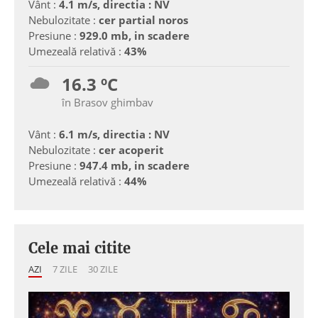
Vânt :
4.1 m/s, directia : NV
Nebulozitate :
cer partial noros
Presiune :
929.0 mb, in scadere
Umezeală relativă :
43%
16.3 ºC
în Brasov ghimbav
Vânt :
6.1 m/s, directia : NV
Nebulozitate :
cer acoperit
Presiune :
947.4 mb, in scadere
Umezeală relativă :
44%
Cele mai citite
AZI
7 ZILE
30 ZILE