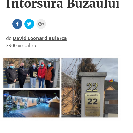
Întorsura Buzăului
|
de
David Leonard Bularca
2900 vizualizări
|