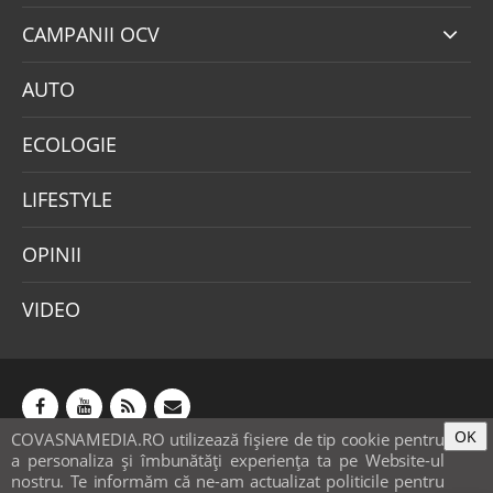
CAMPANII OCV
AUTO
ECOLOGIE
LIFESTYLE
OPINII
VIDEO
OK
COVASNAMEDIA.RO utilizează fişiere de tip cookie pentru
Abonamente
Publicitate
Mica publicitate
a personaliza și îmbunătăți experiența ta pe Website-ul
Contact
Sondaje
POLITICA COOKIE-URI & GDPR
nostru. Te informăm că ne-am actualizat politicile pentru