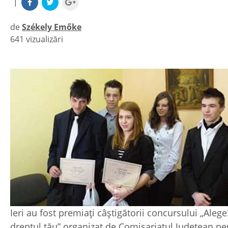
|
de
Székely Emőke
641 vizualizări
|
Ieri au fost premiați câștigătorii concursului „Alege
dreptul tău” organizat de Comisariatul Județean pe