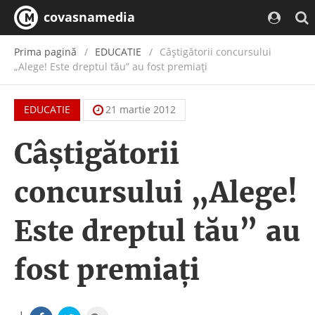
covasnamedia
Prima pagină
EDUCATIE
Câștigătorii concursului
„Alege! Este dreptul tău” au fost premiați
EDUCATIE
21 martie 2012
Câștigătorii
concursului „Alege!
Este dreptul tău” au
fost premiați