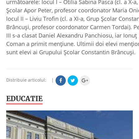
următoarele: locul I – Otilia Sabina Pasca (cl. a X-a
Școlar Apor Peter, profesor coordonator Maria Onic
locul II – Liviu Trofin (cl. a XI-a, Grup Școlar Consta
Brâncuși, profesor coordonator Carmen Tordai). Pe
III s-a clasat Daniel Alexandru Panchiosu, iar Ionuț
Coman a primit mențiune. Ultimii doi elevi menţio
sunt elevi ai Grupului Școlar Constantin Brâncuși.
Distribuie articolul:
|
EDUCATIE