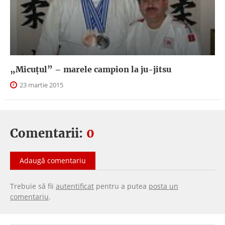
„Micuțul” – marele campion la ju-jitsu
23 martie 2015
Comentarii:
0
Adaugă comentariu
Trebuie să fii
autentificat
pentru a putea
posta un
comentariu
.