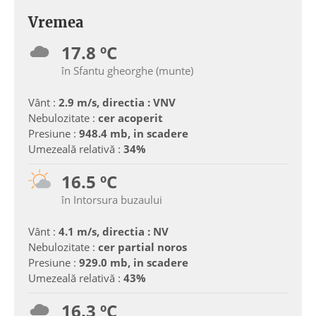
Vremea
17.8 ºC
în Sfantu gheorghe (munte)
Vânt :
2.9 m/s, directia : VNV
Nebulozitate :
cer acoperit
Presiune :
948.4 mb, in scadere
Umezeală relativă :
34%
16.5 ºC
în Intorsura buzaului
Vânt :
4.1 m/s, directia : NV
Nebulozitate :
cer partial noros
Presiune :
929.0 mb, in scadere
Umezeală relativă :
43%
16.3 ºC