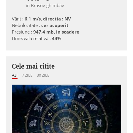
în Brasov ghimbav
Vânt :
6.1 m/s, directia : NV
Nebulozitate :
cer acoperit
Presiune :
947.4 mb, in scadere
Umezeală relativă :
44%
Cele mai citite
AZI
7 ZILE
30 ZILE