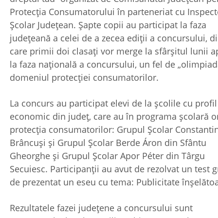
Protecția Consumatorului în parteneriat cu Inspect
Școlar Județean. Șapte copii au participat la faza
județeană a celei de a zecea ediții a concursului, d
care primii doi clasați vor merge la sfârșitul lunii ap
la faza națională a concursului, un fel de „olimpiad
domeniul protecției consumatorilor.
La concurs au participat elevi de la școlile cu profil
economic din județ, care au în programa școlară o
protecția consumatorilor: Grupul Școlar Constanti
Brâncuși și Grupul Școlar Berde Áron din Sfântu
Gheorghe și Grupul Școlar Apor Péter din Târgu
Secuiesc. Participanții au avut de rezolvat un test gr
de prezentat un eseu cu tema: Publicitate înșelătoa
Rezultatele fazei județene a concursului sunt