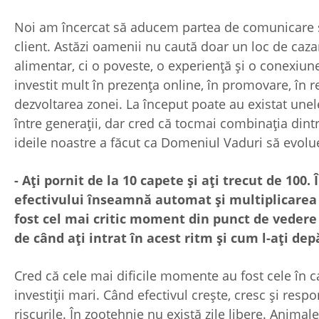
Noi am încercat să aducem partea de comunicare ș
client. Astăzi oamenii nu caută doar un loc de caz
alimentar, ci o poveste, o experiență și o conexiun
investit mult în prezența online, în promovare, în rel
dezvoltarea zonei. La început poate au existat unel
între generații, dar cred că tocmai combinația dintr
ideile noastre a făcut ca Domeniul Vaduri să evolu
- Ați pornit de la 10 capete și ați trecut de 100.
efectivului înseamnă automat și multiplicarea
fost cel mai critic moment din punct de vedere 
de când ați intrat în acest ritm și cum l-ați dep
Cred că cele mai dificile momente au fost cele în 
investiții mari. Când efectivul crește, cresc și respon
riscurile. În zootehnie nu există zile libere. Animalel