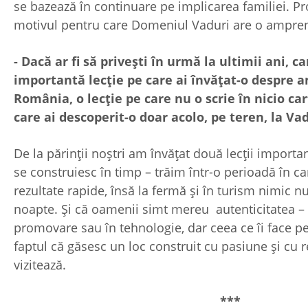
se bazează în continuare pe implicarea familiei. Pr
motivul pentru care Domeniul Vaduri are o ampren
- Dacă ar fi să privești în urmă la ultimii ani, c
importantă lecție pe care ai învățat-o despre a
România, o lecție pe care nu o scrie în nicio ca
care ai descoperit-o doar acolo, pe teren, la Va
De la părinții noștri am învățat două lecții importa
se construiesc în timp – trăim într-o perioadă în c
rezultate rapide, însă la fermă și în turism nimic 
noapte. Și că oamenii simt mereu autenticitatea – po
promovare sau în tehnologie, dar ceea ce îi face p
faptul că găsesc un loc construit cu pasiune și cu re
vizitează.
***