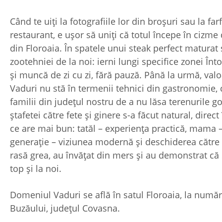
Când te uiți la fotografiile lor din broșuri sau la fa
restaurant, e ușor să uniți că totul începe în cizm
din Floroaia. În spatele unui steak perfect maturat 
zootehniei de la noi: ierni lungi specifice zonei Înt
și muncă de zi cu zi, fără pauză. Până la urmă, valo
Vaduri nu stă în termenii tehnici din gastronomie, 
familii din județul nostru de a nu lăsa terenurile g
ștafetei către fete și ginere s-a făcut natural, direc
ce are mai bun: tatăl – experiența practică, mama –
generație – viziunea modernă și deschiderea către 
rasă grea, au învățat din mers și au demonstrat că 
top și la noi.
Domeniul Vaduri se află în satul Floroaia, la număr
Buzăului, județul Covasna.