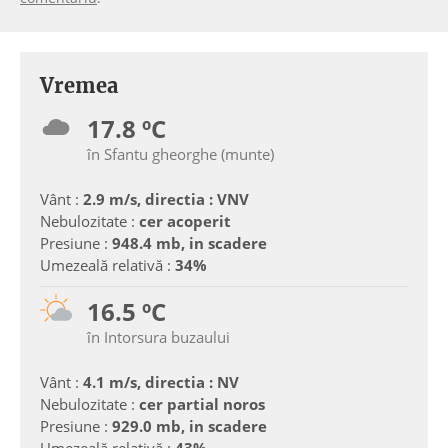
Vremea
17.8 ºC
în Sfantu gheorghe (munte)
Vânt :
2.9 m/s, directia : VNV
Nebulozitate :
cer acoperit
Presiune :
948.4 mb, in scadere
Umezeală relativă :
34%
16.5 ºC
în Intorsura buzaului
Vânt :
4.1 m/s, directia : NV
Nebulozitate :
cer partial noros
Presiune :
929.0 mb, in scadere