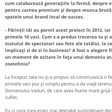
cum colaborează generațiile la fermă, despre 
pentru carnea premium și despre munca brută 
spatele unui brand local de succes.
- Părinții tăi au pornit acest proiect în 2012, ia
primele 10 vaci. Cum s-a produs trecerea ta și a 
statutul de spectatori sau fete ale tatălui, la c
implicați zi de zi în business? A fost o alegere f
un moment de ezitare în fața unui domeniu at
zootehnia?
La început, tata nu și-a propus să construiască o 
primele vaci pur și simplu pentru a da viață terenur
Domeniului Vaduri, de care avea foarte mare grijă ș
suflet.
Eu și sora mea eram mai degrabă susținătoare decâ