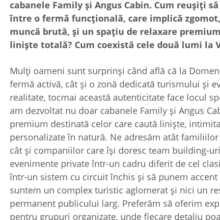
cabanele Family și Angus Cabin. Cum reușiți să
între o fermă funcțională, care implică zgomot,
muncă brută, și un spațiu de relaxare premium,
liniște totală? Cum coexistă cele două lumi la 
Mulți oameni sunt surprinși când află că la Domeni
fermă activă, cât și o zonă dedicată turismului și e
realitate, tocmai această autenticitate face locul sp
am dezvoltat nu doar cabanele Family și Angus Cab
premium destinată celor care caută liniște, intimita
personalizate în natură. Ne adresăm atât familiilor 
cât și companiilor care își doresc team building-uri
evenimente private într-un cadru diferit de cel cla
într-un sistem cu circuit închis și să punem accent
suntem un complex turistic aglomerat și nici un re
permanent publicului larg. Preferăm să oferim exp
pentru grupuri organizate, unde fiecare detaliu poat