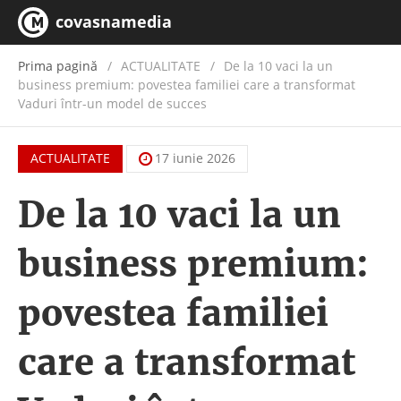
covasnamedia
Prima pagină
ACTUALITATE
/
De la 10 vaci la un
business premium: povestea familiei care a transformat
Vaduri într-un model de succes
ACTUALITATE
17 iunie 2026
De la 10 vaci la un
business premium:
povestea familiei
care a transformat