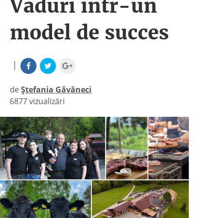
Vaduri într-un
model de succes
|
de
Ștefania Găvăneci
6877 vizualizări
|