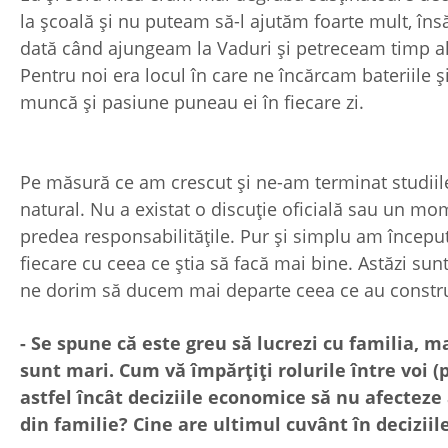
la școală și nu puteam să-l ajutăm foarte mult, în
dată când ajungeam la Vaduri și petreceam timp alăt
Pentru noi era locul în care ne încărcam bateriile
muncă și pasiune puneau ei în f
Pe măsură ce am crescut și ne-am terminat studiile
natural. Nu a existat o discuție oficială sau un mo
predea responsabilitățile. Pur și simplu am începu
fiecare cu ceea ce știa să facă mai bine. Astăzi sunt
ne dorim să ducem mai departe ceea ce au construit
- Se spune că este greu să lucrezi cu familia, m
sunt mari. Cum vă împărțiți rolurile între voi (p
astfel încât deciziile economice să nu afectez
din familie? Cine are ultimul cuvânt în deciziil