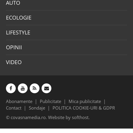
AUTO
ECOLOGIE
LIFESTYLE
OPINII
VIDEO
Abonamente
Publicitate
Mica publicitate
Contact
Sondaje
POLITICA COOKIE-URI & GDPR
© covasnamedia.ro. Website by
softhost
.