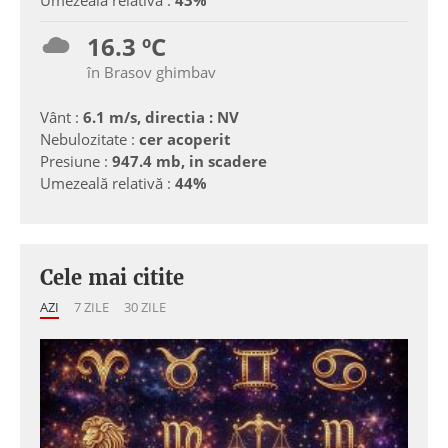
Umezeală relativă :
43%
16.3 ºC
în Brasov ghimbav
Vânt :
6.1 m/s, directia : NV
Nebulozitate :
cer acoperit
Presiune :
947.4 mb, in scadere
Umezeală relativă :
44%
Cele mai citite
AZI
7 ZILE
30 ZILE