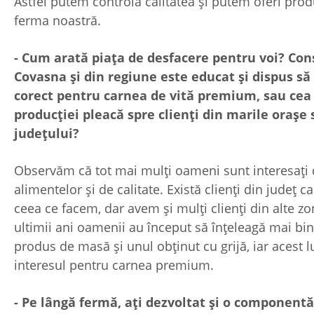
Astfel putem controla calitatea și putem oferi prod
ferma noastră.
- Cum arată piața de desfacere pentru voi? Co
Covasna și din regiune este educat și dispus să
corect pentru carnea de vită premium, sau cea
producției pleacă spre clienți din marile orașe 
județului?
Observăm că tot mai mulți oameni sunt interesați
alimentelor și de calitate. Există clienți din județ 
ceea ce facem, dar avem și mulți clienți din alte zon
ultimii ani oamenii au început să înțeleagă mai bin
produs de masă și unul obținut cu grijă, iar acest l
interesul pentru carnea premium.
- Pe lângă fermă, ați dezvoltat și o componentă