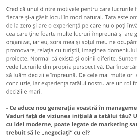
Cred că unul dintre motivele pentru care lucrurile 
fiecare și-a găsit locul în mod natural. Tata este om
de la zero și are o experiență pe care nu o poți înv
cea care ține foarte multe lucruri împreună și are gr
organizat, iar eu, sora mea și soțul meu ne ocupă
promovare, relația cu turiștii, imaginea domeniului
proiecte. Normal că există și opinii diferite. Suntem
vede lucrurile din propria perspectivă. Dar încerc
să luăm deciziile împreună. De cele mai multe ori
concluzie, iar experiența tatălui nostru are un rol 
deciziile mari.
- Ce aduce nou generația voastră în managem
Vaduri față de viziunea inițială a tatălui tău? 
cu idei moderne, poate legate de marketing sau 
trebuit să le „negociați” cu el?