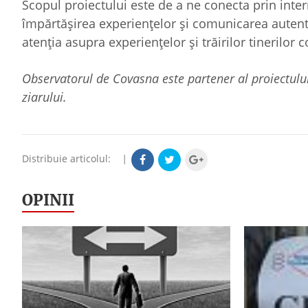
Scopul proiectului este de a ne conecta prin inte
împărtășirea experiențelor și comunicarea autentic
atenția asupra experiențelor și trăirilor tinerilor 
Observatorul de Covasna este partener al proiectului. 
ziarului.
Distribuie articolul:
|
OPINII