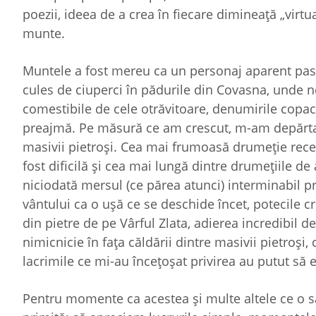
poezii, ideea de a crea în fiecare dimineaţă „virtu
munte.
Muntele a fost mereu ca un personaj aparent pas
cules de ciuperci în pădurile din Covasna, unde 
comestibile de cele otrăvitoare, denumirile copac
preajmă. Pe măsură ce am crescut, m-am depărta
masivii pietroşi. Cea mai frumoasă drumeţie recen
fost dificilă şi cea mai lungă dintre drumeţiile 
niciodată mersul (ce părea atunci) interminabil pr
vântului ca o uşă ce se deschide încet, potecile cro
din pietre de pe Vârful Zlata, adierea incredibil
nimicnicie în faţa căldării dintre masivii pietroşi
lacrimile ce mi-au încețoșat privirea au putut să
Pentru momente ca acestea şi multe altele ce o s