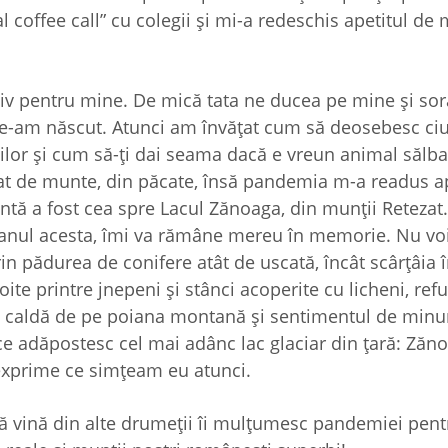
al coffee call” cu colegii şi mi-a redeschis apetitul de
iv pentru mine. De mică tata ne ducea pe mine şi so
ne-am născut. Atunci am învăţat cum să deosebesc ciu
ilor şi cum să-ţi dai seama dacă e vreun animal sălba
t de munte, din păcate, însă pandemia m-a readus 
tă a fost cea spre Lacul Zănoaga, din munţii Retezat.
de anul acesta, îmi va rămâne mereu în memorie. Nu voi
in pădurea de conifere atât de uscată, încât scârţâia 
ite printre jnepeni şi stânci acoperite cu licheni, refu
 de caldă de pe poiana montană şi sentimentul de minu
, ce adăpostesc cel mai adânc lac glaciar din ţară: Zăn
 exprime ce simţeam eu atunci.
ă vină din alte drumeţii îi mulţumesc pandemiei pentr