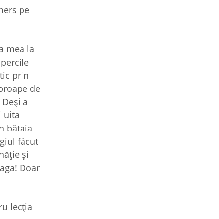
 mers pe
ra mea la
percile
tic prin
aproape de
 Deşi a
 uita
în bătaia
giul făcut
năţie şi
oaga! Doar
u lecţia