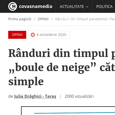
covasnamedia
ACTUALITATE
POLITICA
Prima pagină
OPINII
Rânduri din timpul pandemiei: Pand
EDUCATIE
OPINII
4 octombrie 2020
Rânduri din timpul
„boule de neige” căt
simple
de
Iulia Drăghici - Taraș
|
2000 vizualizări