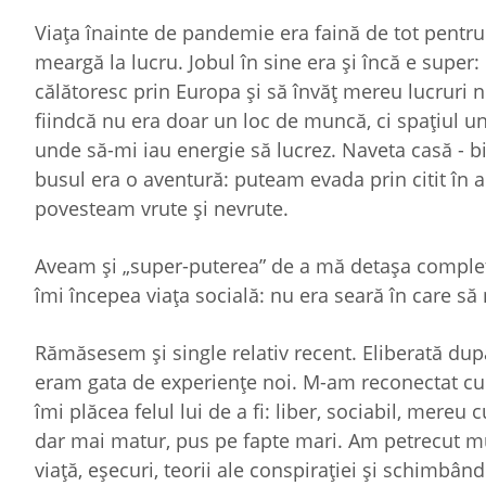
Viaţa înainte de pandemie era faină de tot pentru
meargă la lucru. Jobul în sine era şi încă e super
călătoresc prin Europa şi să învăţ mereu lucruri 
fiindcă nu era doar un loc de muncă, ci spaţiul u
unde să-mi iau energie să lucrez. Naveta casă - 
busul era o aventură: puteam evada prin citit în 
povesteam vrute şi nevrute.
Aveam şi „super-puterea” de a mă detaşa comple
îmi începea viaţa socială: nu era seară în care să 
Rămăsesem şi single relativ recent. Eliberată după
eram gata de experienţe noi. M-am reconectat cu
îmi plăcea felul lui de a fi: liber, sociabil, mereu
dar mai matur, pus pe fapte mari. Am petrecut mul
viaţă, eşecuri, teorii ale conspiraţiei şi schimbâ