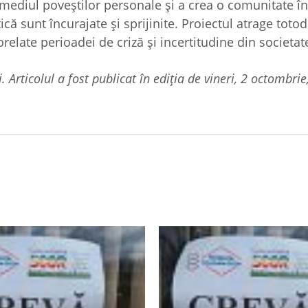
rmediul poveștilor personale și a crea o comunitate în
ă sunt încurajate și sprijinite. Proiectul atrage toto
corelate perioadei de criză și incertitudine din societat
Articolul a fost publicat în ediția de vineri, 2 octombrie