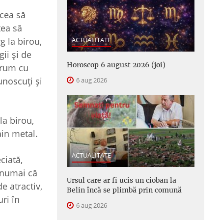
ăcea să
tea să
g la birou,
ACTUALITATE
ii şi de
Horoscop 6 august 2026 (joi)
drum cu
unoscuţi şi
6 aug 2026
a birou,
ain metal.
ACTUALITATE
ciată,
 numai că
Ursul care ar fi ucis un cioban la
e atractiv,
Belin încă se plimbă prin comună
ri în
6 aug 2026