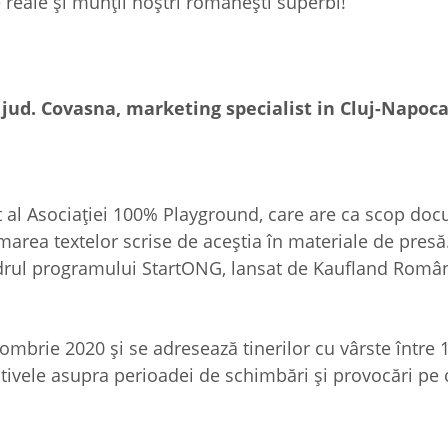
reale şi munţii noştri româneşti superbi!
jud. Covasna, marketing specialist in Cluj-Napoc
t al Asociației 100% Playground, care are ca scop do
area textelor scrise de aceștia în materiale de presă.
 cadrul programului StartONG, lansat de Kaufland Român
mbrie 2020 și se adresează tinerilor cu vârste între 1
ectivele asupra perioadei de schimbări și provocări pe 