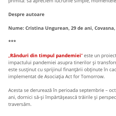
primită: să apreciem lucrurile simple, momentele 
Despre autoare
Nume: Cristina Ungurean, 29 de ani, Covasna, 
***
„
Rânduri din timpul pandemiei
”
este un proiec
impactului pandemiei asupra tinerilor și transform
este susținut cu sprijinul finanțării obținute în
implementat de Asociația Act for Tomorrow.
Acesta se derurează în perioada septembrie – octo
ani, dornici să-și împărtășească trăirile și persp
traversăm.