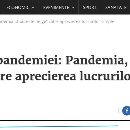
ECONOMIC
EVENIMENTE
SPORT
SANATATE
emia, „boule de neige” către aprecierea lucrurilor simple
 pandemiei: Pandemia,
re aprecierea lucruril
|