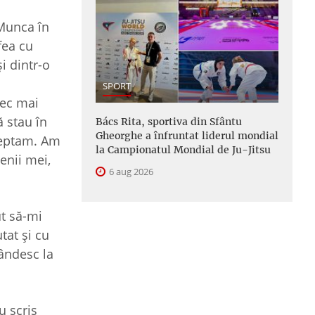
 Munca în
fea cu
i dintr-o
SPORT
rec mai
ă stau în
Bács Rita, sportiva din Sfântu
Gheorghe a înfruntat liderul mondial
şteptam. Am
la Campionatul Mondial de Ju-Jitsu
enii mei,
6 aug 2026
ut să-mi
tat şi cu
gândesc la
u scris