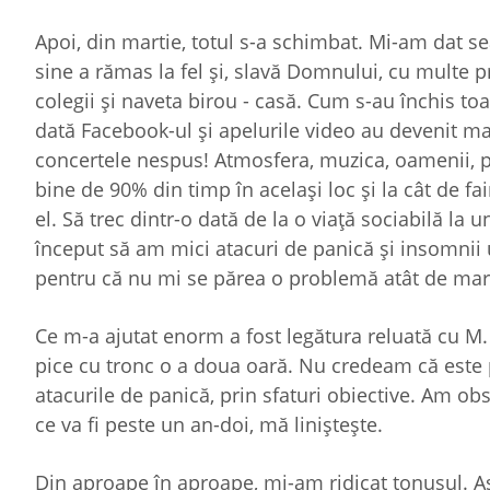
Apoi, din martie, totul s-a schimbat. Mi-am dat 
sine a rămas la fel şi, slavă Domnului, cu multe pro
colegii şi naveta birou - casă. Cum s-au închis toa
dată Facebook-ul şi apelurile video au devenit mai
concertele nespus! Atmosfera, muzica, oamenii, pâ
bine de 90% din timp în acelaşi loc şi la cât de f
el. Să trec dintr-o dată de la o viaţă sociabilă la
început să am mici atacuri de panică şi insomnii
pentru că nu mi se părea o problemă atât de mare
Ce m-a ajutat enorm a fost legătura reluată cu M. 
pice cu tronc o a doua oară. Nu credeam că este p
atacurile de panică, prin sfaturi obiective. Am ob
ce va fi peste un an-doi, mă linişteşte.
Din aproape în aproape, mi-am ridicat tonusul. Ast