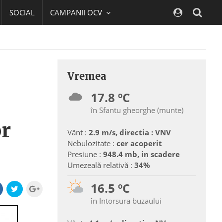
SOCIAL
CAMPANII OCV
Navig
Vremea
17.8 ºC
în Sfantu gheorghe (munte)
or
Vânt :
2.9 m/s, directia : VNV
Nebulozitate :
cer acoperit
Presiune :
948.4 mb, in scadere
Umezeală relativă :
34%
16.5 ºC
în Intorsura buzaului