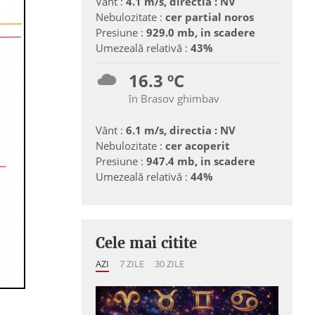
Vânt :
4.1 m/s, directia : NV
Nebulozitate :
cer partial noros
Presiune :
929.0 mb, in scadere
Umezeală relativă :
43%
16.3 ºC
în Brasov ghimbav
Vânt :
6.1 m/s, directia : NV
Nebulozitate :
cer acoperit
Presiune :
947.4 mb, in scadere
Umezeală relativă :
44%
Cele mai citite
AZI
7 ZILE
30 ZILE