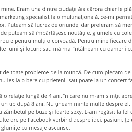
 mine. Eram una dintre ciudaţii ăia cărora chiar le pl
: marketing specialist la o multinaţională, ce-mi permi
noi. Puteam să lucrez de oriunde, dar preferam să mer
nde puteam să împărtăşesc noutăţile, glumele cu coleg
birou e pentru mulţi o corvoadă. Pentru mine fiecare 
alte lumi şi locuri; sau mă mai întâlneam cu oameni c
t de toate probleme de la muncă. De cum plecam de l
nu ies la o bere cu prietenii sau poate la un concert f
 o relaţie lungă de 4 ani, în care nu m-am simţit apre
 un tip după 8 ani. Nu ţineam minte multe despre el,
 cu zâmbetul pe buze şi foarte sexy. L-am regăsit la fel d
te ore pe Facebook vorbind despre idei, pasiuni, ţelu
nd glumiţe cu mesaje ascunse.