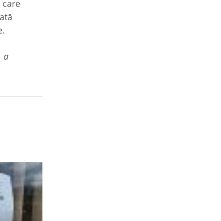
 care
dată
e.
, a