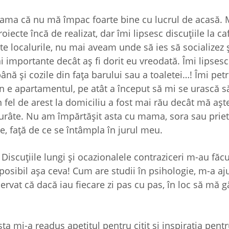
seama că nu mă împac foarte bine cu lucrul de acasă.
iecte încă de realizat, dar îmi lipsesc discuţiile la ca
te localurile, nu mai aveam unde să ies să socializez ş
 importante decât aş fi dorit eu vreodată. Îmi lipsesc
nă şi cozile din faţa barului sau a toaletei…! Îmi pet
ain e apartamentul, pe atât a început să mi se urască s
 un fel de arest la domiciliu a fost mai rău decât mă a
 urâte. Nu am împărtăşit asta cu mama, sora sau priet
, faţă de ce se întâmpla în jurul meu.
Discuţiile lungi şi ocazionalele contraziceri m-au făc
osibil aşa ceva! Cum are studii în psihologie, m-a aju
servat că dacă iau fiecare zi pas cu pas, în loc să mă 
a mi-a readus apetitul pentru citit şi inspiraţia pentr