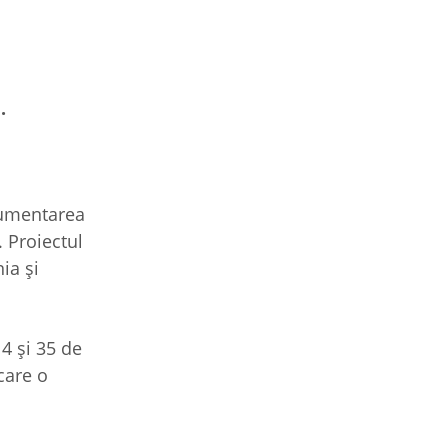
a.
cumentarea
 Proiectul
ia și
4 și 35 de
care o