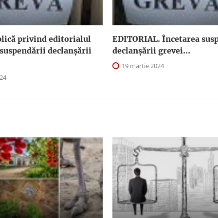
plică privind editorialul
EDITORIAL. Încetarea susp
suspendării declanşării
declanşării grevei...
19 martie 2024
024