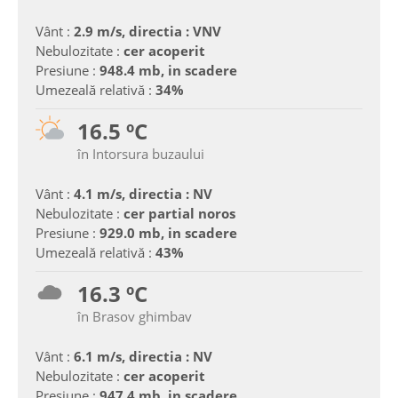
Vânt :
2.9 m/s, directia : VNV
Nebulozitate :
cer acoperit
Presiune :
948.4 mb, in scadere
Umezeală relativă :
34%
16.5 ºC
în Intorsura buzaului
Vânt :
4.1 m/s, directia : NV
Nebulozitate :
cer partial noros
Presiune :
929.0 mb, in scadere
Umezeală relativă :
43%
16.3 ºC
în Brasov ghimbav
Vânt :
6.1 m/s, directia : NV
Nebulozitate :
cer acoperit
Presiune :
947.4 mb, in scadere