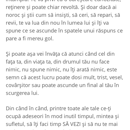
reținere și poate chiar revoltă. Și doar dacă ai
noroc și știi cum să insiști, să ceri, să repari, să
revii, te va lua din nou în lumea lui și îți va
spune ce se ascunde în spatele unui răspuns ce
pare a fi mereu gol.
Și poate așa vei învăța că atunci când cel din
fața ta, din viața ta, din drumul tău nu face
nimic, nu spune nimic, nu îți arată nimic, este
semn că acest lucru poate dosi mult, trist, vesel,
covârșitor sau poate ascunde un final al tău în
scurgerea lui.
Din când în când, printre toate ale tale ce-ți
ocupă adeseori în mod inutil timpul, mintea și
sufletul, să îți faci timp SĂ VEZI și să nu te mai