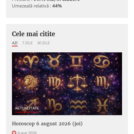
Umezeală relativă :
44%
Cele mai citite
AZI
7 ZILE
30 ZILE
ACTUALITATE
Horoscop 6 august 2026 (joi)
6 aug 2026