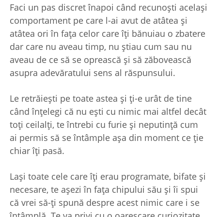
Faci un pas discret înapoi când recunoști același
comportament pe care l-ai avut de atâtea și
atâtea ori în fața celor care îți bănuiau o zbatere
dar care nu aveau timp, nu știau cum sau nu
aveau de ce să se oprească și să zăbovească
asupra adevăratului sens al răspunsului.
Le retrăiești pe toate astea și ți-e urât de tine
când înțelegi că nu ești cu nimic mai altfel decât
toți ceilalți, te întrebi cu furie și neputință cum
ai permis să se întâmple așa din moment ce ție
chiar îți pasă.
Lași toate cele care îți erau programate, bifate și
necesare, te așezi în fața chipului său și îi spui
că vrei să-ți spună despre acest nimic care i se
întâmplă. Te va privi cu o oareșcare curiozitate,