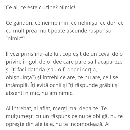
Ce ai, ce este cu tine? Nimic!
Ce gânduri, ce neîmpliniri, ce neliniști, ce dor, ce
cu mult prea mult poate ascunde răspunsul
”nimic”?
Îl vezi prins într-ale lui, copleșit de un ceva, de o
privire în gol, de o idee care pare să-l acapareze
și îți faci datoria (sau o fi doar inerția,
obișnuința?) și întrebi ce are, ce nu are, ce i se
întâmplă. Îți evită ochii și îți răspunde grăbit și
absent: nimic, nu am nimic.
Ai întrebat, ai aflat, mergi mai departe. Te
mulțumești cu un răspuns ce nu te obligă, nu te
oprește din ale tale, nu te incomodează. Ai