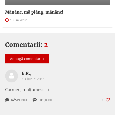
Mănânc, mă plâng, mănânc!
1 iulie 2012
Comentarii:
2
Adaugă comentariu
E.R.,
13 iunie 2011
Carmen, mulțumesc! :)
RĂSPUNDE
OPȚIUNI
0