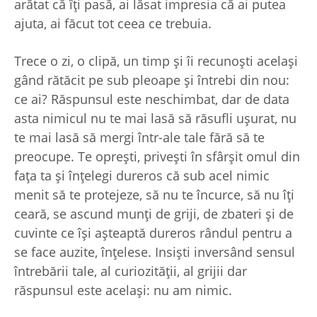
arătat că îți pasă, ai lăsat impresia că ai putea
ajuta, ai făcut tot ceea ce trebuia.
Trece o zi, o clipă, un timp și îi recunoști același
gând rătăcit pe sub pleoape și întrebi din nou:
ce ai? Răspunsul este neschimbat, dar de data
asta nimicul nu te mai lasă să răsufli ușurat, nu
te mai lasă să mergi într-ale tale fără să te
preocupe. Te oprești, privești în sfârșit omul din
fața ta și înțelegi dureros că sub acel nimic
menit să te protejeze, să nu te încurce, să nu îți
ceară, se ascund munți de griji, de zbateri și de
cuvinte ce își așteaptă dureros rândul pentru a
se face auzite, înțelese. Insiști inversând sensul
întrebării tale, al curiozității, al grijii dar
răspunsul este același: nu am nimic.