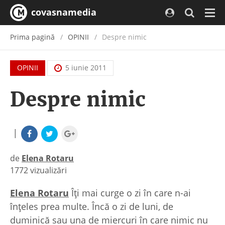
covasnamedia
Navi
Prima pagină
OPINII
Despre nimic
OPINII
5 iunie 2011
Despre nimic
|
de
Elena Rotaru
1772 vizualizări
|
Elena Rotaru
Îți mai curge o zi în care n-ai
înțeles prea multe. Încă o zi de luni, de
duminică sau una de miercuri în care nimic nu