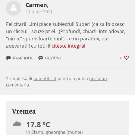
Carmen,
11 iunie 2011
Felicitari! ...imi place subiectul! Super! (ca sa folosesc
un cliseu! - scuze pt el...)Profund!, chiar!!! Intr-adevar,
"nimic" spune foarte mult... e un paradox, dar
adevarat!!! cu totii il
citeste integral
RĂSPUNDE
OPȚIUNI
0
Trebuie să fii
autentificat
pentru a putea
posta un
comentariu
.
Vremea
17.8 ºC
în Sfantu gheorghe (munte)