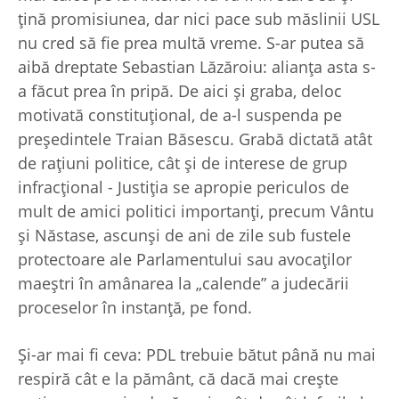
ţină promisiunea, dar nici pace sub măslinii USL
nu cred să fie prea multă vreme. S-ar putea să
aibă dreptate Sebastian Lăzăroiu: alianţa asta s-
a făcut prea în pripă. De aici şi graba, deloc
motivată constituţional, de a-l suspenda pe
preşedintele Traian Băsescu. Grabă dictată atât
de raţiuni politice, cât şi de interese de grup
infracţional - Justiţia se apropie periculos de
mult de amici politici importanţi, precum Vântu
şi Năstase, ascunşi de ani de zile sub fustele
protectoare ale Parlamentului sau avocaţilor
maeştri în amânarea la „calende” a judecării
proceselor în instanţă, pe fond.
Şi-ar mai fi ceva: PDL trebuie bătut până nu mai
respiră cât e la pământ, că dacă mai creşte