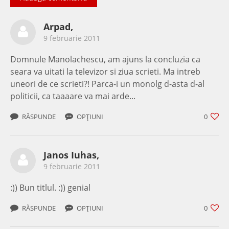
Arpad,
9 februarie 2011
Domnule Manolachescu, am ajuns la concluzia ca
seara va uitati la televizor si ziua scrieti. Ma intreb
uneori de ce scrieti?! Parca-i un monolg d-asta d-al
politicii, ca taaaare va mai arde...
RĂSPUNDE
OPȚIUNI
0
Janos Iuhas,
9 februarie 2011
:)) Bun titlul. :)) genial
RĂSPUNDE
OPȚIUNI
0