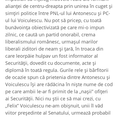
alianţei de centru-dreapta prin unirea în cuget şi
simţiri politice între PNL-ul lui Antonescu şi PC-
ul lui Voiculescu. Nu pot să pricep, cu toată
bunăvoinţa obiectivizată pe care mi-o impun
zilnic, ce caută un partid onorabil, crema
liberalismului românesc, urmaşul marilor
liberali ziditori de neam şi ţară, în troaca din
care leorpăie hulpav un fost informator al
Securităţii, dovedit cu documente, acte şi
diplomă în toată regula. Gurile rele şi bârfitorii
de ocazie spun că prietenia dintre Antonescu şi
Voiculescu îşi are rădăcina în nişte nume de cod
pe care ambii le-ar fi primit de la „naşii” ofiţeri
ai Securităţii. Nici nu ştii ce să mai crezi, cu
„Felix” Voiculescu ne-am obişnuit, unii îl văd
viitor preşedinte al Senatului, urmează probabil