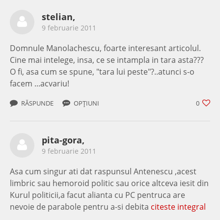
stelian,
9 februarie 2011
Domnule Manolachescu, foarte interesant articolul.
Cine mai intelege, insa, ce se intampla in tara asta???
O fi, asa cum se spune, "tara lui peste"?..atunci s-o
facem ...acvariu!
RĂSPUNDE
OPȚIUNI
0
pita-gora,
9 februarie 2011
Asa cum singur ati dat raspunsul Antenescu ,acest
limbric sau hemoroid politic sau orice altceva iesit din
Kurul politicii,a facut alianta cu PC pentruca are
nevoie de parabole pentru a-si debita
citeste integral