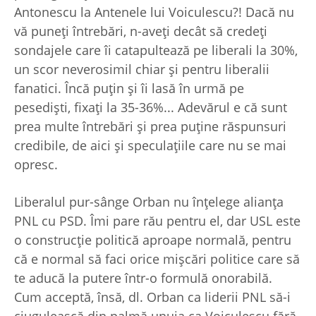
Antonescu la Antenele lui Voiculescu?! Dacă nu
vă puneţi întrebări, n-aveţi decât să credeţi
sondajele care îi catapultează pe liberali la 30%,
un scor neverosimil chiar şi pentru liberalii
fanatici. Încă puţin şi îi lasă în urmă pe
pesedişti, fixaţi la 35-36%... Adevărul e că sunt
prea multe întrebări şi prea puţine răspunsuri
credibile, de aici şi speculaţiile care nu se mai
opresc.
Liberalul pur-sânge Orban nu înţelege alianţa
PNL cu PSD. Îmi pare rău pentru el, dar USL este
o construcţie politică aproape normală, pentru
că e normal să faci orice mişcări politice care să
te aducă la putere într-o formulă onorabilă.
Cum acceptă, însă, dl. Orban ca liderii PNL să-i
ciugulească din palmă unuia ca Voiculescu fără