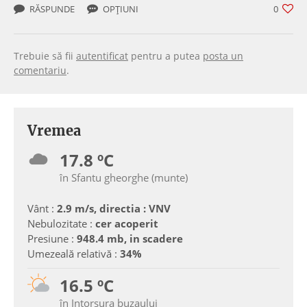
RĂSPUNDE
OPȚIUNI
0
Trebuie să fii
autentificat
pentru a putea
posta un
comentariu
.
Vremea
17.8 ºC
în Sfantu gheorghe (munte)
Vânt :
2.9 m/s, directia : VNV
Nebulozitate :
cer acoperit
Presiune :
948.4 mb, in scadere
Umezeală relativă :
34%
16.5 ºC
în Intorsura buzaului