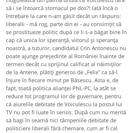
să i se întoarcă stomacul pe dos?! Iată încă o
întrebare la care n-am găsit decât un răspuns:
liberalii - mă rog, parte din ei - au consimţit să
se prostitueze politic după ce li s-a băgat bine în
cap că unica lor speranţă, viitorul şi speranţa
noastră, a tuturor, candidatul Crin Antonescu nu
poate ajunge preşedinte al României înainte de
termen decât cu sprijinul calificat al năimiţilor
de la Antene, plătiţi generos de „Felix” ca să-l
înjure în fiecare minut pe Băsescu. Asta e, de
fapt, toată politica alianţei PNL-PC, la atât se
reduce tot programul lor de guvernare, pentru
că aiurelile debitate de Voiculescu la postul lui
TV nu pot fi luate în serios. După cum nu merită
să bagi în seamă nici tâmpeniile debitate de
politicieni liberali fără chemare, cum ar fi cel