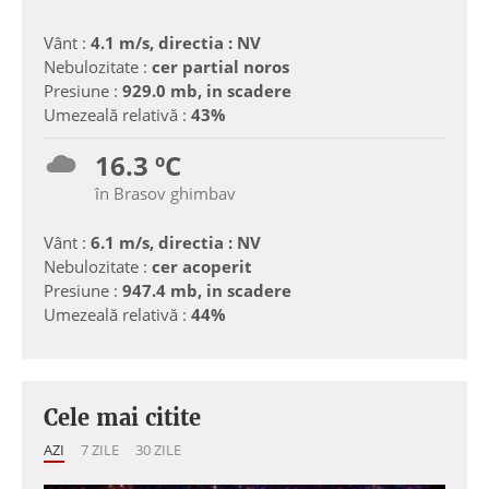
Vânt :
4.1 m/s, directia : NV
Nebulozitate :
cer partial noros
Presiune :
929.0 mb, in scadere
Umezeală relativă :
43%
16.3 ºC
în Brasov ghimbav
Vânt :
6.1 m/s, directia : NV
Nebulozitate :
cer acoperit
Presiune :
947.4 mb, in scadere
Umezeală relativă :
44%
Cele mai citite
AZI
7 ZILE
30 ZILE