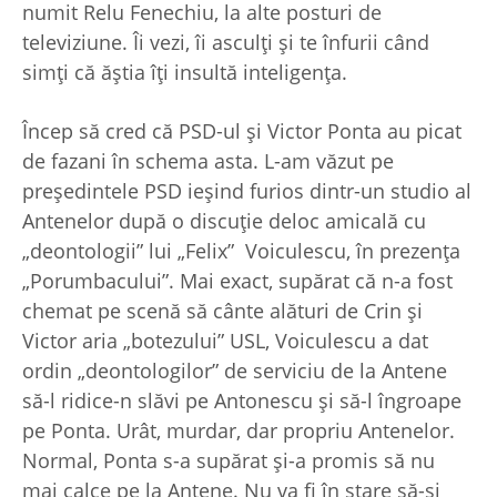
numit Relu Fenechiu, la alte posturi de
televiziune. Îi vezi, îi asculţi şi te înfurii când
simţi că ăştia îţi insultă inteligenţa.
Încep să cred că PSD-ul şi Victor Ponta au picat
de fazani în schema asta. L-am văzut pe
preşedintele PSD ieşind furios dintr-un studio al
Antenelor după o discuţie deloc amicală cu
„deontologii” lui „Felix” Voiculescu, în prezenţa
„Porumbacului”. Mai exact, supărat că n-a fost
chemat pe scenă să cânte alături de Crin şi
Victor aria „botezului” USL, Voiculescu a dat
ordin „deontologilor” de serviciu de la Antene
să-l ridice-n slăvi pe Antonescu şi să-l îngroape
pe Ponta. Urât, murdar, dar propriu Antenelor.
Normal, Ponta s-a supărat şi-a promis să nu
mai calce pe la Antene. Nu va fi în stare să-şi