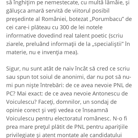
să înghiţim pe nemestecate, cu multă lămâie, şi
găluşca amară servită de viitorul posibil
preşedinte al României, botezat „Porumbacu” de
cei care-i plăteau cu 300 de lei notele
informative dovedind real talent poetic (scriu
ziarele, preluând informaţii de la „specialiştii” în
materie, nu e invenţia mea).
Sigur, nu sunt atât de naiv încât să cred ce scriu
sau spun tot soiul de anonimi, dar nu pot să nu-
mi pun nişte întrebări: de ce avea nevoie PNL de
PC? Mai exact: de ce avea nevoie Antonescu de
Voiculescu? Faceţi, domnilor, un sondaj de
opinie corect şi veţi vedea ce înseamnă
Voiculescu pentru electoratul românesc. N-o fi
prea mare preţul plătit de PNL pentru apariţiile
privilegiate şi atent montate ale candidatului