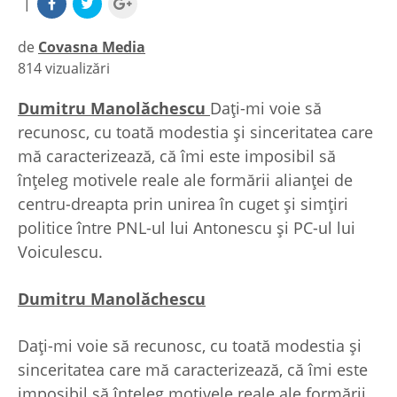
|
de
Covasna Media
814 vizualizări
|
Dumitru Manolăchescu
Daţi-mi voie să
recunosc, cu toată modestia şi sinceritatea care
mă caracterizează, că îmi este imposibil să
înţeleg motivele reale ale formării alianţei de
centru-dreapta prin unirea în cuget şi simţiri
politice între PNL-ul lui Antonescu şi PC-ul lui
Voiculescu.
Dumitru Manolăchescu
Daţi-mi voie să recunosc, cu toată modestia şi
sinceritatea care mă caracterizează, că îmi este
imposibil să înţeleg motivele reale ale formării