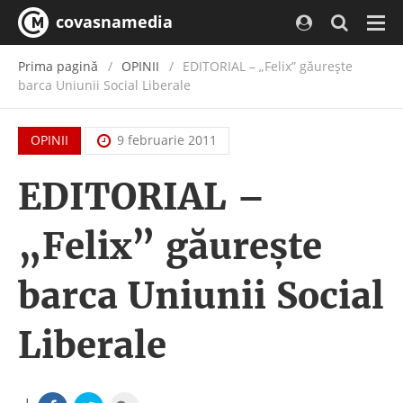
covasnamedia
Navi
Prima pagină
OPINII
EDITORIAL – „Felix” găureşte
barca Uniunii Social Liberale
OPINII
9 februarie 2011
EDITORIAL –
„Felix” găureşte
barca Uniunii Social
Liberale