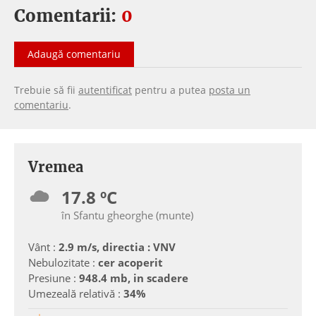
Comentarii:
0
Adaugă comentariu
Trebuie să fii
autentificat
pentru a putea
posta un
comentariu
.
Vremea
17.8 ºC
în Sfantu gheorghe (munte)
Vânt :
2.9 m/s, directia : VNV
Nebulozitate :
cer acoperit
Presiune :
948.4 mb, in scadere
Umezeală relativă :
34%