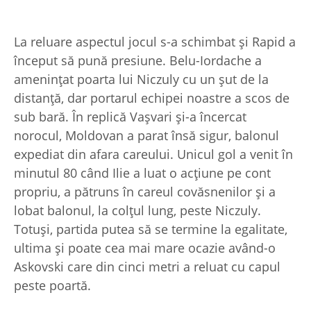
La reluare aspectul jocul s-a schimbat și Rapid a
început să pună presiune. Belu-Iordache a
amenințat poarta lui Niczuly cu un șut de la
distanță, dar portarul echipei noastre a scos de
sub bară. În replică Vașvari și-a încercat
norocul, Moldovan a parat însă sigur, balonul
expediat din afara careului. Unicul gol a venit în
minutul 80 când Ilie a luat o acțiune pe cont
propriu, a pătruns în careul covăsnenilor și a
lobat balonul, la colțul lung, peste Niczuly.
Totuși, partida putea să se termine la egalitate,
ultima și poate cea mai mare ocazie având-o
Askovski care din cinci metri a reluat cu capul
peste poartă.