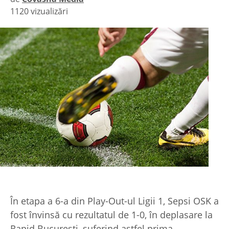
1120 vizualizări
|
În etapa a 6-a din Play-Out-ul Ligii 1, Sepsi OSK a
fost învinsă cu rezultatul de 1-0, în deplasare la
Rapid București, suferind astfel prima