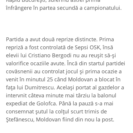
înfrângere în partea secundă a campionatului.
Partida a avut două reprize distincte. Prima
repriză a fost controlată de Sepsi OSK, însă
elevii lui Cristiano Bergodi nu au reușit să-și
valorifice ocaziile avute. Încă din startul partidei
covăsnenii au controlat jocul și prima ocazie a
venit în minutul 25 când Moldovan a blocat în
fața lui Dumitrescu. Același portat al gazdelor a
intervnit câteva minute mai târziu la balonul
expediat de Golofca. Până la pauză s-a mai
consemnat șutul la colțul scurt trimis de
Ștefănescu, Moldovan fiind din nou la post.