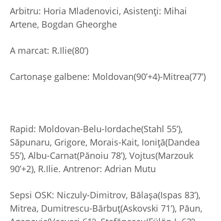
Arbitru: Horia Mladenovici, Asistenți: Mihai
Artene, Bogdan Gheorghe
A marcat: R.Ilie(80’)
Cartonașe galbene: Moldovan(90’+4)-Mitrea(77’)
Rapid: Moldovan-Belu-Iordache(Stahl 55’),
Săpunaru, Grigore, Morais-Kait, Ioniță(Dandea
55’), Albu-Carnat(Pănoiu 78’), Vojtus(Marzouk
90’+2), R.Ilie. Antrenor: Adrian Mutu
Sepsi OSK: Niczuly-Dimitrov, Bălașa(Ispas 83’),
Mitrea, Dumitrescu-Bărbuț(Askovski 71’), Păun,