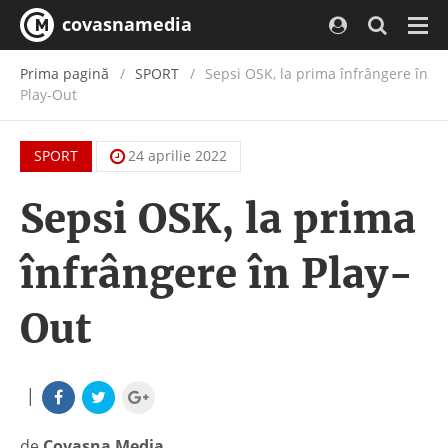
covasnamedia
Navi
Prima pagină
SPORT
Sepsi OSK, la prima înfrângere în
Play-Out
SPORT
24 aprilie 2022
Sepsi OSK, la prima
înfrângere în Play-
Out
|
de
Covasna Media