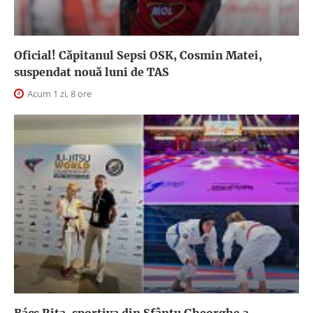
Oficial! Căpitanul Sepsi OSK, Cosmin Matei,
suspendat nouă luni de TAS
Acum 1 zi, 8 ore
Bács Rita, sportiva din Sfântu Gheorghe a