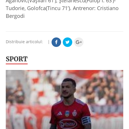
Aganovic(Vașvari 61’), Ștefănescu(Fülöp I. 63’)-
Tudorie, Golofca(Tincu 71’). Antrenor: Cristiano
Bergodi
Distribuie articolul:
|
SPORT