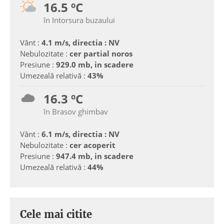
16.5 ºC
în Intorsura buzaului
Vânt :
4.1 m/s, directia : NV
Nebulozitate :
cer partial noros
Presiune :
929.0 mb, in scadere
Umezeală relativă :
43%
16.3 ºC
în Brasov ghimbav
Vânt :
6.1 m/s, directia : NV
Nebulozitate :
cer acoperit
Presiune :
947.4 mb, in scadere
Umezeală relativă :
44%
Cele mai citite