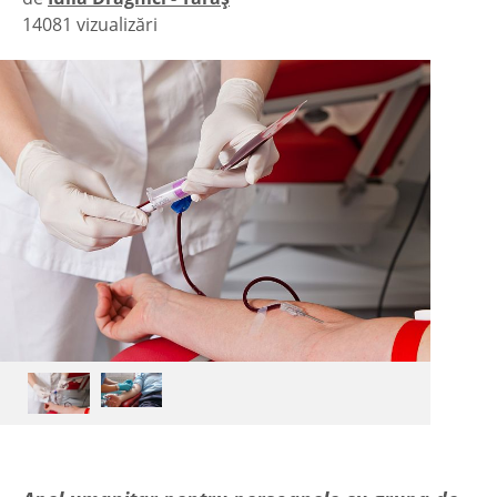
14081 vizualizări
|