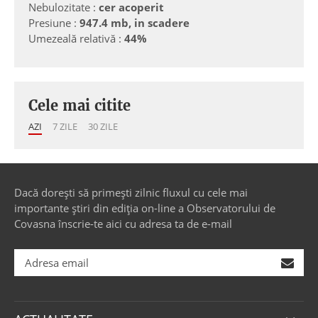
Nebulozitate :
cer acoperit
Presiune :
947.4 mb, in scadere
Umezeală relativă :
44%
Cele mai citite
AZI
7 ZILE
30 ZILE
Dacă dorești să primești zilnic fluxul cu cele mai
importante știri din ediția on-line a Observatorului de
Covasna înscrie-te aici cu adresa ta de e-mail