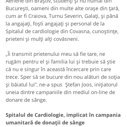
Aeriene din Brașov, studenți și nu numai din
București, oameni din multe alte orașe din țară,
cum ar fi Craiova, Turnu Severin, Galați, și până
la angajați, foști angajați și personal de la
Spitalul de cardiologie din Covasna, cunoștințe,
prieteni și mulți alți covăsneni.
„Îi transmit prietenului meu să fie tare, ne
rugăm pentru el și familia lui și trebuie să știe
că nu e singur în această încercare prin care
trece. Sper să se bucure din nou alături de soția
și băiatul lui”, ne-a spus Ștefan Joos, inițiatorul
uneia dintre campaniile din mediul on-line de
donare de sânge.
Spitalul de C
ardiologie, implicat în campania
umanitară de donații de sânge