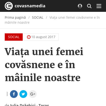
covasnamedia
Navi
Prima pagină
SOCIAL
Viața unei femei covăsnene e în
mâinile noastre
SOCIAL
10 august 2017
Viața unei femei
covăsnene e în
mâinile noastre
|
de
Iulia Drăghici - Taraș