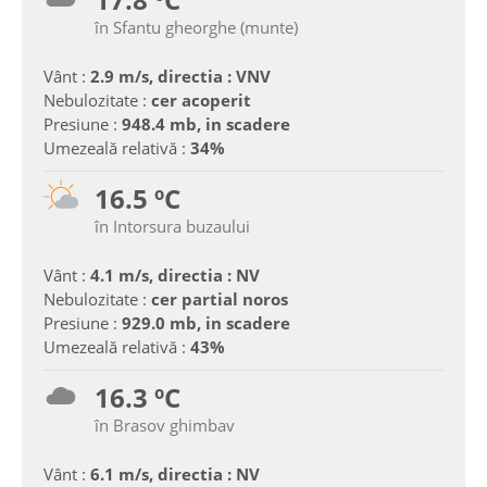
în Sfantu gheorghe (munte)
Vânt :
2.9 m/s, directia : VNV
Nebulozitate :
cer acoperit
Presiune :
948.4 mb, in scadere
Umezeală relativă :
34%
16.5 ºC
în Intorsura buzaului
Vânt :
4.1 m/s, directia : NV
Nebulozitate :
cer partial noros
Presiune :
929.0 mb, in scadere
Umezeală relativă :
43%
16.3 ºC
în Brasov ghimbav
Vânt :
6.1 m/s, directia : NV