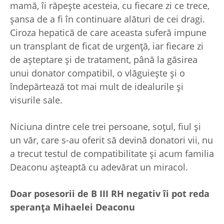
mamă, îi răpește acesteia, cu fiecare zi ce trece,
șansa de a fi în continuare alături de cei dragi.
Ciroza hepatică de care aceasta suferă impune
un transplant de ficat de urgență, iar fiecare zi
de așteptare și de tratament, până la găsirea
unui donator compatibil, o vlăguiește și o
îndepărtează tot mai mult de idealurile și
visurile sale.
Niciuna dintre cele trei persoane, soțul, fiul și
un văr, care s-au oferit să devină donatori vii, nu
a trecut testul de compatibilitate și acum familia
Deaconu așteaptă cu adevărat un miracol.
Doar posesorii de B III RH negativ îi pot reda
speranța Mihaelei Deaconu