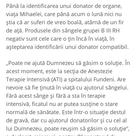
Până la identificarea unui donator de organe,
viața Mihaelei, care până acum o lună nici nu
știa că ar suferi de vreo boală, atârnă de un fir
de ață. Produsele din sângele grupei B III RH
negativ sunt cele care o țin încă în viață, în
așteptarea identificării unui donator compatibil.
„Poate ne ajută Dumnezeu să găsim o soluție. În
acest moment, este la secția de Anestezie
Terapie Intensivă (ATI) a spitalului Fundeni. Are
nevoie să fie ținută în viață cu ajutorul sângelui.
Fără acest sânge și fără a sta în terapie
intensivă, ficatul nu ar putea susține o stare
normală de sănătate. Este într-o situație destul
de gravă, dar cu ajutorul donatorilor și cu cel al
lui Dumnezeu, poate reușim să găsim o soluție”,