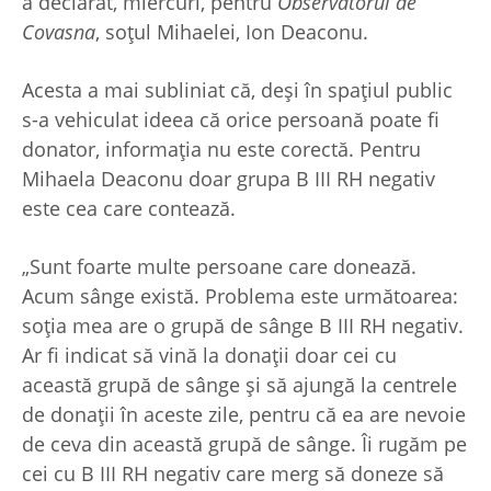
a declarat, miercuri, pentru
Observatorul de
Covasna
, soțul Mihaelei, Ion Deaconu.
Acesta a mai subliniat că, deși în spațiul public
s-a vehiculat ideea că orice persoană poate fi
donator, informația nu este corectă. Pentru
Mihaela Deaconu doar grupa B III RH negativ
este cea care contează.
„Sunt foarte multe persoane care donează.
Acum sânge există. Problema este următoarea:
soția mea are o grupă de sânge B III RH negativ.
Ar fi indicat să vină la donații doar cei cu
această grupă de sânge și să ajungă la centrele
de donații în aceste zile, pentru că ea are nevoie
de ceva din această grupă de sânge. Îi rugăm pe
cei cu B III RH negativ care merg să doneze să