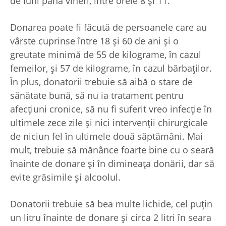
de luni până vineri, între orele 8 și 11.
Donarea poate fi făcută de persoanele care au
vârste cuprinse între 18 și 60 de ani și o
greutate minimă de 55 de kilograme, în cazul
femeilor, și 57 de kilograme, în cazul bărbaților.
În plus, donatorii trebuie să aibă o stare de
sănătate bună, să nu ia tratament pentru
afecțiuni cronice, să nu fi suferit vreo infecție în
ultimele zece zile și nici intervenții chirurgicale
de niciun fel în ultimele două săptămâni. Mai
mult, trebuie să mănânce foarte bine cu o seară
înainte de donare și în dimineața donării, dar să
evite grăsimile și alcoolul.
Donatorii trebuie să bea multe lichide, cel puțin
un litru înainte de donare și circa 2 litri în seara