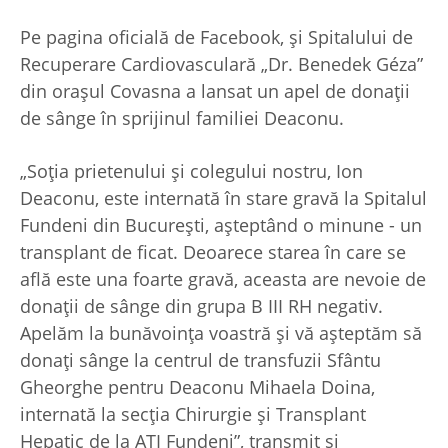
Pe pagina oficială de Facebook, și Spitalului de
Recuperare Cardiovasculară „Dr. Benedek Géza”
din orașul Covasna a lansat un apel de donații
de sânge în sprijinul familiei Deaconu.
„Soția prietenului și colegului nostru, Ion
Deaconu, este internată în stare gravă la Spitalul
Fundeni din București, așteptând o minune - un
transplant de ficat. Deoarece starea în care se
află este una foarte gravă, aceasta are nevoie de
donații de sânge din grupa B III RH negativ.
Apelăm la bunăvoința voastră și vă așteptăm să
donați sânge la centrul de transfuzii Sfântu
Gheorghe pentru Deaconu Mihaela Doina,
internată la secția Chirurgie și Transplant
Hepatic de la ATI Fundeni”, transmit și