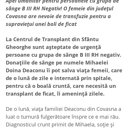
Apel umanitar pentru persoanele cu grupa de
sânge B III RH Negativ! O femeie din județul
Covasna are nevoie de transfuzie pentru a
supraviețui unei boli de ficat
La Centrul de Transplant din Sfântu
Gheorg
he sunt așteptate de urgență
persoane cu grupa de sânge B III RH negativ.
Donațiile
de
sânge pe numele Mihaelei
Doina Deaconu îi pot salva viața femeii, care
de o lună de zile e internată prin spitale,
pentru că o boală cruntă, care necesită un
transplant de ficat, îi amenință zilele.
De o lună, viața familiei Deaconu din Covasna a
luat o turnură fulgerătoare înspre ce e mai rău.
Diagnosticul crunt primit de Mihaela, soție și