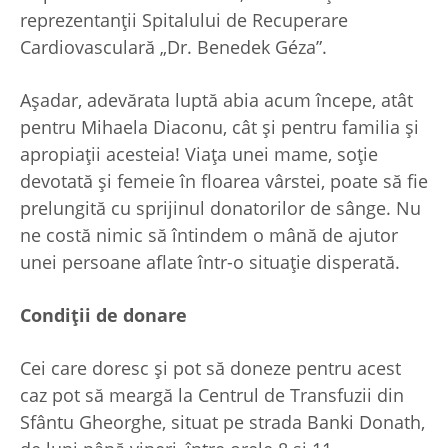
reprezentanții Spitalului de Recuperare
Cardiovasculară „Dr. Benedek Géza”.
Așadar, adevărata luptă abia acum începe, atât
pentru Mihaela Diaconu, cât și pentru familia și
apropiații acesteia! Viața unei mame, soție
devotată și femeie în floarea vârstei, poate să fie
prelungită cu sprijinul donatorilor de sânge. Nu
ne costă nimic să întindem o mână de ajutor
unei persoane aflate într-o situație disperată.
Condiții de donare
Cei care doresc și pot să doneze pentru acest
caz pot să meargă la Centrul de Transfuzii din
Sfântu Gheorghe, situat pe strada Banki Donath,