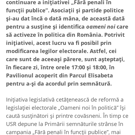
continuare a inițiativei „Fără penali în
funcții publice”. Asociații și partide politice
și-au dat încă o dată mâna, de această dată
pentru a susține și identifica
oameni noi
care
să activeze în politica din România. Potrivit
inițiativei, acest lucru va fi posibil prin
modificarea legilor electorale. Astfel, cei
care sunt de aceeași părere, sunt așteptați,
în fiecare zi, între orele 17:00 și 18:00, în
Pavilionul acoperit din Parcul Elisabeta
pentru a-și da acordul prin semnătură.
Inițiativa legislativă cetățenească de reformă a
legislației electorale „Oameni noi în politică” își
caută susținători și printre covăsneni. În timp ce
USR depune la Primării semnăturile strânse în
campania „Fără penali în funcții publice”, mai