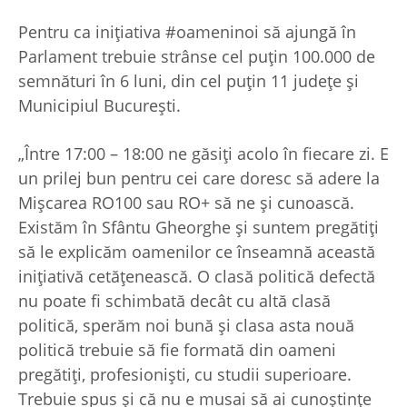
Pentru ca inițiativa #oameninoi să ajungă în
Parlament trebuie strânse cel puțin 100.000 de
semnături în 6 luni, din cel puțin 11 județe și
Municipiul București.
„Între 17:00 – 18:00 ne găsiți acolo în fiecare zi. E
un prilej bun pentru cei care doresc să adere la
Mișcarea RO100 sau RO+ să ne și cunoască.
Existăm în Sfântu Gheorghe și suntem pregătiți
să le explicăm oamenilor ce înseamnă această
inițiativă cetățenească. O clasă politică defectă
nu poate fi schimbată decât cu altă clasă
politică, sperăm noi bună și clasa asta nouă
politică trebuie să fie formată din oameni
pregătiți, profesioniști, cu studii superioare.
Trebuie spus și că nu e musai să ai cunoștințe