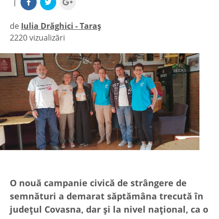
|
de
Iulia Drăghici - Taraș
2220 vizualizări
|
O nouă campanie civică de strângere de
semnături a demarat săptămâna trecută în
județul Covasna, dar și la nivel național, ca o