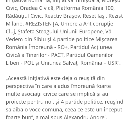
Civic, Oradea Civică, Platforma România 100,
Rădăuțiul Civic, Reactiv Brașov, Reset Iași, Rezist
Milano, #REZISTENȚA, Umbrela Anticorupție
Cluj, Ștafeta Steagului Uniunii Europene, Vă
Vedem din Sibiu și 4 partide politice Mișcarea
România Împreună - RO+, Partidul Acțiunea
Civică a Tinerilor - PACT, Partidul Oamenilor
Liberi - POL și Uniunea Salvați România – USR”.
„Această inițiativă este deja o reușită din
perspectiva în care a adus împreună foarte
multe asociații civice care se implică și au
proiecte pentru noi, și 4 partide politice, reușind
să aibă o voce comună, ceea ce este un început
foarte bun”, a mai spus Alexandru Andrei.