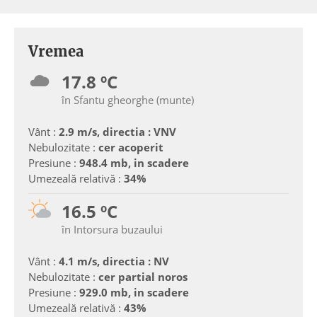
Vremea
17.8 ºC
în Sfantu gheorghe (munte)
Vânt :
2.9 m/s, directia : VNV
Nebulozitate :
cer acoperit
Presiune :
948.4 mb, in scadere
Umezeală relativă :
34%
16.5 ºC
în Intorsura buzaului
Vânt :
4.1 m/s, directia : NV
Nebulozitate :
cer partial noros
Presiune :
929.0 mb, in scadere
Umezeală relativă :
43%