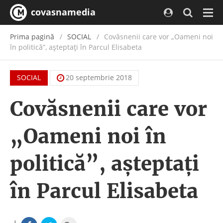
covasnamedia
Navi
Prima pagină
SOCIAL
Covăsnenii care vor „Oameni noi
în politică”, așteptați în Parcul Elisabeta
SOCIAL
20 septembrie 2018
Covăsnenii care vor
„Oameni noi în
politică”, așteptați
în Parcul Elisabeta