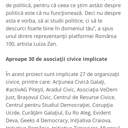
de politică, pentru că ceea ce știm astăzi despre
politică este că nu funcționează. Deci nu despre
asta e vorba, să ai studii politice, ci să te
descurci foarte bine în domeniul tău”, a spus
unul dintre reprezentanții platformei România
100, artista Luiza Zan.
Aproape 30 de asociații civice implicate
În acest proiect sunt implicate 27 de organizații
civice, printre care: Acțiunea Civică Galați,
#activAG Pitești, Aradul Civic, Asociația VeDem
Just, Brașovul Civic, Centrul de Resurse Civice,
Centrul pentru Studiul Democrației, Corupția
Ucide, Curățăm Galațiul, Eu Ro Aleg, Evident
Deva, Geeks 4 Democracy, Inițiativa Craiova,
Inițiativa România, Inițiativa Timișoara, Mureșul