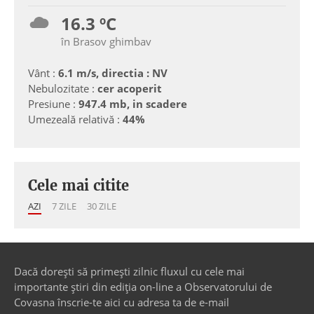
16.3 ºC
în Brasov ghimbav
Vânt :
6.1 m/s, directia : NV
Nebulozitate :
cer acoperit
Presiune :
947.4 mb, in scadere
Umezeală relativă :
44%
Cele mai citite
AZI
7 ZILE
30 ZILE
Dacă dorești să primești zilnic fluxul cu cele mai
importante știri din ediția on-line a Observatorului de
Covasna înscrie-te aici cu adresa ta de e-mail