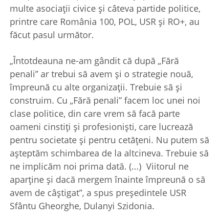
multe asociații civice și câteva partide politice,
printre care România 100, POL, USR și RO+, au
făcut pasul următor.
„Întotdeauna ne-am gândit că după „Fără
penali” ar trebui să avem și o strategie nouă,
împreună cu alte organizații. Trebuie să și
construim. Cu „Fără penali” facem loc unei noi
clase politice, din care vrem să facă parte
oameni cinstiți și profesioniști, care lucrează
pentru societate și pentru cetățeni. Nu putem să
așteptăm schimbarea de la altcineva. Trebuie să
ne implicăm noi prima dată. (...) Viitorul ne
aparține și dacă mergem înainte împreună o să
avem de câștigat”, a spus președintele USR
Sfântu Gheorghe, Dulanyi Szidonia.