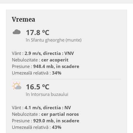
Vremea
17.8 ºC
în Sfantu gheorghe (munte)
Vânt :
2.9 m/s, directia : VNV
Nebulozitate :
cer acoperit
Presiune :
948.4 mb, in scadere
Umezeală relativă :
34%
16.5 ºC
în Intorsura buzaului
Vânt :
4.1 m/s, directia : NV
Nebulozitate :
cer partial noros
Presiune :
929.0 mb, in scadere
Umezeală relativă :
43%