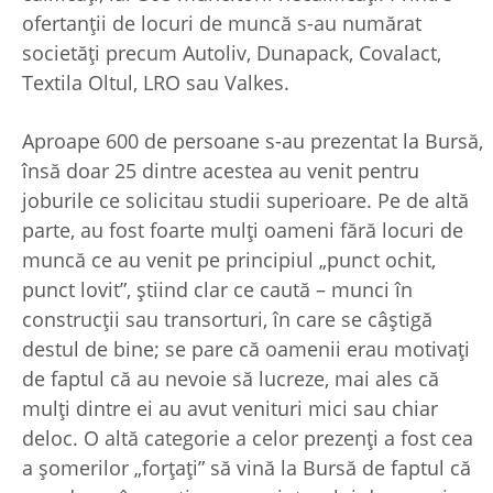
ofertanții de locuri de muncă s-au numărat
societăți precum Autoliv, Dunapack, Covalact,
Textila Oltul, LRO sau Valkes.
Aproape 600 de persoane s-au prezentat la Bursă,
însă doar 25 dintre acestea au venit pentru
joburile ce solicitau studii superioare. Pe de altă
parte, au fost foarte mulți oameni fără locuri de
muncă ce au venit pe principiul „punct ochit,
punct lovit”, știind clar ce caută – munci în
construcții sau transorturi, în care se câștigă
destul de bine; se pare că oamenii erau motivați
de faptul că au nevoie să lucreze, mai ales că
mulți dintre ei au avut venituri mici sau chiar
deloc. O altă categorie a celor prezenți a fost cea
a șomerilor „forțați” să vină la Bursă de faptul că