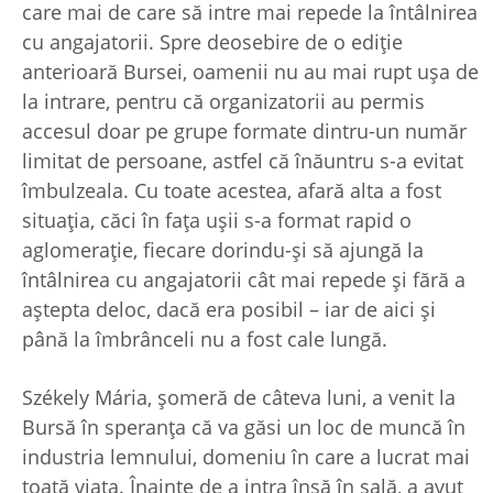
care mai de care să intre mai repede la întâlnirea
cu angajatorii. Spre deosebire de o ediție
anterioară Bursei, oamenii nu au mai rupt ușa de
la intrare, pentru că organizatorii au permis
accesul doar pe grupe formate dintru-un număr
limitat de persoane, astfel că înăuntru s-a evitat
îmbulzeala. Cu toate acestea, afară alta a fost
situația, căci în fața ușii s-a format rapid o
aglomeraţie, fiecare dorindu-și să ajungă la
întâlnirea cu angajatorii cât mai repede și fără a
aștepta deloc, dacă era posibil – iar de aici și
până la îmbrânceli nu a fost cale lungă.
Székely Mária, șomeră de câteva luni, a venit la
Bursă în speranța că va găsi un loc de muncă în
industria lemnului, domeniu în care a lucrat mai
toată viața. Înainte de a intra însă în sală, a avut