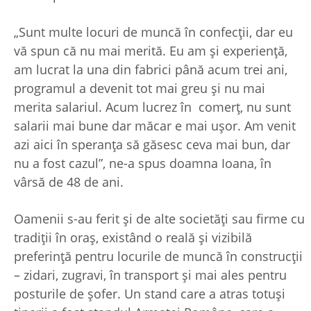
„Sunt multe locuri de muncă în confecții, dar eu
vă spun că nu mai merită. Eu am și experiență,
am lucrat la una din fabrici până acum trei ani,
programul a devenit tot mai greu și nu mai
merita salariul. Acum lucrez în comerț, nu sunt
salarii mai bune dar măcar e mai ușor. Am venit
azi aici în speranța să găsesc ceva mai bun, dar
nu a fost cazul”, ne-a spus doamna Ioana, în
vârsă de 48 de ani.
Oamenii s-au ferit și de alte societăți sau firme cu
tradiții în oraș, existând o reală și vizibilă
preferință pentru locurile de muncă în construcții
– zidari, zugravi, în transport și mai ales pentru
posturile de șofer. Un stand care a atras totuși