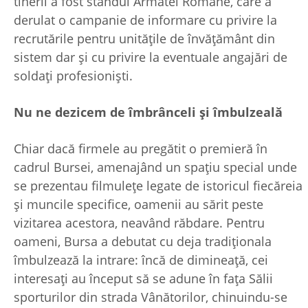
tinerii a fost standul Armatei Române, care a
derulat o campanie de informare cu privire la
recrutările pentru unitățile de învățământ din
sistem dar și cu privire la eventuale angajări de
soldați profesioniști.
Nu ne dezicem de îmbrânceli și îmbulzeală
Chiar dacă firmele au pregătit o premieră în
cadrul Bursei, amenajând un spațiu special unde
se prezentau filmulețe legate de istoricul fiecăreia
și muncile specifice, oamenii au sărit peste
vizitarea acestora, neavând răbdare. Pentru
oameni, Bursa a debutat cu deja tradiționala
îmbulzează la intrare: încă de dimineață, cei
interesați au început să se adune în fața Sălii
sporturilor din strada Vânătorilor, chinuindu-se