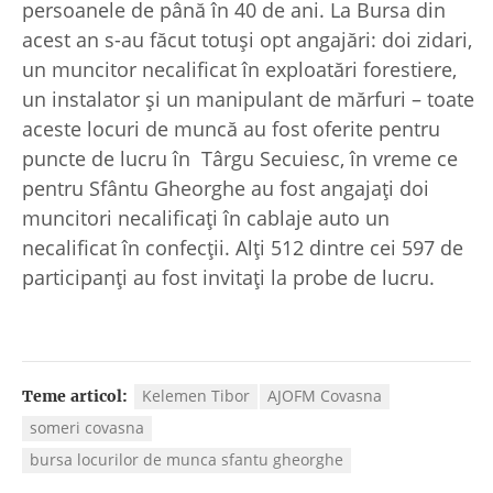
persoanele de până în 40 de ani. La Bursa din
acest an s-au făcut totuși opt angajări: doi zidari,
un muncitor necalificat în exploatări forestiere,
un instalator și un manipulant de mărfuri – toate
aceste locuri de muncă au fost oferite pentru
puncte de lucru în Târgu Secuiesc, în vreme ce
pentru Sfântu Gheorghe au fost angajați doi
muncitori necalificați în cablaje auto un
necalificat în confecții. Alți 512 dintre cei 597 de
participanți au fost invitați la probe de lucru.
Kelemen Tibor
AJOFM Covasna
Teme articol:
someri covasna
bursa locurilor de munca sfantu gheorghe