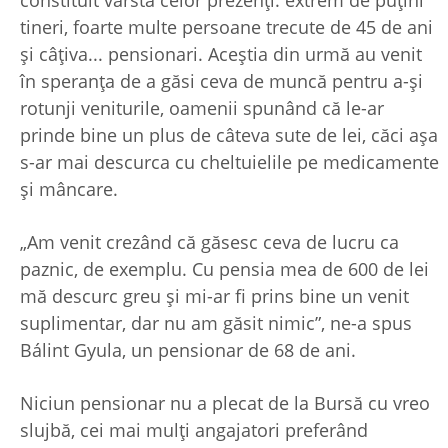
tineri, foarte multe persoane trecute de 45 de ani
și câțiva... pensionari. Aceștia din urmă au venit
în speranța de a găsi ceva de muncă pentru a-și
rotunji veniturile, oamenii spunând că le-ar
prinde bine un plus de câteva sute de lei, căci așa
s-ar mai descurca cu cheltuielile pe medicamente
și mâncare.
„Am venit crezând că găsesc ceva de lucru ca
paznic, de exemplu. Cu pensia mea de 600 de lei
mă descurc greu și mi-ar fi prins bine un venit
suplimentar, dar nu am găsit nimic”, ne-a spus
Bálint Gyula, un pensionar de 68 de ani.
Niciun pensionar nu a plecat de la Bursă cu vreo
slujbă, cei mai mulți angajatori preferând