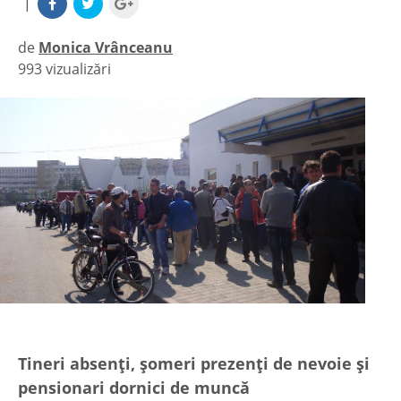
|
de
Monica Vrânceanu
993 vizualizări
|
Tineri absenți, șomeri prezenți de nevoie și
pensionari dornici de muncă