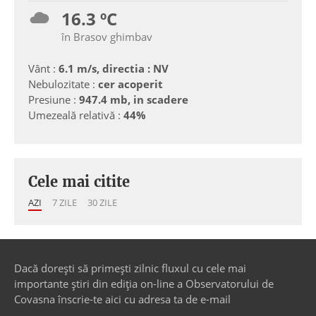
16.3 ºC
în Brasov ghimbav
Vânt :
6.1 m/s, directia : NV
Nebulozitate :
cer acoperit
Presiune :
947.4 mb, in scadere
Umezeală relativă :
44%
Cele mai citite
AZI
7 ZILE
30 ZILE
Dacă dorești să primești zilnic fluxul cu cele mai
importante știri din ediția on-line a Observatorului de
Covasna înscrie-te aici cu adresa ta de e-mail