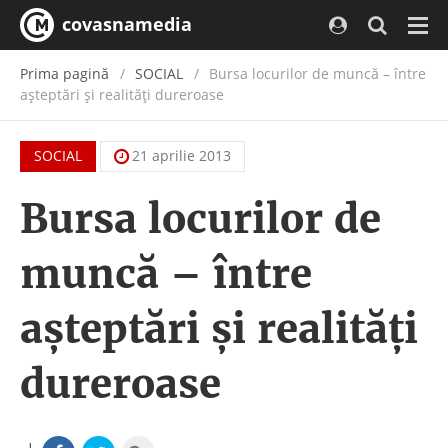
covasnamedia
Navi
Prima pagină
SOCIAL
Bursa locurilor de muncă – între
așteptări și realități dureroase
SOCIAL
21 aprilie 2013
Bursa locurilor de
muncă – între
așteptări și realități
dureroase