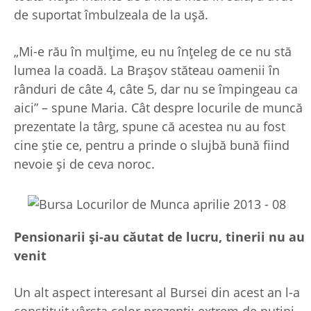
de suportat îmbulzeala de la ușă.
„Mi-e rău în mulțime, eu nu înțeleg de ce nu stă
lumea la coadă. La Brașov stăteau oamenii în
rânduri de câte 4, câte 5, dar nu se împingeau ca
aici” – spune Maria. Cât despre locurile de muncă
prezentate la târg, spune că acestea nu au fost
cine știe ce, pentru a prinde o slujbă bună fiind
nevoie și de ceva noroc.
Pensionarii și-au căutat de lucru, tinerii nu au
venit
Un alt aspect interesant al Bursei din acest an l-a
constituit vârsta celor prezenți: extrem de puțini