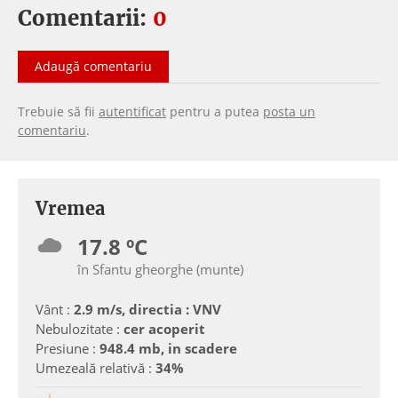
Comentarii:
0
Adaugă comentariu
Trebuie să fii
autentificat
pentru a putea
posta un
comentariu
.
Vremea
17.8 ºC
în Sfantu gheorghe (munte)
Vânt :
2.9 m/s, directia : VNV
Nebulozitate :
cer acoperit
Presiune :
948.4 mb, in scadere
Umezeală relativă :
34%