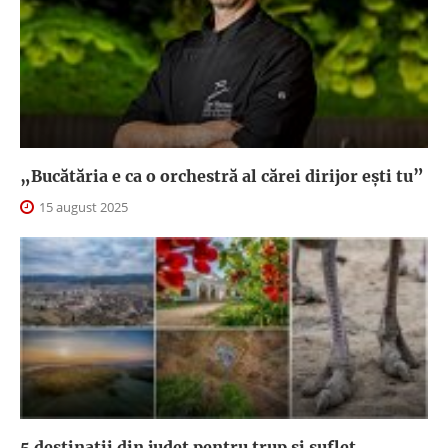
„Bucătăria e ca o orchestră al cărei dirijor ești tu”
15 august 2025
5 destinații din județ pentru trup și suflet