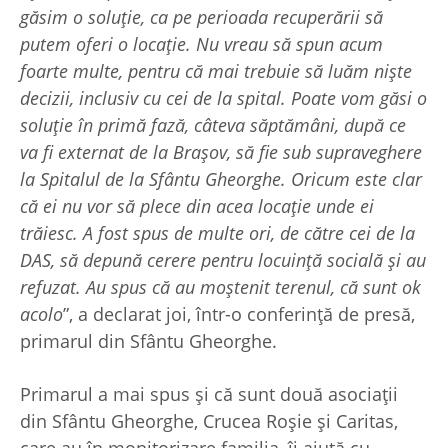
găsim o soluție, ca pe perioada recuperării să
putem oferi o locație. Nu vreau să spun acum
foarte multe, pentru că mai trebuie să luăm niște
decizii, inclusiv cu cei de la spital. Poate vom găsi o
soluție în primă fază, câteva săptămâni, după ce
va fi externat de la Brașov, să fie sub supraveghere
la Spitalul de la Sfântu Gheorghe. Oricum este clar
că ei nu vor să plece din acea locație unde ei
trăiesc. A fost spus de multe ori, de către cei de la
DAS, să depună cerere pentru locuință socială și au
refuzat. Au spus că au moștenit terenul, că sunt ok
acolo
”, a declarat joi, într-o conferință de presă,
primarul din Sfântu Gheorghe.
Primarul a mai spus și că sunt două asociații
din Sfântu Gheorghe, Crucea Roșie și Caritas,