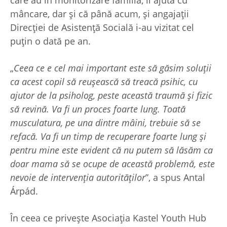
care au în monitorizare familia, îi ajută cu
mâncare, dar și că până acum, și angajații
Direcției de Asistență Socială i-au vizitat cel
puțin o dată pe an.
„
Ceea ce e cel mai important este să găsim soluții
ca acest copil să reușească să treacă psihic, cu
ajutor de la psiholog, peste această traumă și fizic
să revină. Va fi un proces foarte lung. Toată
musculatura, pe una dintre mâini, trebuie să se
refacă. Va fi un timp de recuperare foarte lung și
pentru mine este evident că nu putem să lăsăm ca
doar mama să se ocupe de această problemă, este
nevoie de intervenția autorităților
”, a spus Antal
Árpád.
În ceea ce privește Asociația Kastel Youth Hub