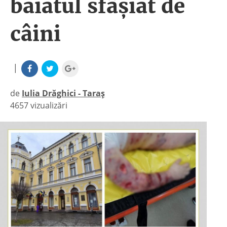
băiatul sfâșiat de
câini
|
de
Iulia Drăghici - Taraș
4657 vizualizări
|