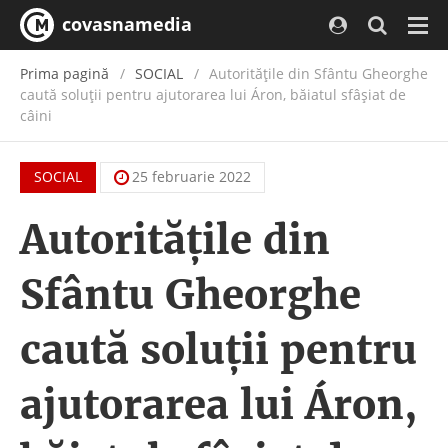
covasnamedia
Navi
Prima pagină
SOCIAL
Autoritățile din Sfântu Gheorghe
caută soluții pentru ajutorarea lui Áron, băiatul sfâșiat de
câini
SOCIAL
25 februarie 2022
Autoritățile din
Sfântu Gheorghe
caută soluții pentru
ajutorarea lui Áron,