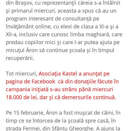
din Brașov, cu reprezentanții căreia s-a întâlnit
și primarul miercuri, aceasta a spus că au un
program interesant de consultanță pe
învățământ online, cu elevi de clasa a XI-a și a
XII-a, inclusiv care cunosc limba maghiară, care
predau copiilor mici și care l-ar putea ajuta pe
micuțul Áron să continue școala și în timpul
recuperării.
Tot miercuri,
Asociația Kastel a anunțat pe
pagina de Facebook că din donațiile făcute în
campania inițiată s-au strâns până miercuri
18.000 de lei, dar și că demersurile continuă.
Pe 15 februarie, Áron a fost mușcat de câini, în
timp ce se întorcea de la școală spre casă, în
strada Fermei, din Sfântu Gheorghe. A ajuns la