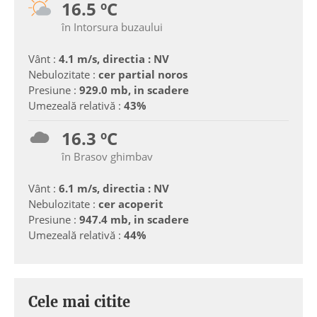
16.5 ºC
în Intorsura buzaului
Vânt :
4.1 m/s, directia : NV
Nebulozitate :
cer partial noros
Presiune :
929.0 mb, in scadere
Umezeală relativă :
43%
16.3 ºC
în Brasov ghimbav
Vânt :
6.1 m/s, directia : NV
Nebulozitate :
cer acoperit
Presiune :
947.4 mb, in scadere
Umezeală relativă :
44%
Cele mai citite