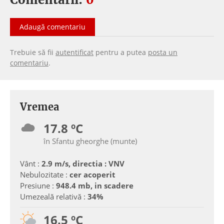
Adaugă comentariu
Trebuie să fii
autentificat
pentru a putea
posta un
comentariu
.
Vremea
17.8 ºC
în Sfantu gheorghe (munte)
Vânt :
2.9 m/s, directia : VNV
Nebulozitate :
cer acoperit
Presiune :
948.4 mb, in scadere
Umezeală relativă :
34%
16.5 ºC