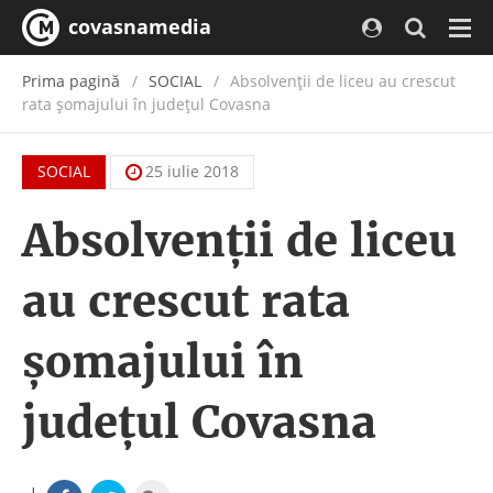
covasnamedia
Navi
Prima pagină
SOCIAL
Absolvenții de liceu au crescut
rata șomajului în județul Covasna
SOCIAL
25 iulie 2018
Absolvenții de liceu
au crescut rata
șomajului în
județul Covasna