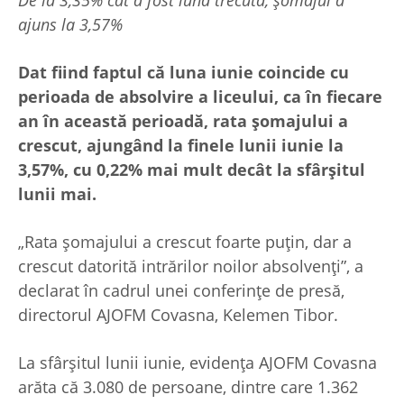
ajuns la 3,57%
Dat fiind faptul că luna iunie coincide cu
perioada de absolvire a liceului, ca în fiecare
an în această perioadă, rata șomajului a
crescut, ajungând la finele lunii iunie la
3,57%, cu 0,22% mai mult decât la sfârșitul
lunii mai.
„Rata șomajului a crescut foarte puțin, dar a
crescut datorită intrărilor noilor absolvenți”, a
declarat în cadrul unei conferințe de presă,
directorul AJOFM Covasna, Kelemen Tibor.
La sfârșitul lunii iunie, evidența AJOFM Covasna
arăta că 3.080 de persoane, dintre care 1.362