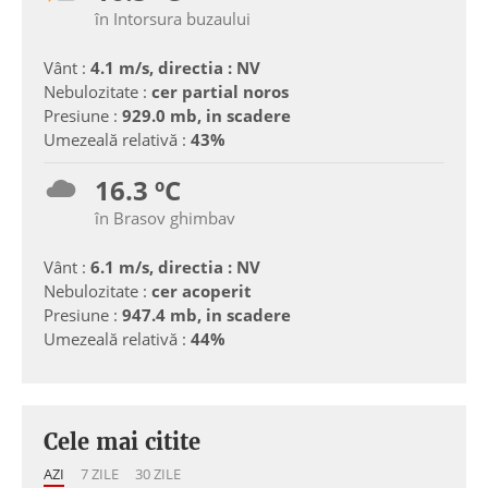
în Intorsura buzaului
Vânt :
4.1 m/s, directia : NV
Nebulozitate :
cer partial noros
Presiune :
929.0 mb, in scadere
Umezeală relativă :
43%
16.3 ºC
în Brasov ghimbav
Vânt :
6.1 m/s, directia : NV
Nebulozitate :
cer acoperit
Presiune :
947.4 mb, in scadere
Umezeală relativă :
44%
Cele mai citite
AZI
7 ZILE
30 ZILE