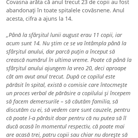
Covasna arăta că anul trecut 23 de copii au fost
abandonați în toate spitalele covăsnene. Anul
acesta, cifra a ajuns la 14.
„Până la sfârșitul lunii august erau 11 copii, iar
acum sunt 14. Nu știm ce se va întâmpla până la
sfârșitul anului, dar parcă puțin a început să
crească numărul în ultima vreme. Poate că până la
sfârșitul anului ajungem la vreo 20, deci aproape
cât am avut anul trecut. După ce copilul este
părăsit în spital, există o comisie care întocmește
un proces verbal de părăsire a copilului și începem
să facem demersurile – să căutăm familia, să
discutăm cu ei, să vedem care sunt cauzele, pentru
că poate l-a părăsit doar pentru că nu putea să îl
ducă acasă în momentul respectiv, că poate mai
are acasă trei, patru copii sau chiar nu dorește să