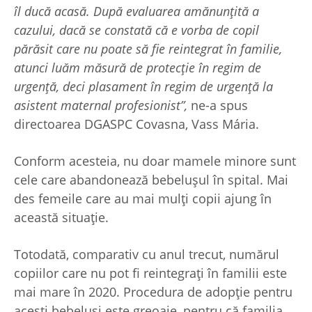
îl ducă acasă. După evaluarea amănunțită a
cazului, dacă se constată că e vorba de copil
părăsit care nu poate să fie reintegrat în familie,
atunci luăm măsură de protecție în regim de
urgență, deci plasament în regim de urgență la
asistent maternal profesionist”,
ne-a spus
directoarea DGASPC Covasna, Vass Mária.
Conform acesteia, nu doar mamele minore sunt
cele care abandonează bebelușul în spital. Mai
des femeile care au mai mulți copii ajung în
această situație.
Totodată, comparativ cu anul trecut, numărul
copiilor care nu pot fi reintegrați în familii este
mai mare în 2020. Procedura de adopție pentru
acești bebeluși este greoaie, pentru că familia