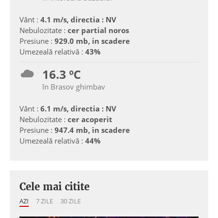
Vânt :
4.1 m/s, directia : NV
Nebulozitate :
cer partial noros
Presiune :
929.0 mb, in scadere
Umezeală relativă :
43%
16.3 ºC
în Brasov ghimbav
Vânt :
6.1 m/s, directia : NV
Nebulozitate :
cer acoperit
Presiune :
947.4 mb, in scadere
Umezeală relativă :
44%
Cele mai citite
AZI
7 ZILE
30 ZILE