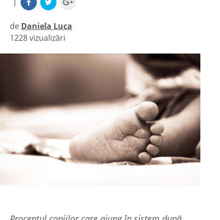
|
de
Daniela Luca
1228 vizualizări
|
Procentul copiilor care ajung în sistem după