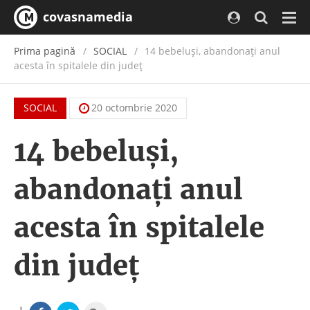
covasnamedia
Navi
Prima pagină
SOCIAL
14 bebeluși, abandonați anul
acesta în spitalele din județ
SOCIAL
20 octombrie 2020
14 bebeluși,
abandonați anul
acesta în spitalele
din județ