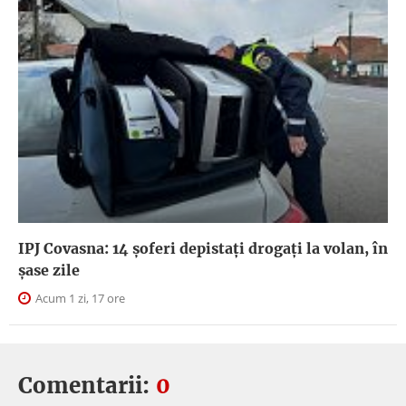
IPJ Covasna: 14 șoferi depistați drogați la volan, în
șase zile
Acum 1 zi, 17 ore
Comentarii:
0