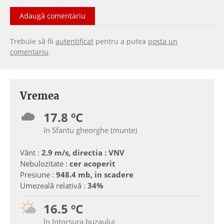
Adaugă comentariu
Trebuie să fii
autentificat
pentru a putea
posta un
comentariu
.
Vremea
17.8 ºC
în Sfantu gheorghe (munte)
Vânt :
2.9 m/s, directia : VNV
Nebulozitate :
cer acoperit
Presiune :
948.4 mb, in scadere
Umezeală relativă :
34%
16.5 ºC
în Intorsura buzaului