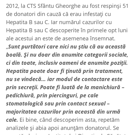
2012, la CTS Sfântu Gheorghe au fost respinși 51
de donatori din cauză că erau infestați cu
Hepatita B sau C. Iar numărul cazurilor cu
Hepatita B sau C descoperite în primele opt luni
ale acestui an este de asemenea însemnat.
„
Sunt purtători care nici nu știu că au această
boală. Și nu doar din anumite categorii sociale,
ci din toate, inclusiv oameni de anumite poziții.
Hepatita poate doar fi ținută prin tratament,
nu se vindecă… iar modul de contactare este
prin secreții. Poate fi luată de la manichiură –
pedichiură, prin piercinguri, pe cale
stomatologică sau prin contact sexual –
majoritatea cazurilor prin această din urmă
cale.
Ei bine, când descoperim asta, repetăm
analizele și abia apoi anunțăm donatorul. Se