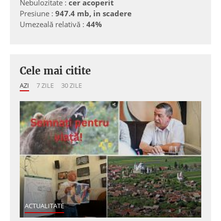
Nebulozitate :
cer acoperit
Presiune :
947.4 mb, in scadere
Umezeală relativă :
44%
Cele mai citite
AZI
7 ZILE
30 ZILE
ACTUALITATE