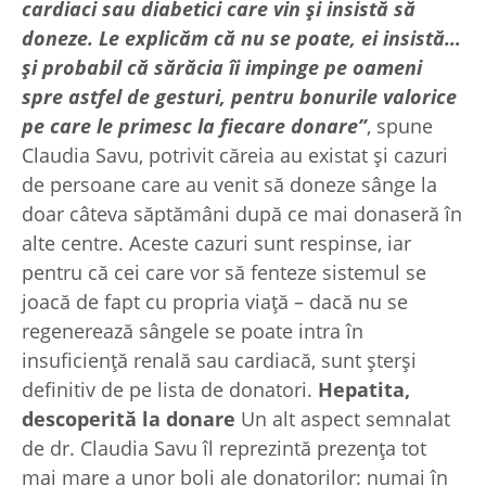
cardiaci sau diabetici care vin și insistă să
doneze. Le explicăm că nu se poate, ei insistă…
și probabil că sărăcia îi impinge pe oameni
spre astfel de gesturi, pentru bonurile valorice
pe care le primesc la fiecare donare”
, spune
Claudia Savu, potrivit căreia au existat și cazuri
de persoane care au venit să doneze sânge la
doar câteva săptămâni după ce mai donaseră în
alte centre. Aceste cazuri sunt respinse, iar
pentru că cei care vor să fenteze sistemul se
joacă de fapt cu propria viață – dacă nu se
regenerează sângele se poate intra în
insuficiență renală sau cardiacă, sunt șterși
definitiv de pe lista de donatori.
Hepatita,
descoperită la donare
Un alt aspect semnalat
de dr. Claudia Savu îl reprezintă prezența tot
mai mare a unor boli ale donatorilor: numai în