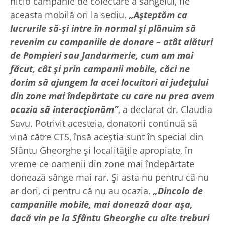
nicio campanie de colectare a sângelui, fie
aceasta mobilă ori la sediu.
„
Așteptăm ca
lucrurile să-și intre în normal și plănuim să
revenim cu campaniile de donare – atât alături
de Pompieri sau Jandarmerie, cum am mai
făcut, cât și prin campanii mobile, căci ne
dorim să ajungem la acei locuitori ai județului
din zone mai îndepărtate cu care nu prea avem
ocazia să interacționăm”
, a declarat dr. Claudia
Savu. Potrivit acesteia, donatorii continuă să
vină către CTS, însă aceștia sunt în special din
Sfântu Gheorghe și localitățile apropiate, în
vreme ce oamenii din zone mai îndepărtate
donează sânge mai rar. Și asta nu pentru că nu
ar dori, ci pentru că nu au ocazia.
„
Dincolo de
campaniile mobile, mai donează doar așa,
dacă vin pe la Sfântu Gheorghe cu alte treburi