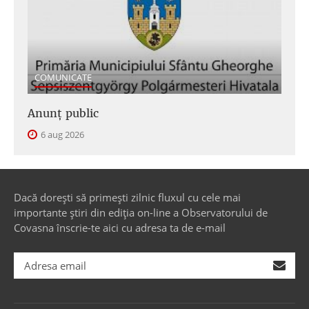
COMUNICATE
Anunţ public
6 aug 2026
Dacă dorești să primești zilnic fluxul cu cele mai
importante știri din ediția on-line a Observatorului de
Covasna înscrie-te aici cu adresa ta de e-mail