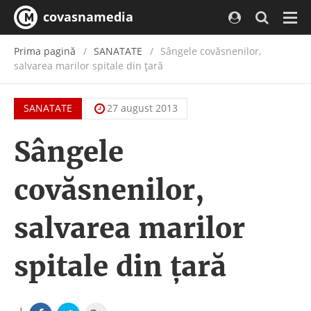
covasnamedia
Navi
Prima pagină
SANATATE
Sângele covăsnenilor,
salvarea marilor spitale din țară
SANATATE
27 august 2013
Sângele
covăsnenilor,
salvarea marilor
spitale din țară