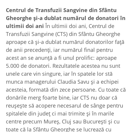
Centrul de Transfuzii Sangvine din Sfântu
Gheorghe și-a dublat numărul de donatori în
ultimii doi ani
În ultimii doi ani, Centrul de
Transfuzii Sangvine (CTS) din Sfântu Gheorghe
aproape că și-a dublat numărul donatorilor față
de anii precedenți, iar numărul final pentru
acest an se anunță a fi unul prolific: aproape
5.000 de donatori. Rezultatele acestea nu sunt
unele care vin singure, iar în spatele lor stă
munca managerului Claudia Savu și a echipei
acesteia, formată din zece persoane. Cu toate că
donările merg foarte bine, iar CTS nu doar că
reușește să acopere necesarul de sânge pentru
spitalele din județ ci mai trimite și în marile
centre precum Mureș, Cluj sau București și cu
toate că la Sfântu Gheorghe se lucrează cu