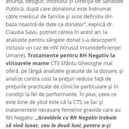
anunță, desigur, Institutul și Direcția de Sănătate
Publică, după care donatorul este îndrumat
către medicul de familie și scos definitiv din
baza noastră de date ca donator”, explică dr.
Claudia Savu, potrivit căreia în acest an, la
analizele pentru sângele donat s-a descoperit
inclusiv un caz de HIV (Virusul Imunodeficienței
Umane).
Tratamente pentru RH Negativ la
viitoarele mame
CTS Sfântu Gheorghe mai
oferă, pe lângă analizele gratuite de la donare, și
analize contra cost la prețuri reduse față de
prețurile practicate de clinicile particulare și în
condiții la fel de performante. În plus, ceea ce
este bine de știut este că la CTS se fac și
tratamentele necesare femeilor gravide care au
RH Negativ.
„
Gravidele cu RH Negativ trebuie
să vină lunar, sau la două luni, pentru a-și