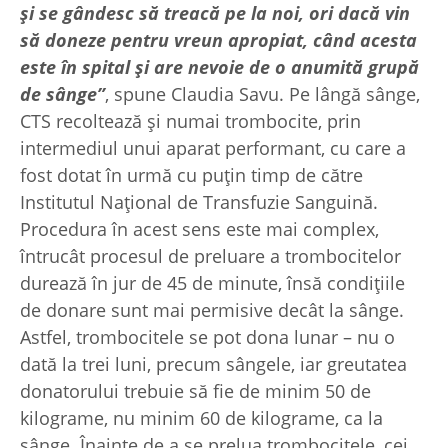
și se gândesc să treacă pe la noi, ori dacă vin
să doneze pentru vreun apropiat, când acesta
este în spital și are nevoie de o anumită grupă
de sânge”
, spune Claudia Savu. Pe lângă sânge,
CTS recoltează și numai trombocite, prin
intermediul unui aparat performant, cu care a
fost dotat în urmă cu puțin timp de către
Institutul Național de Transfuzie Sanguină.
Procedura în acest sens este mai complex,
întrucât procesul de preluare a trombocitelor
durează în jur de 45 de minute, însă condițiile
de donare sunt mai permisive decât la sânge.
Astfel, trombocitele se pot dona lunar – nu o
dată la trei luni, precum sângele, iar greutatea
donatorului trebuie să fie de minim 50 de
kilograme, nu minim 60 de kilograme, ca la
sânge. Înainte de a se prelua trombocitele, cei