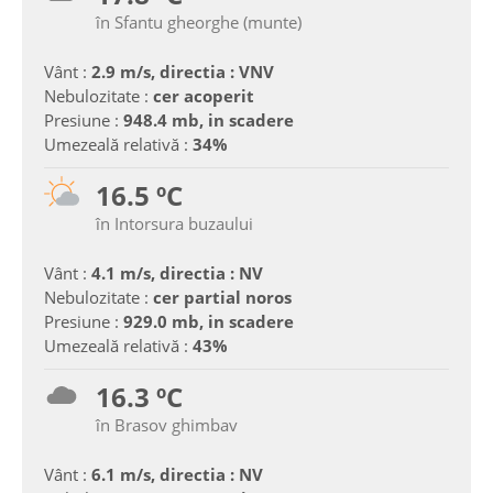
în Sfantu gheorghe (munte)
Vânt :
2.9 m/s, directia : VNV
Nebulozitate :
cer acoperit
Presiune :
948.4 mb, in scadere
Umezeală relativă :
34%
16.5 ºC
în Intorsura buzaului
Vânt :
4.1 m/s, directia : NV
Nebulozitate :
cer partial noros
Presiune :
929.0 mb, in scadere
Umezeală relativă :
43%
16.3 ºC
în Brasov ghimbav
Vânt :
6.1 m/s, directia : NV