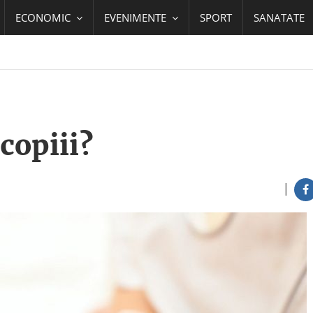
ECONOMIC
EVENIMENTE
SPORT
SANATATE
copiii?
|