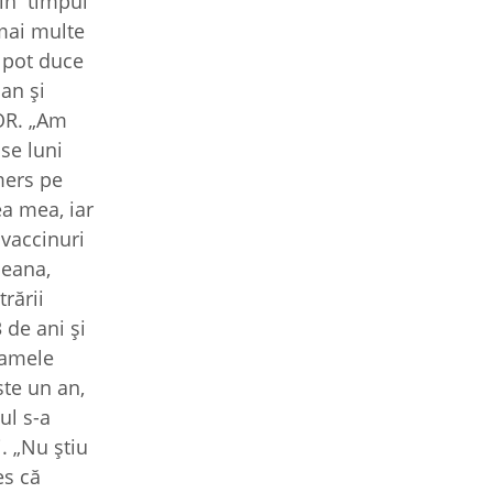
din timpul
 mai multe
i pot duce
 an și
ROR. „Am
se luni
mers pe
ea mea, iar
 vaccinuri
leana,
rării
 de ani și
mamele
ste un an,
ul s-a
. „Nu știu
es că