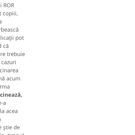
ui ROR
 copiii,
a
orbească
icații pot
d că
are trebuie
 cazuri
ccinarea
ână acum
urma
ccinează,
e-a
 la acea
a
 știe de