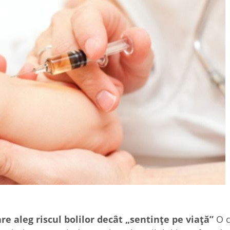
re aleg riscul bolilor decât „
sentințe pe viață”
O c