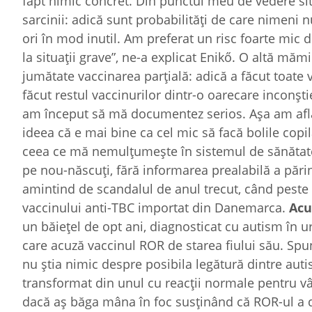
fapt nimic concret. Din punctul meu de vedere si
sarcinii: adică sunt probabilități de care nimeni n
ori în mod inutil. Am preferat un risc foarte mic 
la situații grave”, ne-a explicat Enikő. O altă măm
jumătate vaccinarea parțială: adică a făcut toat
făcut restul vaccinurilor dintr-o oarecare inconști
am început să mă documentez serios. Așa am afla
ideea că e mai bine ca cel mic să facă bolile copil
ceea ce mă nemulțumește în sistemul de sănătate 
pe nou-născuți, fără informarea prealabilă a părin
amintind de scandalul de anul trecut, când peste
vaccinului anti-TBC importat din Danemarca.
Acu
un băiețel de opt ani, diagnosticat cu autism în 
care acuză vaccinul ROR de starea fiului său. Spu
nu știa nimic despre posibila legătură dintre autis
transformat din unul cu reacții normale pentru vârs
dacă aș băga mâna în foc susținând că ROR-ul a de