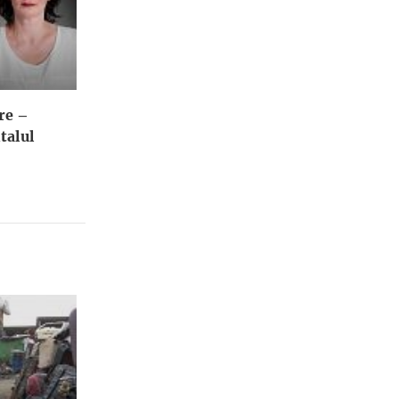
re –
talul