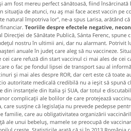
i am fost mereu perfect sănătoasă, fiind însărcinată l
i în situația de atunci, nu aș mai face acest vaccin pe c
te natural împotriva lor”, ne-a spus Larisa, arătând că
 financiar.
Teoriile despre efectele negative, neco
 Direcției de Sănătate Publică, Sánta Ferenc, spune 
udețul nostru în ultimii ani, dar nu alarmant. Potrivit l
așteri anuale în județ care aleg să nu vaccineze. Situ
 cei care refuză din start vaccinul ci mai ales de cei c
care o fac pe fondul lipsei de transport sau al informă
nuri și mai ales despre ROR, dar cert este că toate a
io autoritate medicală credibilă nu a ieșit să spună cl
 din instanțele din Italia și SUA, dar totul e discutabil
nor complicații ale bolilor de care protejează vaccinur
nta, care susține că legislația nu prevede pedepse pentr
familie, care au obligativitatea organizării vaccinăril
ață ale unui bebeluș, mamele se preocupă de vaccinar
ilul crește. Statisticile arată că şi în 2013 România 