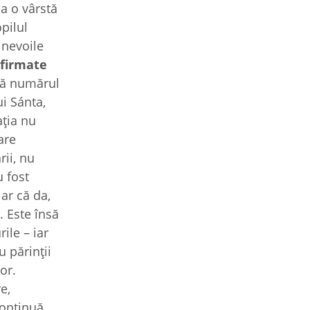
a o vârstă
opilul
 nevoile
nfirmate
că numărul
ui Sánta,
ația nu
are
rii, nu
u fost
ar că da,
. Este însă
ile – iar
u părinții
or.
e,
continuă