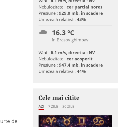
Vânt :
4.1 m/s, directia : NV
Nebulozitate :
cer partial noros
Presiune :
929.0 mb, in scadere
Umezeală relativă :
43%
16.3 ºC
în Brasov ghimbav
Vânt :
6.1 m/s, directia : NV
Nebulozitate :
cer acoperit
Presiune :
947.4 mb, in scadere
Umezeală relativă :
44%
Cele mai citite
AZI
7 ZILE
30 ZILE
urte de