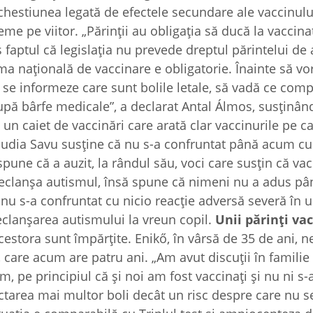
ar chestiunea legată de efectele secundare ale vaccinul
e pe viitor. „Părinții au obligația să ducă la vaccinat
 faptul că legislația nu prevede dreptul părintelui de 
ma națională de vaccinare e obligatorie. Înainte să v
 se informeze care sunt bolile letale, să vadă ce compl
upă bârfe medicale”, a declarat Antal Álmos, susținân
un caiet de vaccinări care arată clar vaccinurile pe c
audia Savu susține că nu s-a confruntat până acum cu
pune că a auzit, la rândul său, voci care susțin că va
 declanșa autismul, însă spune că nimeni nu a adus p
 nu s-a confruntat cu nicio reacție adversă severă în 
declanșarea autismului la vreun copil.
Unii părinți va
acestora sunt împărțite. Enikő, în vârsă de 35 de ani, n
a, care acum are patru ani. „Am avut discuții în familie
, pe principiul că și noi am fost vaccinați și nu ni s-
tarea mai multor boli decât un risc despre care nu se