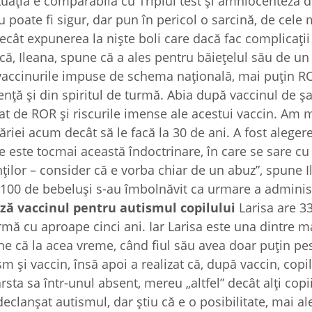
tuația e comparabilă cu Triplul test și amniocenteza 
u poate fi sigur, dar pun în pericol o sarcină, de cele
decât expunerea la niște boli care dacă fac complicați
ică, Ileana, spune că a ales pentru băiețelul său de un
e vaccinurile impuse de schema națională, mai puțin 
ență și din spiritul de turmă. Abia după vaccinul de șa
t de ROR și riscurile imense ale acestui vaccin. Am 
ăriei acum decât să le facă la 30 de ani. A fost aleger
este tocmai această îndoctrinare, în care se sare cu
ților – consider că e vorba chiar de un abuz”, spune I
 100 de bebeluși s-au îmbolnăvit ca urmare a administ
ză vaccinul pentru autismul copilului
Larisa are 33
urmă cu aproape cinci ani. Iar Larisa este una dintre 
ne că la acea vreme, când fiul său avea doar puțin pe
m și vaccin, însă apoi a realizat că, după vaccin, copil
ta sa într-unul absent, mereu „altfel” decât alți copii
clanșat autismul, dar știu că e o posibilitate, mai al