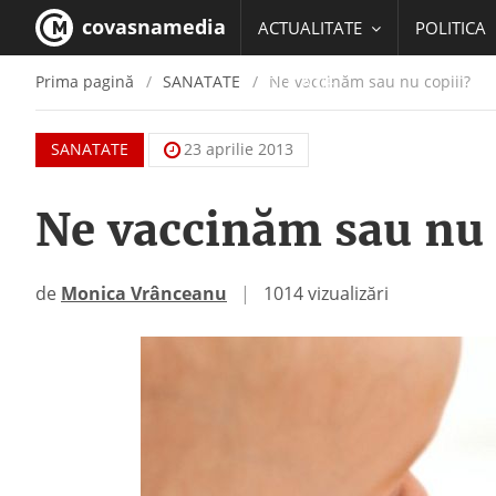
covasnamedia
ACTUALITATE
POLITICA
Prima pagină
SANATATE
Ne vaccinăm sau nu copiii?
EDUCATIE
SANATATE
23 aprilie 2013
Ne vaccinăm sau nu 
de
Monica Vrânceanu
|
1014 vizualizări