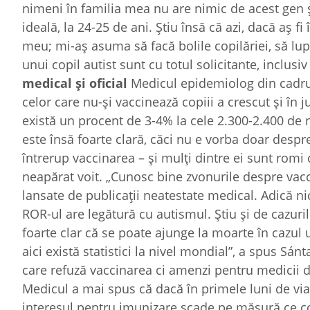
nimeni în familia mea nu are nimic de acest gen ș
ideală, la 24-25 de ani. Știu însă că azi, dacă aș f
meu; mi-aș asuma să facă bolile copilăriei, să lup
unui copil autist sunt cu totul solicitante, inclusiv
medical și oficial
Medicul epidemiolog din cadrul
celor care nu-și vaccinează copiii a crescut și în j
există un procent de 3-4% la cele 2.300-2.400 de n
este însă foarte clară, căci nu e vorba doar despre
întrerup vaccinarea – și mulți dintre ei sunt romi 
neapărat voit. „Cunosc bine zvonurile despre vacci
lansate de publicații neatestate medical. Adică nic
ROR-ul are legătură cu autismul. Știu și de cazurile
foarte clar că se poate ajunge la moarte în cazul u
aici există statistici la nivel mondial”, a spus Sá
care refuză vaccinarea ci amenzi pentru medicii de 
Medicul a mai spus că dacă în primele luni de vi
interesul pentru imunizare scade pe măsură ce cop