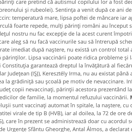
 părinți care pretind că autismul copilului lor a fost d
reonului și rubeolei). Sentința a venit după ce ani de 
ccin: temperatură mare, lipsa poftei de mâncare iar a
rculă foarte repede, mulți părinți români au început 
județul nostru nu fac excepție de la acest curent împotr
 care aleg să nu facă vaccinurile sau să întrerupă sch
trate imediat după naștere, nu există un control total
ărinților. Lipsa vaccinării poate ridica probleme și l
i Constituția garantează dreptul la învățătură al fiecăr
lar Județean (IȘJ), Keresztély Irma, nu au existat până
rea la grădiniță sau școală pe motiv de nevaccinare. In
județ copii nevaccinați, părinții acestora prezentând la
edicilor de familie, la momentul refuzului vaccinării.
lușii sunt vaccinați automat în spitale, la naștere, cu
tei virale de tip B (HVB), iar al doilea, la 72 de ore d
), care în prezent se administrează doar cu acordul sc
 de Urgențe Sfântu Gheorghe, Antal Álmos, a declarat 