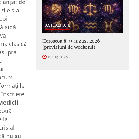
eclanșat de
zile s-a
poi
ACTUALITATE
să aibă
iva
Horoscop 8-9 august 2026
ema clasică
(previziuni de weekend)
 asupra
8 aug 2026
a
ui
 acum
formațiile
 înscriere
Medicii
 două
e la
ris al
că nu au