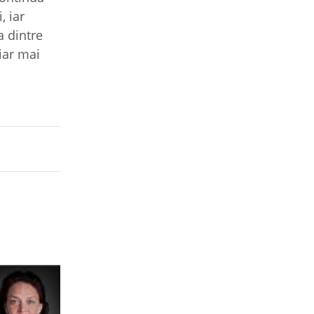
, iar
a dintre
iar mai