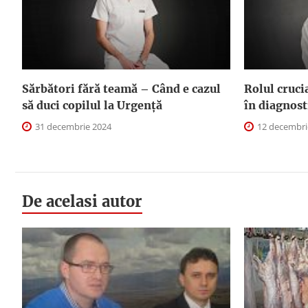
Sărbători fără teamă – Când e cazul
Rolul cruci
să duci copilul la Urgență
în diagnost
31 decembrie 2024
12 decembri
De acelasi autor