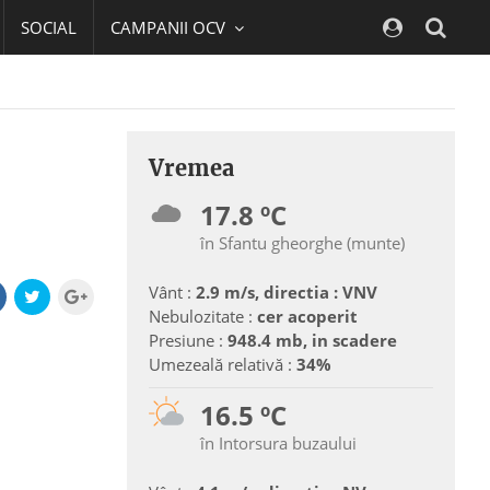
SOCIAL
CAMPANII OCV
Navig
Vremea
17.8 ºC
în Sfantu gheorghe (munte)
Vânt :
2.9 m/s, directia : VNV
Nebulozitate :
cer acoperit
Presiune :
948.4 mb, in scadere
Umezeală relativă :
34%
16.5 ºC
în Intorsura buzaului