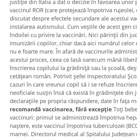
justiție din Italia a dat o decizie în favoarea unor
vaccinul ROR (care protejează împotriva rujeolei, o
discutat despre efectele secundare ale acestui va
instalarea autismului. Cum veștile de acest gen ci
îndoilei cu privire la vaccinări. Nici părinții din 
imunizării copiilor, chiar dacă aici numărul celor
nu e foarte mare. În afară de vaccinurile adminis
acestui proces, ceea ce lasă oarecum mână liberă p
înscrierea copilului la grădiniță sau la școală, deș
cetățean român. Potrivit șefei Inspectoratului Șco
cazuri în care vreunui copil să i se refuze înscrie
neoficiale susțin însă că există în grădinițele din 
declarațiile pe propria răspundere, date în fața m
recomandă vaccinarea, fără excepție
Toți bebe
vaccinuri: primul se administrează împotriva hepati
naștere, este vaccinul împotriva tuberculozei (BCG
mamei. Directorul medical al Spitalului Județean