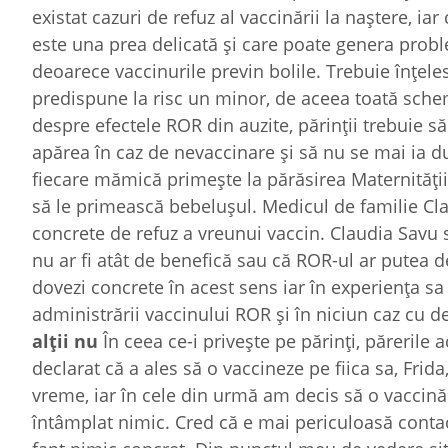
existat cazuri de refuz al vaccinării la naștere, i
este una prea delicată și care poate genera problem
deoarece vaccinurile previn bolile. Trebuie înțeles
predispune la risc un minor, de aceea toată sche
despre efectele ROR din auzite, părinții trebuie să
apărea în caz de nevaccinare și să nu se mai ia d
fiecare mămică primește la părăsirea Maternității 
să le primească bebelușul. Medicul de familie Cl
concrete de refuz a vreunui vaccin. Claudia Savu s
nu ar fi atât de benefică sau că ROR-ul ar putea
dovezi concrete în acest sens iar în experiența sa
administrării vaccinului ROR și în niciun caz cu 
alţii nu
În ceea ce-i privește pe părinți, părerile 
declarat că a ales să o vaccineze pe fiica sa, Frid
vreme, iar în cele din urmă am decis să o vaccinăm
întâmplat nimic. Cred că e mai periculoasă contac