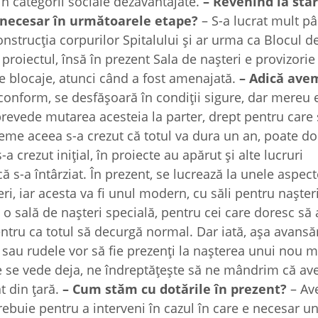
din categorii sociale dezavantajate.
– Revenind la sta
 fi necesar în următoarele etape?
– S-a lucrat mult 
construcţia corpurilor Spitalului şi ar urma ca Blocul de
proiectul, însă în prezent Sala de naşteri e provizorie
 de blocaje, atunci când a fost amenajată.
– Adică ave
 conform, se desfăşoară în condiţii sigure, dar mereu 
 prevede mutarea acesteia la parter, drept pentru care 
reme aceea s-a crezut că totul va dura un an, poate do
 crezut iniţial, în proiecte au apărut şi alte lucruri
ă s-a întârziat. În prezent, se lucrează la unele aspect
ri, iar acesta va fi unul modern, cu săli pentru naşte
o sală de naşteri specială, pentru cei care doresc să a
pentru ca totul să decurgă normal. Dar iată, aşa avans
l sau rudele vor să fie prezenţi la naşterea unui nou
a ce se vede deja, ne îndreptăţeşte să ne mândrim că a
t din ţară.
– Cum stăm cu dotările în prezent?
– Av
trebuie pentru a interveni în cazul în care e necesar u