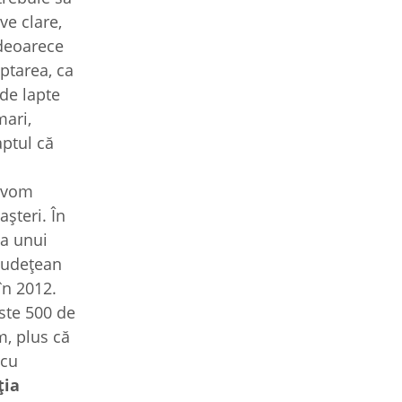
ve clare,
 deoarece
ăptarea, ca
 de lapte
mari,
aptul că
a
ă vom
şteri. În
za unui
 Judeţean
în 2012.
este 500 de
m, plus că
 cu
ţia