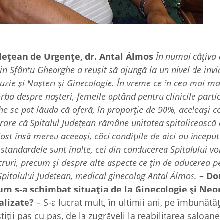
udeţean de Urgenţe, dr. Antal Álmos
În numai câţiva 
in Sfântu Gheorghe a reuşit să ajungă la un nivel de invi
uzie şi Naşteri şi Ginecologie. În vreme ce în cea mai ma
orba despre naşteri, femeile optând pentru clinicile partic
e se pot lăuda că oferă, în proporţie de 90%, aceleaşi co
mirare că Spitalul Judeţean rămâne unitatea spitalicească 
st însă mereu aceeaşi, căci condiţiile de aici au început
 standardele sunt înalte, cei din conducerea Spitalului vor
ruri, precum şi despre alte aspecte ce ţin de aducerea p
 Spitalului Judeţean, medical ginecolog Antal Álmos.
– D
cum s-a schimbat situaţia de la Ginecologie şi Neo
alizate?
– S-a lucrat mult, în ultimii ani, pe îmbunătăţ
tiţii pas cu pas, de la zugrăveli la reabilitarea saloane