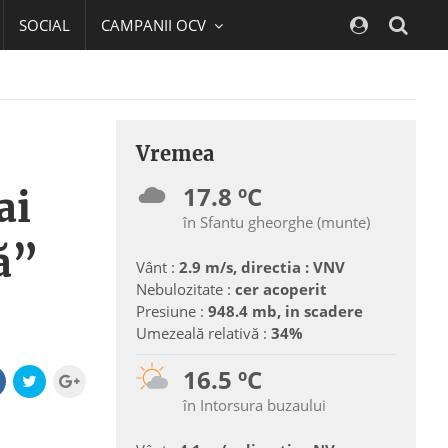
SOCIAL
CAMPANII OCV
Navig
Vremea
17.8 ºC
ai
în Sfantu gheorghe (munte)
ră”
Vânt :
2.9 m/s, directia : VNV
Nebulozitate :
cer acoperit
Presiune :
948.4 mb, in scadere
Umezeală relativă :
34%
16.5 ºC
în Intorsura buzaului