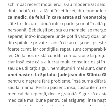
schimbat recent mobilierul, s-au modernizat saloan
dintr-odată, ci s-a făcut încet-încet, din fondurile 
ca medic, de felul în care arată azi Neonatolo
câte trei locuri – două într-o parte şi unul în altă
persoană. Bebeluşii pot sta cu mamele, se merge 
separaţi într-o încăpere unde pot fi văzuţi doar p
din spitalele private – adică ce au ei şi ne lipseşte
foarte curat, iar condiţiile, repet, sunt comparabi
lei. Or, la noi, există condiţii comparabile la preţ
clar însă este că s-a lucrat mult, conştiincios şi î
sau de utilităţi; sigur, nemulţumiri mai sunt, dar
unei naşteri la Spitalul Judeţean din Sfântu 
pentru o naştere fără probleme, însă suma difer
sau la mamă. Pentru pacient, însă, costurile nu exi
medical de urgenţă, deci e gratuită. Sigur că exis
medicale mai bune pentru cei asiguraţi, însă naşt