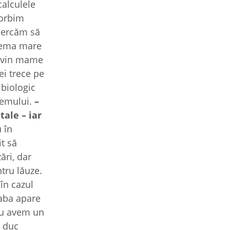
calculele
vorbim
ncercăm să
blema mare
devin mame
ei trece pe
 biologic
stemului.
–
tale – iar
 în
it să
ări, dar
tru lăuze.
în cazul
eaba apare
 nu avem un
e duc