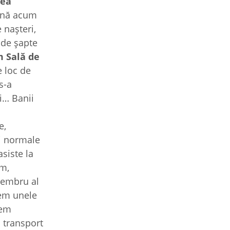
rea
până acum
 naşteri,
 de şapte
m Sală de
e loc de
s-a
i… Banii
e,
ri normale
siste la
ăm,
 membru al
vem unele
em
n transport