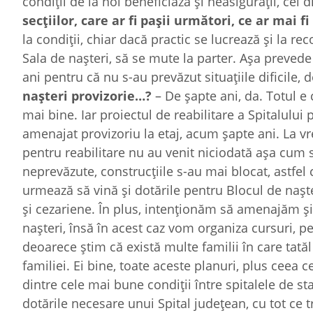
condiţii de la noi beneficiază şi neasiguraţii, cei 
secţiilor, care ar fi paşii următori, ce ar mai
la condiţii, chiar dacă practic se lucrează şi la re
Sala de naşteri, să se mute la parter. Aşa prevede 
ani pentru că nu s-au prevăzut situaţiile dificile,
naşteri provizorie…?
– De şapte ani, da. Totul e
mai bine. Iar proiectul de reabilitare a Spitalului
amenajat provizoriu la etaj, acum şapte ani. La v
pentru reabilitare nu au venit niciodată aşa cum s-a
neprevăzute, construcţiile s-au mai blocat, astfel c
urmează să vină şi dotările pentru Blocul de naşte
şi cezariene. În plus, intenţionăm să amenajăm şi 
naşteri, însă în acest caz vom organiza cursuri, 
deoarece ştim că există multe familii în care tată
familiei. Ei bine, toate aceste planuri, plus cee
dintre cele mai bune condiţii între spitalele de sta
dotările necesare unui Spital judeţean, cu tot ce 