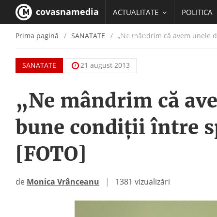
covasnamedia
ACTUALITATE
POLITICA
Prima pagină
SANATATE
„Ne mândrim că avem unele dint
EDUCATIE
SANATATE
21 august 2013
„Ne mândrim că avem
bune condiţii între s
[FOTO]
de
Monica Vrânceanu
|
1381 vizualizări