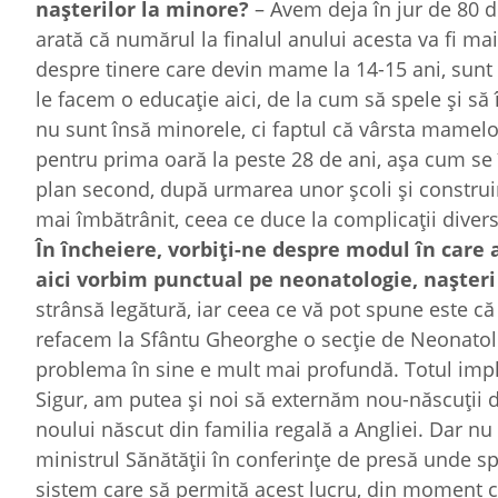
naşterilor la minore?
– Avem deja în jur de 80 de
arată că numărul la finalul anului acesta va fi m
despre tinere care devin mame la 14-15 ani, sunt 
le facem o educaţie aici, de la cum să spele şi să
nu sunt însă minorele, ci faptul că vârsta mamelo
pentru prima oară la peste 28 de ani, aşa cum se 
plan second, după urmarea unor şcoli şi construir
mai îmbătrânit, ceea ce duce la complicaţii divers
În încheiere, vorbiţi-ne despre modul în care a
aici vorbim punctual pe neonatologie, naşteri 
strânsă legătură, iar ceea ce vă pot spune este că 
refacem la Sfântu Gheorghe o secţie de Neonatologi
problema în sine e mult mai profundă. Totul impli
Sigur, am putea şi noi să externăm nou-născuţii d
noului născut din familia regală a Angliei. Dar n
ministrul Sănătăţii în conferinţe de presă unde s
sistem care să permită acest lucru, din moment c