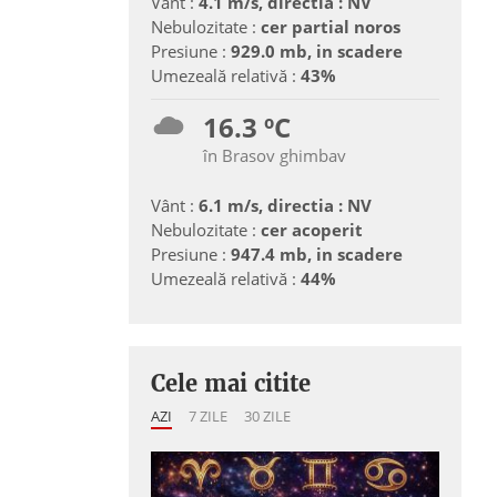
Vânt :
4.1 m/s, directia : NV
Nebulozitate :
cer partial noros
Presiune :
929.0 mb, in scadere
Umezeală relativă :
43%
16.3 ºC
în Brasov ghimbav
Vânt :
6.1 m/s, directia : NV
Nebulozitate :
cer acoperit
Presiune :
947.4 mb, in scadere
Umezeală relativă :
44%
Cele mai citite
AZI
7 ZILE
30 ZILE