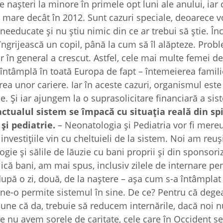
 naşteri la minore în primele opt luni ale anului, iar 
ai mare decât în 2012. Sunt cazuri speciale, deoarece 
needucate şi nu ştiu nimic din ce ar trebui să ştie. Î
 îngrijească un copil, până la cum să îl alăpteze. Pro
r în general a crescut. Astfel, cele mai multe femei 
întâmplă în toată Europa de fapt – întemeierea famili
ea unor cariere. Iar în aceste cazuri, organismul este
e. Şi iar ajungem la o suprasolicitare financiară a si
ctualul sistem se împacă cu situaţia reală din spi
şi pediatrie.
– Neonatologia şi Pediatria vor fi mereu
investiţiile vin cu cheltuieli de la sistem. Noi am reuş
e şi sălile de lăuzie cu bani proprii şi din sponsoriz
că bani, am mai spus, inclusiv zilele de internare pen
upă o zi, două, de la naştere – aşa cum s-a întâmplat 
u ne-o permite sistemul în sine. De ce? Pentru că deg
pune că da, trebuie să reducem internările, dacă noi
e nu avem sorele de caritate, cele care în Occident s