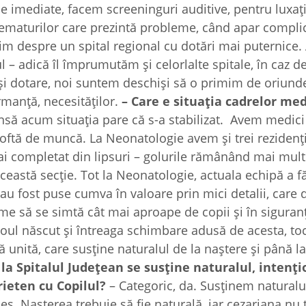
le imediate, facem screeninguri auditive, pentru luxaţ
rematurilor care prezintă probleme, când apar complic
m despre un spital regional cu dotări mai puternice
ul – adică îl împrumutăm şi celorlalte spitale, în caz d
i dotare, noi suntem deschişi să o primim de oriunde
manţă, necesităţilor.
– Care e situaţia cadrelor med
să acum situaţia pare că s-a stabilizat. Avem medici 
u poftă de muncă. La Neonatologie avem şi trei rezidenţ
ai completat din lipsuri – golurile rămânând mai mult
ceastă secţie. Tot la Neonatologie, actuala echipă a f
i au fost puse cumva în valoare prin mici detalii, care 
ame să se simtă cât mai aproape de copii şi în sigura
oul născut şi întreaga schimbare adusă de acesta, t
 unită, care susţine naturalul de la naştere şi până l
ă la Spitalul Judeţean se susţine naturalul, intenţ
rieten cu Copilul?
– Categoric, da. Susţinem naturalu
s. Naşterea trebuie să fie naturală, iar cezariana nu 