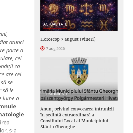
ACTUALITATE
ani,
Horoscop 7 august (vineri)
diat atunci
7 aug 2026
re parte a
ulare, cei
ndiţii ca
ce are cel
 să se
 să le
COMUNICATE
e lume a
omnule
Anunţ privind convocarea întrunirii
natologie
în şedinţă extraordinară a
Consiliului Local al Municipiului
irea
Sfântu Gheorghe
lor, s-a