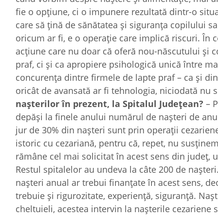
fie o opţiune, ci o impunere rezultată dintr-o sit
care să ţină de sănătatea şi siguranţa copilului
oricum ar fi, e o operaţie care implică riscuri. În
acţiune care nu doar că oferă nou-născutului şi co
praf, ci şi ca apropiere psihologică unică între ma
concurenţa dintre firmele de lapte praf – ca şi d
oricât de avansată ar fi tehnologia, niciodată nu 
naşterilor în prezent, la Spitalul Judeţean?
– P
depăşi la finele anului numărul de naşteri de anul
jur de 30% din naşteri sunt prin operaţii cezarie
istoric cu cezariană, pentru că, repet, nu susţine
rămâne cel mai solicitat în acest sens din judeţ, 
Restul spitalelor au undeva la câte 200 de naşteri
naşteri anual ar trebui finanţate în acest sens, d
trebuie şi rigurozitate, experienţă, siguranţă. Naş
cheltuieli, acestea intervin la naşterile cezarien