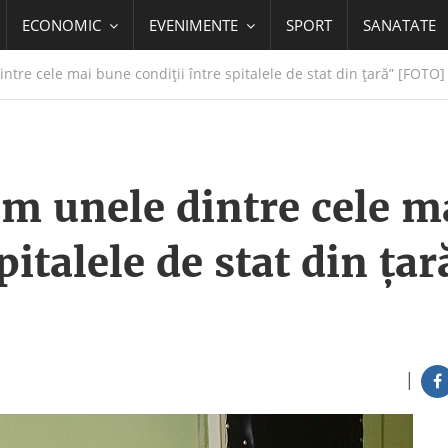
ECONOMIC
EVENIMENTE
SPORT
SANATATE
re cele mai bune condiţii între spitalele de stat din ţară” [FOTO]
 unele dintre cele m
pitalele de stat din ţa
|