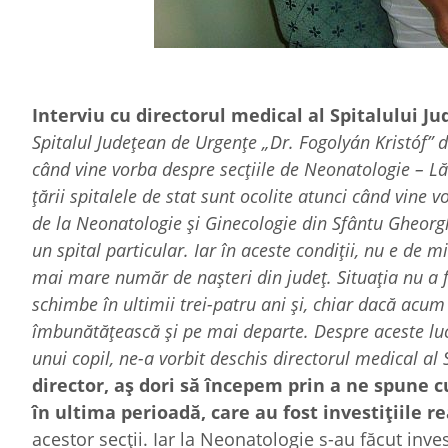
Interviu cu directorul medical al Spitalului J
Spitalul Judeţean de Urgenţe „Dr. Fogolyán Kristóf” d
când vine vorba despre secţiile de Neonatologie – Lă
ţării spitalele de stat sunt ocolite atunci când vine v
de la Neonatologie şi Ginecologie din Sfântu Gheorgh
un spital particular. Iar în aceste condiţii, nu e de 
mai mare număr de naşteri din judeţ. Situaţia nu a fo
schimbe în ultimii trei-patru ani şi, chiar dacă acum
îmbunătăţească şi pe mai departe. Despre aceste luc
unui copil, ne-a vorbit deschis directorul medical al
director, aş dori să începem prin a ne spune 
în ultima perioadă, care au fost investiţiile re
acestor secţii. Iar la Neonatologie s-au făcut inves