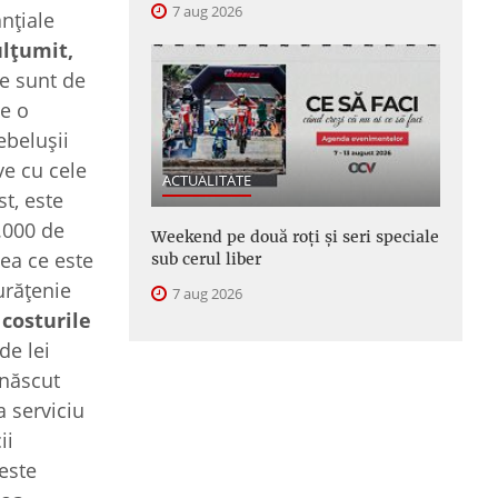
7 aug 2026
nţiale
ulţumit,
e sunt de
te o
ebeluşii
ve cu cele
ACTUALITATE
st, este
6.000 de
Weekend pe două roți și seri speciale
eea ce este
sub cerul liber
curăţenie
7 aug 2026
 costurile
de lei
-născut
a serviciu
ii
este