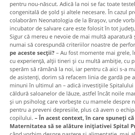
pentru nou-născut. Adică la noi se fac toate teste
congenitală de şold şi altele necesare. În cazul p
colaborăm Neonatologia de la Braşov, unde vorbi
incubator de salvare care este folosit în tot judeţ
Sigur că mereu e nevoie de mai multă aparatură ş
numai să corespundă criteriilor noastre de perfor
pe aceste secţii?
– Au fost momente mai grele, în
cu experienţă, alţii tineri şi cu multă ambiţie, c
sperăm să rămână la noi, iar pentru că aici s-a m
de asistenţi, dorim să refacem linia de gardă pe a
minuni în ultimul an – adică investiţiile Spitalulu
căldură saloanelor de lăuze, astfel încât noile m
şi un psiholog care vorbeşte cu mamele despre n
pentru a preveni depresiile, plus că avem o echipă
copilului.
– În acest context, în care spuneţi c
Maternitatea să se alăture iniţiativei Spital P
când vorbim despre naştere şi alimentaţie, mai ale