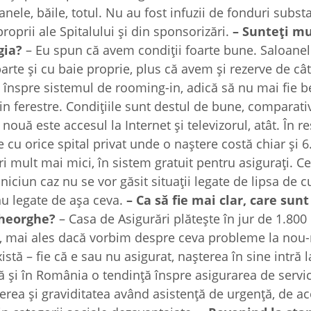
ele, băile, totul. Nu au fost infuzii de fonduri substa
proprii ale Spitalului şi din sponsorizări.
– Sunteţi m
gia?
– Eu spun că avem condiţii foarte bune. Saloanel
 parte şi cu baie proprie, plus că avem şi rezerve de câ
înspre sistemul de rooming-in, adică să nu mai fie b
rin ferestre. Condiţiile sunt destul de bune, comparati
 nouă este accesul la Internet şi televizorul, atât. În re
le cu orice spital privat unde o naştere costă chiar şi 
uri mult mai mici, în sistem gratuit pentru asiguraţi. C
n niciun caz nu se vor găsit situaţii legate de lipsa de 
 nu legate de aşa ceva.
– Ca să fie mai clar, care sunt
Gheorghe?
– Casa de Asigurări plăteşte în jur de 1.800 
ă, mai ales dacă vorbim despre ceva probleme la nou
stă – fie că e sau nu asigurat, naşterea în sine intră l
tă şi în România o tendinţă înspre asigurarea de servic
erea şi graviditatea având asistenţă de urgenţă, de ac