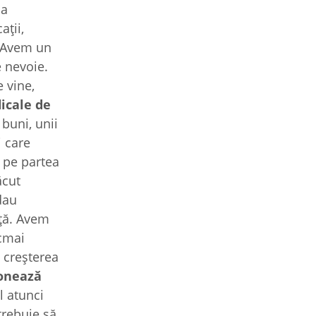
ia
aţii,
. Avem un
e nevoie.
 vine,
icale de
buni, unii
i care
 pe partea
ăcut
dau
nţă. Avem
ocmai
a creşterea
ionează
l atunci
trebuie să