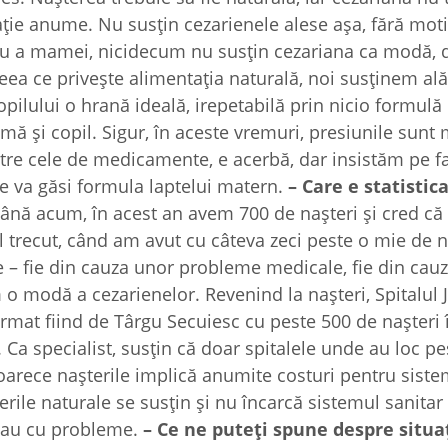
uaţie anume. Nu susţin cezarienele alese aşa, fără moti
 sau a mamei, nicidecum nu susţin cezariana ca modă,
 ceea ce priveşte alimentaţia naturală, noi susţinem al
pilului o hrană ideală, irepetabilă prin nicio formulă
mă şi copil. Sigur, în aceste vremuri, presiunile sunt 
intre cele de medicamente, e acerbă, dar insistăm pe f
se va găsi formula laptelui matern.
– Care e statistic
ână acum, în acest an avem 700 de naşteri şi cred c
 trecut, când am avut cu câteva zeci peste o mie de na
ne – fie din cauza unor probleme medicale, fie din cau
m o modă a cezarienelor. Revenind la naşteri, Spitalul
urmat fiind de Târgu Secuiesc cu peste 500 de naşteri 
. Ca specialist, susţin că doar spitalele unde au loc p
eoarece naşterile implică anumite costuri pentru siste
terile naturale se susţin şi nu încarcă sistemul sanitar
e sau cu probleme.
– Ce ne puteţi spune despre situa