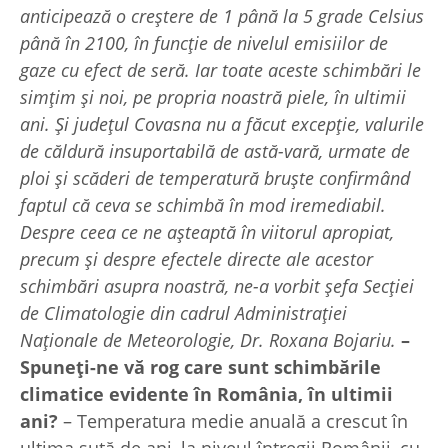
anticipează o creştere de 1 până la 5 grade Celsius
până în 2100, în funcţie de nivelul emisiilor de
gaze cu efect de seră. Iar toate aceste schimbări le
simţim şi noi, pe propria noastră piele, în ultimii
ani. Şi judeţul Covasna nu a făcut excepţie, valurile
de căldură insuportabilă de astă-vară, urmate de
ploi şi scăderi de temperatură bruşte confirmând
faptul că ceva se schimbă în mod iremediabil.
Despre ceea ce ne aşteaptă în viitorul apropiat,
precum şi despre efectele directe ale acestor
schimbări asupra noastră, ne-a vorbit şefa Secţiei
de Climatologie din cadrul Administraţiei
Naţionale de Meteorologie, Dr. Roxana Bojariu.
–
Spuneţi-ne vă rog care sunt schimbările
climatice evidente în România, în ultimii
ani?
– Temperatura medie anuală a crescut în