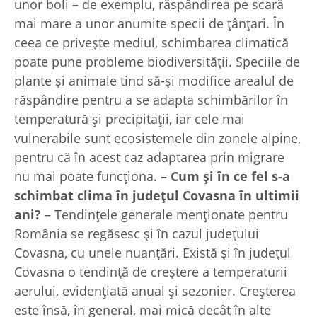
unor boli – de exemplu, răspândirea pe scară
mai mare a unor anumite specii de ţânţari. În
ceea ce priveşte mediul, schimbarea climatică
poate pune probleme biodiversităţii. Speciile de
plante şi animale tind să-şi modifice arealul de
răspândire pentru a se adapta schimbărilor în
temperatură şi precipitaţii, iar cele mai
vulnerabile sunt ecosistemele din zonele alpine,
pentru că în acest caz adaptarea prin migrare
nu mai poate funcţiona.
– Cum şi în ce fel s-a
schimbat clima în județul Covasna în ultimii
ani?
– Tendinţele generale menţionate pentru
România se regăsesc şi în cazul judeţului
Covasna, cu unele nuanţări. Există şi în judeţul
Covasna o tendinţă de creştere a temperaturii
aerului, evidenţiată anual şi sezonier. Creşterea
este însă, în general, mai mică decât în alte