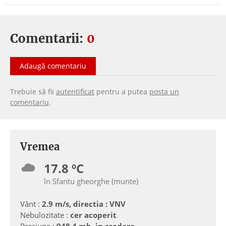
Comentarii:
0
Adaugă comentariu
Trebuie să fii
autentificat
pentru a putea
posta un
comentariu
.
Vremea
17.8 ºC
în Sfantu gheorghe (munte)
Vânt :
2.9 m/s, directia : VNV
Nebulozitate :
cer acoperit
Presiune :
948.4 mb, in scadere