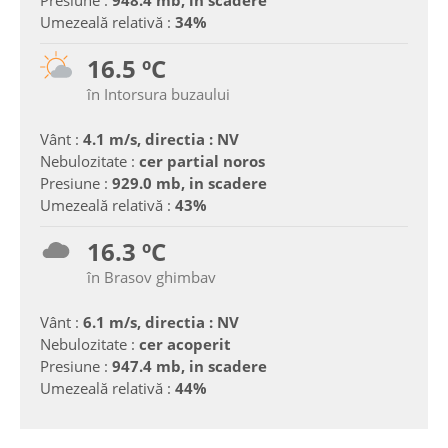
Umezeală relativă :
34%
16.5 ºC
în Intorsura buzaului
Vânt :
4.1 m/s, directia : NV
Nebulozitate :
cer partial noros
Presiune :
929.0 mb, in scadere
Umezeală relativă :
43%
16.3 ºC
în Brasov ghimbav
Vânt :
6.1 m/s, directia : NV
Nebulozitate :
cer acoperit
Presiune :
947.4 mb, in scadere
Umezeală relativă :
44%