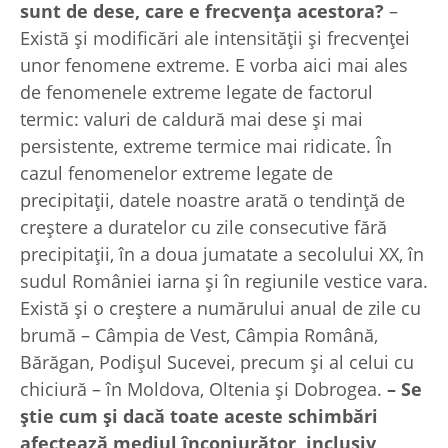
sunt de dese, care e frecvenţa acestora?
–
Există şi modificări ale intensităţii şi frecvenţei
unor fenomene extreme. E vorba aici mai ales
de fenomenele extreme legate de factorul
termic: valuri de caldură mai dese şi mai
persistente, extreme termice mai ridicate. În
cazul fenomenelor extreme legate de
precipitaţii, datele noastre arată o tendinţă de
creştere a duratelor cu zile consecutive fără
precipitaţii, în a doua jumatate a secolului XX, în
sudul României iarna şi în regiunile vestice vara.
Există şi o creştere a numărului anual de zile cu
brumă – Câmpia de Vest, Câmpia Română,
Bărăgan, Podişul Sucevei, precum şi al celui cu
chiciură – în Moldova, Oltenia şi Dobrogea.
– Se
ştie cum și dacă toate aceste schimbări
afectează mediul înconjurător, inclusiv