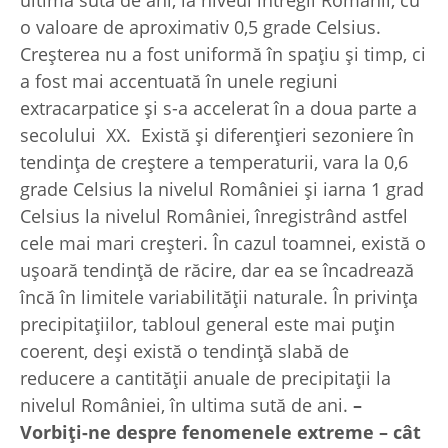
ultima sută de ani, la niveul întregii Românii, cu
o valoare de aproximativ 0,5 grade Celsius.
Creşterea nu a fost uniformă în spaţiu şi timp, ci
a fost mai accentuată în unele regiuni
extracarpatice şi s-a accelerat în a doua parte a
secolului XX. Există şi diferenţieri sezoniere în
tendinţa de creştere a temperaturii, vara la 0,6
grade Celsius la nivelul României şi iarna 1 grad
Celsius la nivelul României, înregistrând astfel
cele mai mari creşteri. În cazul toamnei, există o
uşoară tendinţă de răcire, dar ea se încadrează
încă în limitele variabilităţii naturale. În privinţa
precipitaţiilor, tabloul general este mai puţin
coerent, deşi există o tendinţă slabă de
reducere a cantităţii anuale de precipitaţii la
nivelul României, în ultima sută de ani.
–
Vorbiţi-ne despre fenomenele extreme – cât