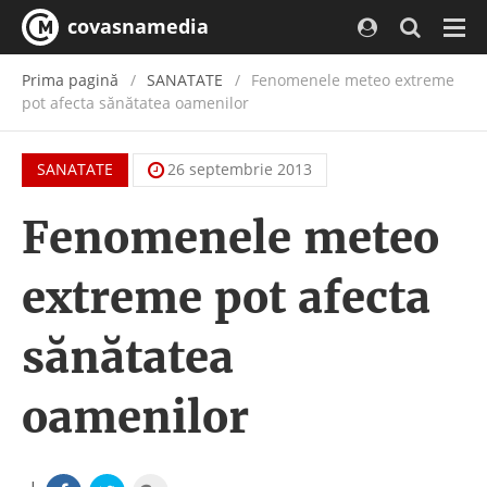
covasnamedia
Navi
Prima pagină
SANATATE
Fenomenele meteo extreme
pot afecta sănătatea oamenilor
SANATATE
26 septembrie 2013
Fenomenele meteo
extreme pot afecta
sănătatea
oamenilor