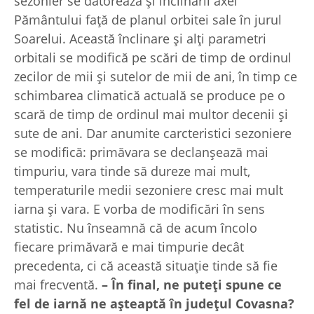
sezonier se datorează şi înclinării axei
Pământului faţă de planul orbitei sale în jurul
Soarelui. Această înclinare şi alţi parametri
orbitali se modifică pe scări de timp de ordinul
zecilor de mii şi sutelor de mii de ani, în timp ce
schimbarea climatică actuală se produce pe o
scară de timp de ordinul mai multor decenii şi
sute de ani. Dar anumite carcteristici sezoniere
se modifică: primăvara se declanşează mai
timpuriu, vara tinde să dureze mai mult,
temperaturile medii sezoniere cresc mai mult
iarna şi vara. E vorba de modificări în sens
statistic. Nu înseamnă că de acum încolo
fiecare primăvară e mai timpurie decât
precedenta, ci că această situaţie tinde să fie
mai frecventă.
– În final, ne puteţi spune ce
fel de iarnă ne așteaptă în județul Covasna?