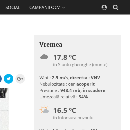
SOCIAL
CAMPANII OCV
Navig
Vremea
17.8 ºC
în Sfantu gheorghe (munte)
Vânt :
2.9 m/s, directia : VNV
Nebulozitate :
cer acoperit
Presiune :
948.4 mb, in scadere
Umezeală relativă :
34%
16.5 ºC
în Intorsura buzaului