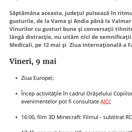
Săptămâna aceasta, județul pulsează în ritmu
gusturile, de la Vama și Andia până la Valmar ș
Vinurilor cu gusturi bune și conversații tihnit
lângă distracție, nu uităm nici de semnificații
Medicali, pe 12 mai și Ziua Internațională a F
Vineri, 9 mai
Ziua Europei;
Încep activitățile în cadrul Orășelului Copiil
evenimentelor pot fi consultate
AICI
;
16:00, film 3D Minecraft: Filmul - subtitrat R