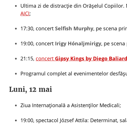
Ultima zi de distracție din Orășelul Copiilor
AICI
;
17:30, concert
Selfish Murphy
, pe scena pri
19:00, concert
Irigy Hónaljmirigy
, pe scena 
21:15,
concert
Gipsy Kings by Diego Baliar
Programul complet al evenimentelor desfășur
Luni, 12 mai
Ziua Internațională a Asistenților Medicali;
19:00, spectacol József Attila: Determinat, s