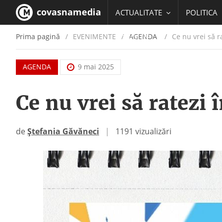
covasnamedia
ACTUALITATE
POLITICA
Prima pagină
EVENIMENTE
/
AGENDA
Ce nu vrei să r
EDUCATIE
AGENDA
9 mai 2025
Ce nu vrei să ratezi 
de
Ștefania Găvăneci
|
1191 vizualizări