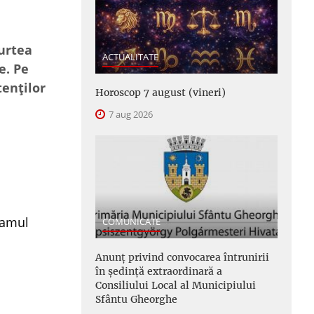
e
Curtea
ACTUALITATE
e. Pe
tenților
Horoscop 7 august (vineri)
7 aug 2026
gramul
COMUNICATE
Anunţ privind convocarea întrunirii
în şedinţă extraordinară a
Consiliului Local al Municipiului
Sfântu Gheorghe