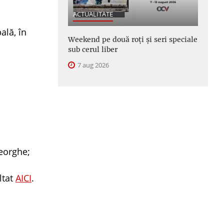
ACTUALITATE
ală, în
Weekend pe două roți și seri speciale
sub cerul liber
7 aug 2026
heorghe;
ltat
AICI
.