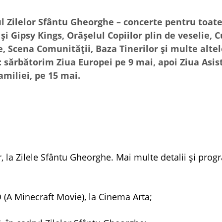
l Zilelor Sfântu Gheorghe – concerte pentru toat
i Gipsy Kings, Orășelul Copiilor plin de veselie, 
e, Scena Comunității, Baza Tinerilor și multe altel
: sărbătorim Ziua Europei pe 9 mai, apoi Ziua Asis
amiliei, pe 15 mai.
or, la Zilele Sfântu Gheorghe. Mai multe detalii și pro
O (A Minecraft Movie), la Cinema Arta;