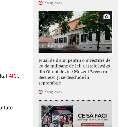
7 aug 2026
ACTUALITATE
Final de drum pentru o investiție de
20 de milioane de lei: Castelul Mikó
din Olteni devine Muzeul Ecvestru
ltat
AICI
.
Secuiesc și se deschide în
septembrie
7 aug 2026
ultate