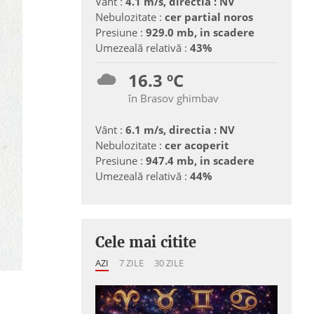
Vânt :
4.1 m/s, directia : NV
Nebulozitate :
cer partial noros
Presiune :
929.0 mb, in scadere
Umezeală relativă :
43%
16.3 ºC
în Brasov ghimbav
Vânt :
6.1 m/s, directia : NV
Nebulozitate :
cer acoperit
Presiune :
947.4 mb, in scadere
Umezeală relativă :
44%
Cele mai citite
AZI
7 ZILE
30 ZILE