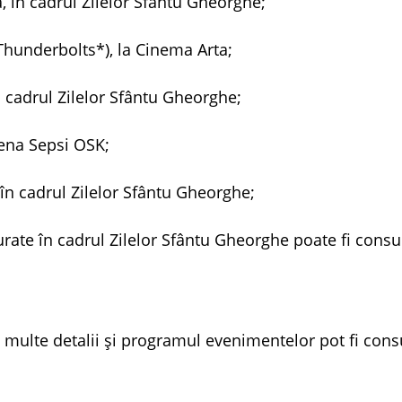
ă, în cadrul Zilelor Sfântu Gheorghe;
(Thunderbolts*), la Cinema Arta;
n cadrul Zilelor Sfântu Gheorghe;
rena Sepsi OSK;
 în cadrul Zilelor Sfântu Gheorghe;
ate în cadrul Zilelor Sfântu Gheorghe poate fi consu
ai multe detalii și programul evenimentelor pot fi cons