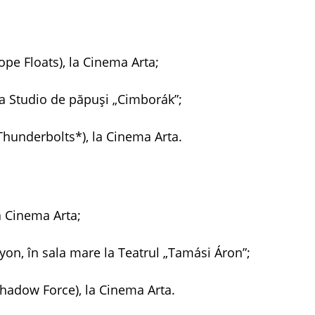
ope Floats), la Cinema Arta;
ala Studio de păpuşi „Cimborák”;
Thunderbolts*), la Cinema Arta.
la Cinema Arta;
yon, în sala mare la Teatrul „Tamási Áron”;
(Shadow Force), la Cinema Arta.