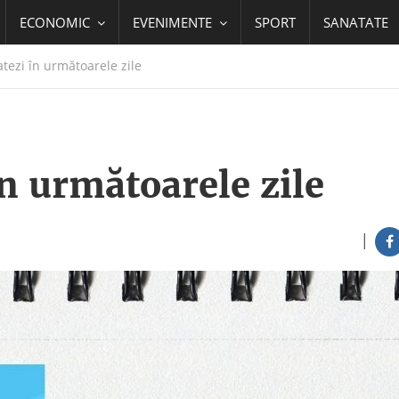
ECONOMIC
EVENIMENTE
SPORT
SANATATE
atezi în următoarele zile
în următoarele zile
|