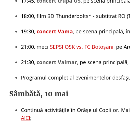
17:45,
concert trupa US
, pe scena principal
18:00, film 3D Thunderbolts* - subtitrat RO 
19:30,
concert Vama
, pe scena principală, î
21:00, meci
SEPSI OSK vs. FC Botoşani
, pe A
21:30,
concert Valmar,
pe scena principală,
Programul complet al evenimentelor desfășur
Sâmbătă, 10 mai
Continuă activitățile în Orășelul Copiilor. M
AICI
;