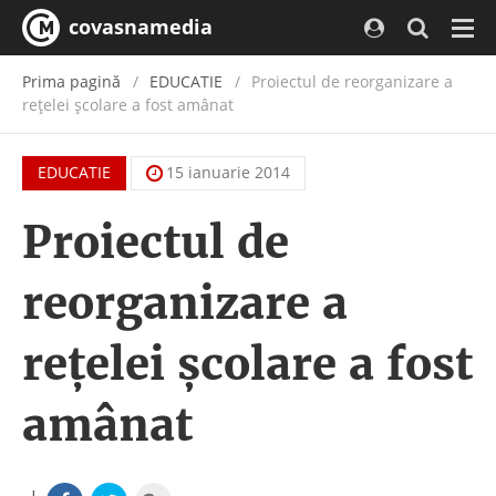
covasnamedia
Navi
Prima pagină
EDUCATIE
Proiectul de reorganizare a
reţelei şcolare a fost amânat
EDUCATIE
15 ianuarie 2014
Proiectul de
reorganizare a
reţelei şcolare a fost
amânat