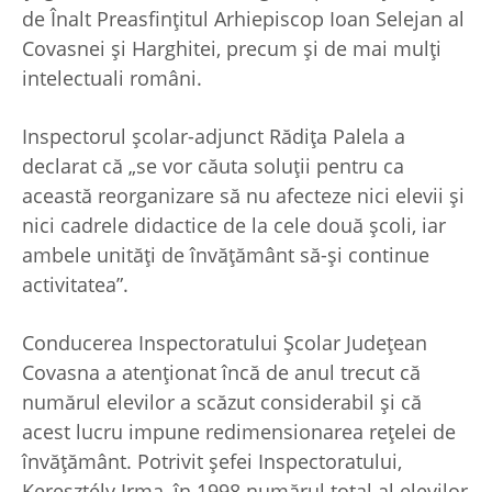
de Înalt Preasfinţitul Arhiepiscop Ioan Selejan al
Covasnei şi Harghitei, precum şi de mai mulţi
intelectuali români.
Inspectorul şcolar-adjunct Rădiţa Palela a
declarat că „se vor căuta soluţii pentru ca
această reorganizare să nu afecteze nici elevii şi
nici cadrele didactice de la cele două şcoli, iar
ambele unităţi de învăţământ să-şi continue
activitatea”.
Conducerea Inspectoratului Şcolar Judeţean
Covasna a atenţionat încă de anul trecut că
numărul elevilor a scăzut considerabil şi că
acest lucru impune redimensionarea reţelei de
învăţământ. Potrivit şefei Inspectoratului,
Keresztély Irma, în 1998 numărul total al elevilor