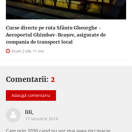
Curse directe pe ruta Sfântu Gheorghe -
Aeroportul Ghimbav-Braşov, asigurate de
compania de transport local
Acum 2 zile, 11 ore
Comentarii:
2
Adaugă comentariu
lili,
17 ianuarie 2014
Cam prin 2030 cand nu vor mai avea nici macar