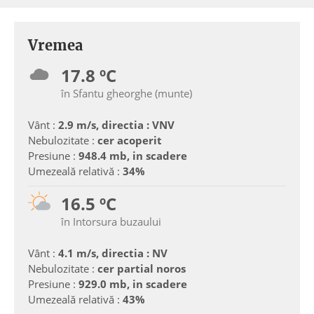
Vremea
17.8 ºC
în Sfantu gheorghe (munte)
Vânt :
2.9 m/s, directia : VNV
Nebulozitate :
cer acoperit
Presiune :
948.4 mb, in scadere
Umezeală relativă :
34%
16.5 ºC
în Intorsura buzaului
Vânt :
4.1 m/s, directia : NV
Nebulozitate :
cer partial noros
Presiune :
929.0 mb, in scadere
Umezeală relativă :
43%