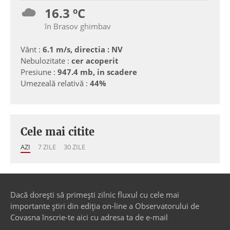
16.3 ºC
în Brasov ghimbav
Vânt :
6.1 m/s, directia : NV
Nebulozitate :
cer acoperit
Presiune :
947.4 mb, in scadere
Umezeală relativă :
44%
Cele mai citite
AZI
7 ZILE
30 ZILE
Dacă dorești să primești zilnic fluxul cu cele mai
importante știri din ediția on-line a Observatorului de
Covasna înscrie-te aici cu adresa ta de e-mail