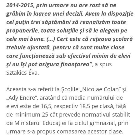
2014-2015, prin urmare nu are rost să ne
grăbim în luarea unei decizii. Avem la dispoziţie
cel puţin trei săptămâni să reanalizăm toate
propunerile, toate soluţiile şi să le alegem pe
cele mai bune. (...) Cert este că reţeaua şcolară
trebuie ajustată, pentru că sunt multe clase
care funcţionează sub efectivul minim de elevi
şi nu îşi pot asigura finanţarea”
, a spus
Sztakics Éva.
Aceasta s-a referit la Şcolile „Nicolae Colan” şi
„Ady Endre”, arătând că media numărului de
elevi este de 16,5, respectiv 18,5 pe clasă, faţă
de minimum 25 cât prevede normativul stabilit
de Ministerul Educaţiei la ciclul gimnazial, prin
urmare s-a propus comasarea acestor clase.