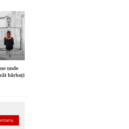
ene unde
cât bărbați
entariu