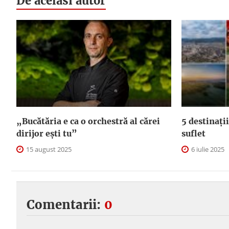
De acelasi autor
„Bucătăria e ca o orchestră al cărei
5 destinații
dirijor ești tu”
suflet
15 august 2025
6 iulie 2025
Comentarii:
0