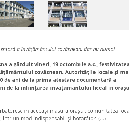
entară a învățământului covăsnean, dar nu numai
a a găzduit vineri, 19 octombrie a.c., festivitate
ățământului covăsnean. Autoritățile locale și ma
 440 de ani de la prima atestare documentară a
i de la înființarea învățământului liceal în orașu
rbătoresc în aceeași măsură orașul, comunitatea local
, într-un mod indispensabil și hotărâtor. (...)