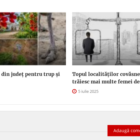
 din județ pentru trup și
Topul localităților covăsn
trăiesc mai multe femei de
5 iulie 2025
Adaugă com