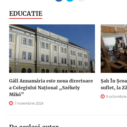
EDUCATIE
Gáll Annamária este noua directoare
Șah În Școal
a Colegiului Național „Székely
suflet, la Z
Mikó”
9 octombrie
7 noiembrie 2024