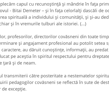
e plecăm capul cu recunoștință și mândrie în fața prim
ul - Bitai Demeter – și în fața celorlalți dascăli de o
a spirituală a individului și comunității, și și-au ded
ar și în vremurile tulburi ale istoriei. (...)
r, profesorilor, directorilor covăsneni din toate timp
erminare și angajament profesional au potolit setea sp
și caractere, au dăruit cunoștințe, informații, au predat
ducat pe aceștia în spiritul respectului pentru dreptat
e țară și de neam.
 transmiterii către posteritate a nestematelor spiritu
ăruirii pedagogilor covăsneni se reflectă în sute de des
r de excepție.