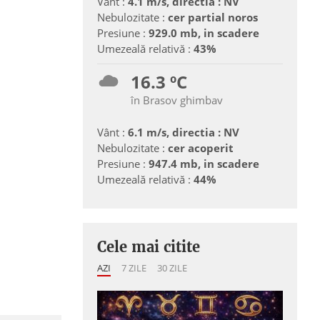
Vânt :
4.1 m/s, directia : NV
Nebulozitate :
cer partial noros
Presiune :
929.0 mb, in scadere
Umezeală relativă :
43%
16.3 ºC
în Brasov ghimbav
Vânt :
6.1 m/s, directia : NV
Nebulozitate :
cer acoperit
Presiune :
947.4 mb, in scadere
Umezeală relativă :
44%
Cele mai citite
AZI
7 ZILE
30 ZILE