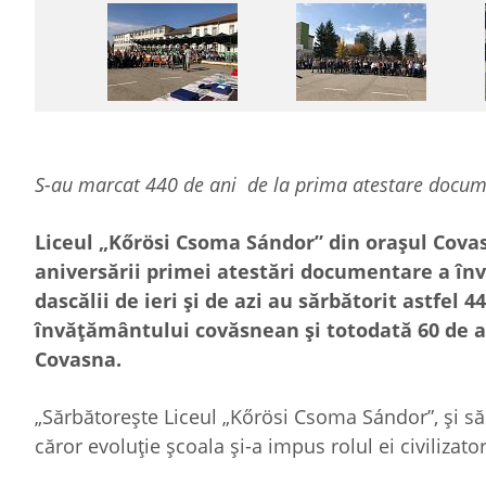
S-au marcat 440 de ani de la prima atestare docum
Liceul „Kőrösi Csoma Sándor” din orașul Covasn
aniversării primei atestări documentare a înv
dascălii de ieri și de azi au sărbătorit astfel
învățământului covăsnean și totodată 60 de an
Covasna.
„Sărbătorește Liceul „Kőrösi Csoma Sándor”, și să
căror evoluție școala și-a impus rolul ei civilizator