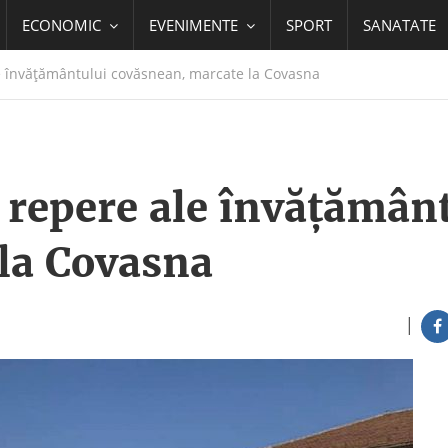
ECONOMIC
EVENIMENTE
SPORT
SANATATE
e învățământului covăsnean, marcate la Covasna
 repere ale învățămân
la Covasna
|