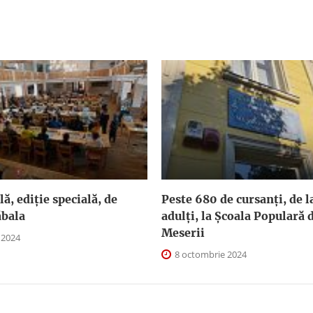
ă, ediție specială, de
Peste 680 de cursanți, de la
ăbala
adulți, la Școala Populară d
Meserii
 2024
8 octombrie 2024