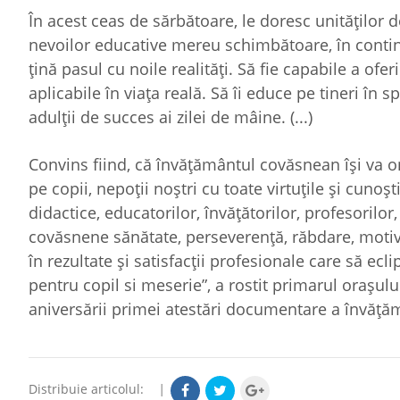
În acest ceas de sărbătoare, le doresc unităților 
nevoilor educative mereu schimbătoare, în continu
țină pasul cu noile realități. Să fie capabile a oferi
aplicabile în viața reală. Să îi educe pe tineri în sp
adulții de succes ai zilei de mâine. (...)
Convins fiind, că învățământul covăsnean își va o
pe copii, nepoții noștri cu toate virtuțile și cunoșt
didactice, educatorilor, învățătorilor, profesorilor
covăsnene sănătate, perseverență, răbdare, motivaț
în rezultate și satisfacții profesionale care să ec
pentru copil si meserie”, a rostit primarul orașulu
aniversării primei atestări documentare a învăț
Distribuie articolul:
|