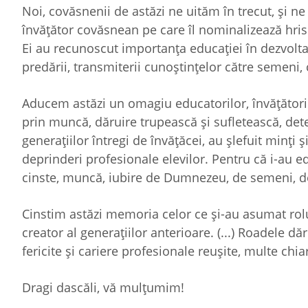
Noi, covăsnenii de astăzi ne uităm în trecut, și n
învățător covăsnean pe care îl nominalizează hrisov
Ei au recunoscut importanța educației în dezvoltare
predării, transmiterii cunoștințelor către semeni, chi
Aducem astăzi un omagiu educatorilor, învățătorilo
prin muncă, dăruire trupească și sufletească, det
generațiilor întregi de învățăcei, au șlefuit minți 
deprinderi profesionale elevilor. Pentru că i-au e
cinste, muncă, iubire de Dumnezeu, de semeni, d
Cinstim astăzi memoria celor ce și-au asumat rolul
creator al generațiilor anterioare. (...) Roadele d
fericite și cariere profesionale reușite, multe chia
Dragi dascăli, vă mulțumim!