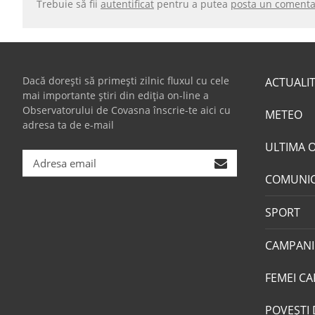
Trebuie să fii
autentificat
pentru a putea
posta un comenta
Dacă dorești să primești zilnic fluxul cu cele
ACTUALI
mai importante știri din ediția on-line a
Observatorului de Covasna înscrie-te aici cu
METEO
adresa ta de e-mail
ULTIMA 
COMUNI
SPORT
CAMPANI
FEMEI CA
POVEŞTI 