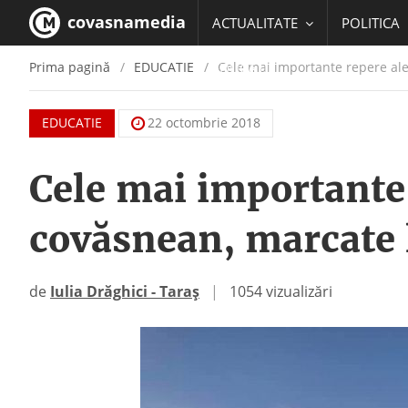
covasnamedia
ACTUALITATE
POLITICA
Prima pagină
EDUCATIE
Cele mai importante repere al
EDUCATIE
EDUCATIE
22 octombrie 2018
Cele mai importante
covăsnean, marcate 
de
Iulia Drăghici - Taraș
|
1054 vizualizări