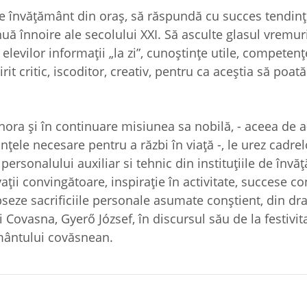
de învățământ din oraș, să răspundă cu succes tendinț
ă înnoire ale secolului XXI. Să asculte glasul vremuri
 elevilor informații „la zi”, cunoștințe utile, competențe
irit critic, iscoditor, creativ, pentru ca aceștia să poat
nora și în continuare misiunea sa nobilă, - aceea de a
ințele necesare pentru a răzbi în viață -, le urez cadrel
, personalului auxiliar si tehnic din instituțiile de înv
ii convingătoare, inspirație în activitate, succese co
lipseze sacrificiile personale asumate conștient, din dr
i Covasna, Gyerő József, în discursul său de la festivit
ământului covăsnean.