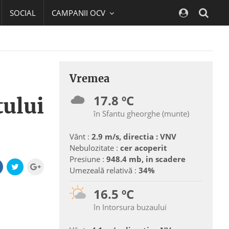
SOCIAL
CAMPANII OCV
Navig
Vremea
17.8 ºC
tului
în Sfantu gheorghe (munte)
Vânt :
2.9 m/s, directia : VNV
Nebulozitate :
cer acoperit
Presiune :
948.4 mb, in scadere
Umezeală relativă :
34%
16.5 ºC
în Intorsura buzaului