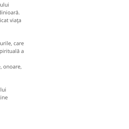
ului
dinioară.
icat viața
urile, care
irituală a
e, onoare,
lui
tine