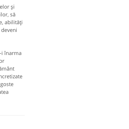
elor și
lor, să
, abilități
ă deveni
-i înarma
or
ățământ
ncretizate
agoste
atea