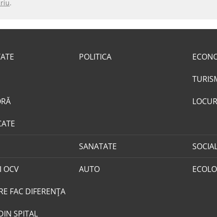
riu
.
TATE
POLITICA
ECON
TURIS
ORĂ
LOCUR
CATE
SANATATE
SOCIA
I OCV
AUTO
ECOLO
RE FAC DIFERENȚA
DIN SPITAL