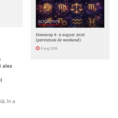
ACTUALITATE
Horoscop 8-9 august 2026
(previziuni de weekend)
8 aug 2026
a
i ales
l
ă, în a