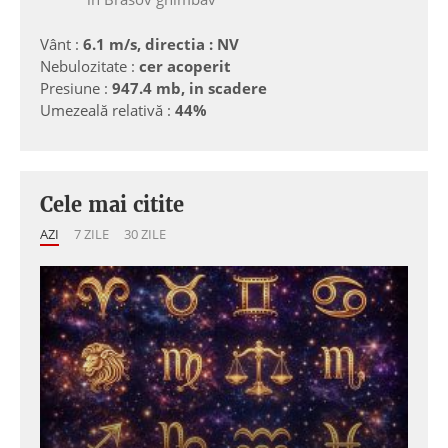
Vânt :
6.1 m/s, directia : NV
Nebulozitate :
cer acoperit
Presiune :
947.4 mb, in scadere
Umezeală relativă :
44%
Cele mai citite
AZI
7 ZILE
30 ZILE