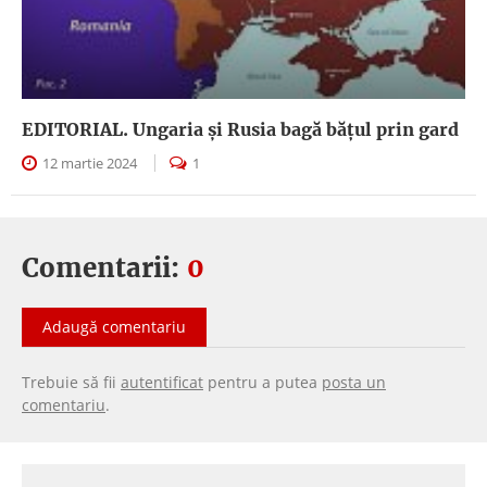
EDITORIAL. Ungaria şi Rusia bagă băţul prin gard
12 martie 2024
1
Comentarii:
0
Adaugă comentariu
Trebuie să fii
autentificat
pentru a putea
posta un
comentariu
.