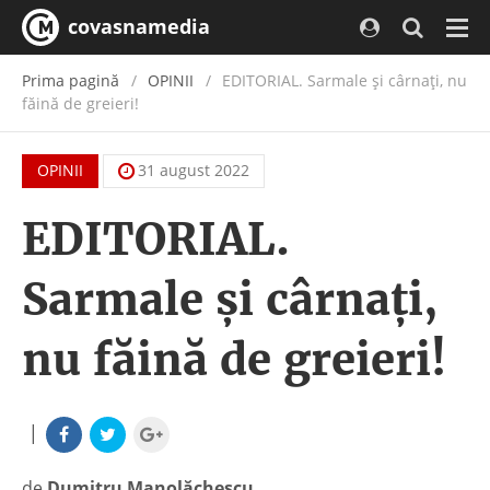
covasnamedia
Navi
Prima pagină
OPINII
EDITORIAL. Sarmale şi cârnaţi, nu
făină de greieri!
OPINII
31 august 2022
EDITORIAL.
Sarmale şi cârnaţi,
nu făină de greieri!
|
de
Dumitru Manolăchescu