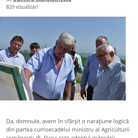
820 vizualizări
|
Da, domnule, avem în sfârşit o naraţiune logică
din partea cumsecadelui ministru al Agriculturii
româneşti: dl. Daea este adeptul mâncării