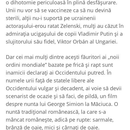
o dihotomie periculoasă în plină desfăşurare.
Unii nu vor să se vaccineze ca să nu devină
sterili, alţii nu-i suportă pe ucrainenii
actoraşului-erou ratat Zelenski, mulţi au căzut în
admiraţia ucigaşului de copii Vladimir Putin şi a
slujitorului său fidel, Viktor Orbán al Ungariei.
Dar cei mai mulţi dintre aceşti făuritori ai „noii
ordini mondiale” bazate pe frică şi rapt sunt
inamicii declaraţi ai Occidentului putred. În
numele urii faţă de statele libere ale
Occidentului vulgar şi decadent, ai voie să devii
scenarist de ocazie şi să faci, de pildă, un film
despre nunta lui George Simion la Măciuca. O
nuntă tradiţional românească, la care s-a
mâncat româneşte, adică pe rupte: sarmale,
brânză de oaie, mici şi cârnaţi de oaie.