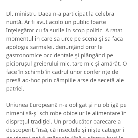
Dl. ministru Daea n-a participat la celebra
nuntă. Ar fi avut acolo un public foarte
înţelegător cu falsurile în scop politic. A ratat
momentul în care să urce pe scenă şi să facă
apologia sarmalei, denunţând ororile
gastronomice occidentale şi plângând pe
picioruşul greierului mic, tare mic şi amărât. O
face în schimb în cadrul unor conferinţe de
presă ad-hoc prin câmpiile arse de secetă ale
patriei.
Uniunea Europeană n-a obligat şi nu obligă pe
nimeni să-şi schimbe obiceiurile alimentare în
dispreţul tradiţiei. Un producător oarecare a
descoperit, însă, că insectele şi nişte categorii
de viermi pot fi mâncate fără a ofensa burţile