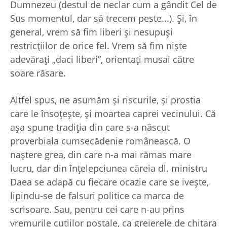
Dumnezeu (destul de neclar cum a gândit Cel de
Sus momentul, dar să trecem peste...). Şi, în
general, vrem să fim liberi şi nesupuşi
restricţiilor de orice fel. Vrem să fim nişte
adevăraţi „daci liberi”, orientaţi musai către
soare răsare.
Altfel spus, ne asumăm şi riscurile, şi prostia
care le însoţeşte, şi moartea caprei vecinului. Că
aşa spune tradiţia din care s-a născut
proverbiala cumsecădenie românească. O
naştere grea, din care n-a mai rămas mare
lucru, dar din înţelepciunea căreia dl. ministru
Daea se adapă cu fiecare ocazie care se iveşte,
lipindu-se de falsuri politice ca marca de
scrisoare. Sau, pentru cei care n-au prins
vremurile cutiilor poştale, ca greierele de chitara