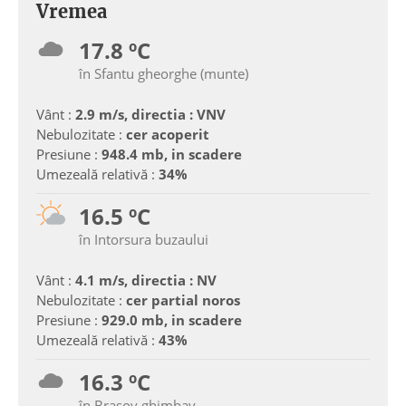
Vremea
17.8 ºC
în Sfantu gheorghe (munte)
Vânt :
2.9 m/s, directia : VNV
Nebulozitate :
cer acoperit
Presiune :
948.4 mb, in scadere
Umezeală relativă :
34%
16.5 ºC
în Intorsura buzaului
Vânt :
4.1 m/s, directia : NV
Nebulozitate :
cer partial noros
Presiune :
929.0 mb, in scadere
Umezeală relativă :
43%
16.3 ºC
în Brasov ghimbav