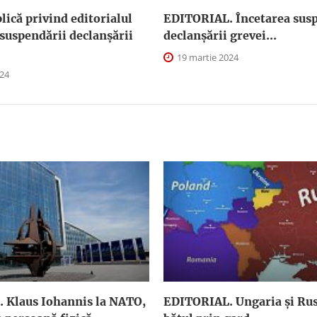
plică privind editorialul
EDITORIAL. Încetarea susp
suspendării declanşării
declanşării grevei...
19 martie 2024
024
 Klaus Iohannis la NATO,
EDITORIAL. Ungaria şi Rus