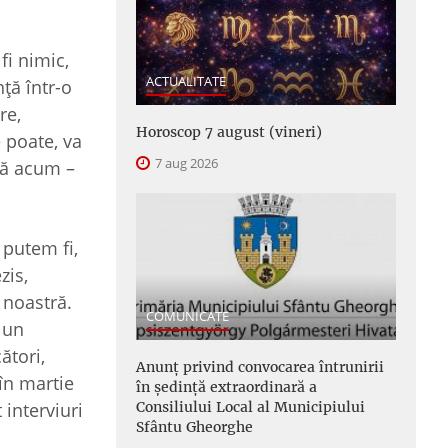
fi nimic,
ACTUALITATE
ţă într-o
re,
Horoscop 7 august (vineri)
e poate, va
7 aug 2026
ână acum –
 putem fi,
zis,
 noastră.
COMUNICATE
 un
ători,
Anunţ privind convocarea întrunirii
în martie
în şedinţă extraordinară a
Consiliului Local al Municipiului
 interviuri
Sfântu Gheorghe