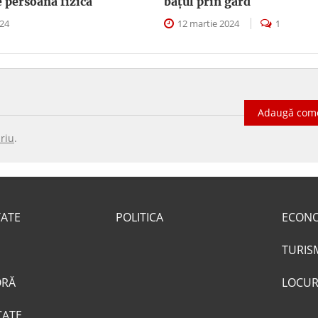
e persoană fizică
băţul prin gard
024
12 martie 2024
1
Adaugă com
riu
.
TATE
POLITICA
ECON
TURIS
ORĂ
LOCUR
CATE