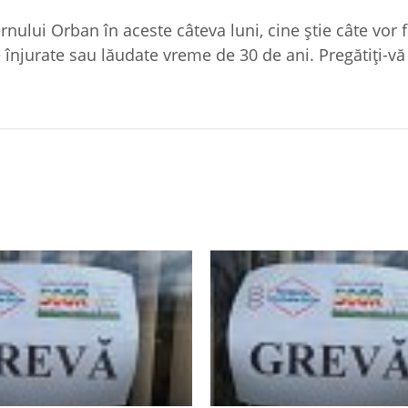
rnului Orban în aceste câteva luni, cine ştie câte vor f
 înjurate sau lăudate vreme de 30 de ani. Pregătiţi-v