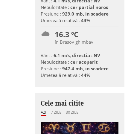
Vânt :
4.1 m/s, directia : NV
Nebulozitate :
cer partial noros
Presiune :
929.0 mb, in scadere
Umezeală relativă :
43%
16.3 ºC
în Brasov ghimbav
Vânt :
6.1 m/s, directia : NV
Nebulozitate :
cer acoperit
Presiune :
947.4 mb, in scadere
Umezeală relativă :
44%
Cele mai citite
AZI
7 ZILE
30 ZILE