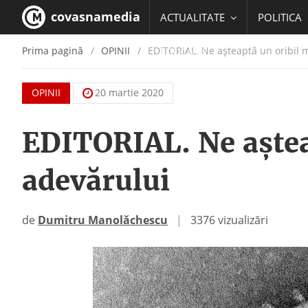
covasnamedia
ACTUALITATE
POLITICA
Prima pagină
OPINII
EDITORIAL. Ne aşteaptă un oribil 
EDUCATIE
OPINII
20 martie 2020
EDITORIAL. Ne aştea
adevărului
de
Dumitru Manolăchescu
|
3376 vizualizări