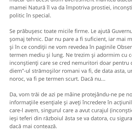
mamei Natură îl va da împotriva prostiei, inconştie
politic în special.
Se prăbuşesc toate micile firme. Le ajută Guvernul
şomaj tehnic. Dar nu pare a fi suficient, iar mai
şi în ce condiţii ne vom revedea în paginile Obse
termen mediu şi lung. Ne trezim şi adormim cu c
inconştienţi care se cred nemuritori doar pentru că
diem”-ul strămoşilor romani va fi, de data asta,
noroc, va fi pe termen scurt. Dacă nu...
Da, vom trăi de azi pe mâine protejându-ne pe noi şi
informaţiile esenţiale şi aveţi încredere în acţiuni
care-l avem, singurul care a avut curajul (inconştie
ieşi teferi din războiul ăsta se va datora, cu sigu
dacă mai contează.