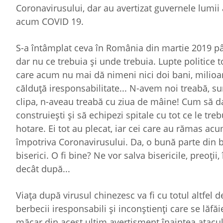
Coronavirusului, dar au avertizat guvernele lumii
acum COVID 19.
S-a întâmplat ceva în România din martie 2019 pâ
dar nu ce trebuia şi unde trebuia. Lupte politice t
care acum nu mai dă nimeni nici doi bani, milioan
călduţă iresponsabilitate... N-avem noi treabă, su
clipa, n-aveau treabă cu ziua de mâine! Cum să 
construieşti şi să echipezi spitale cu tot ce le tr
hotare. Ei tot au plecat, iar cei care au rămas 
împotriva Coronavirusului. Da, o bună parte din ba
biserici. O fi bine? Ne vor salva bisericile, preoţi
decât după...
Viaţa după virusul chinezesc va fi cu totul altfel
berbecii iresponsabili şi inconştienţi care se lăfă
măcar din acest ultim avertisment înaintea atacul