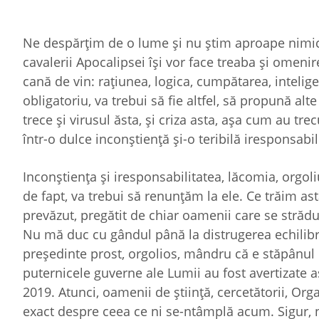
Ne despărţim de o lume şi nu ştim aproape nimic 
cavalerii Apocalipsei îşi vor face treaba şi omeni
cană de vin: raţiunea, logica, cumpătarea, intelige
obligatoriu, va trebui să fie altfel, să propună alte 
trece şi virusul ăsta, şi criza asta, aşa cum au tr
într-o dulce inconştienţă şi-o teribilă iresponsabil
Inconştienţa şi iresponsabilitatea, lăcomia, orgoliu
de fapt, va trebui să renunţăm la ele. Ce trăim ast
prevăzut, pregătit de chiar oamenii care se străd
Nu mă duc cu gândul până la distrugerea echilibru
preşedinte prost, orgolios, mândru că e stăpânul P
puternicele guverne ale Lumii au fost avertizate a
2019. Atunci, oamenii de ştiinţă, cercetătorii, Orga
exact despre ceea ce ni se-ntâmplă acum. Sigur, n-