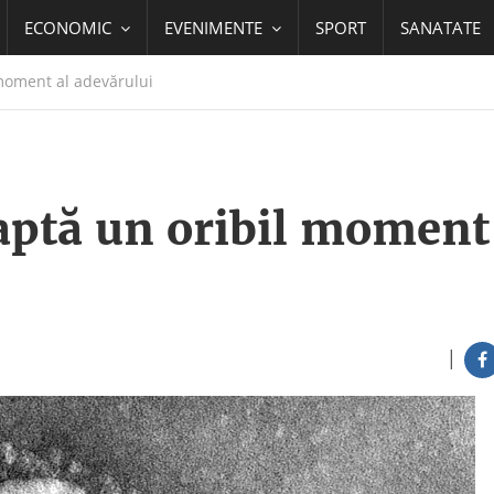
ECONOMIC
EVENIMENTE
SPORT
SANATATE
moment al adevărului
ptă un oribil moment
|