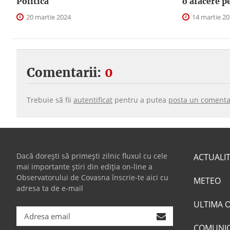
Politica
o afacere p
20 martie 2024
14 martie 2
Comentarii:
0
Trebuie să fii
autentificat
pentru a putea
posta un comenta
Dacă dorești să primești zilnic fluxul cu cele
ACTUALI
mai importante știri din ediția on-line a
Observatorului de Covasna înscrie-te aici cu
METEO
adresa ta de e-mail
ULTIMA 
COMUNI