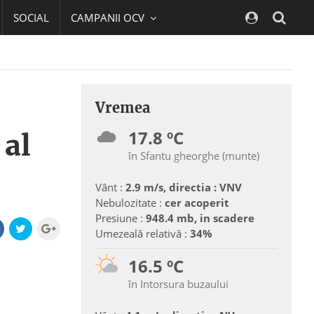
SOCIAL
CAMPANII OCV
Navig
Vremea
17.8 ºC
 al
în Sfantu gheorghe (munte)
Vânt :
2.9 m/s, directia : VNV
Nebulozitate :
cer acoperit
Presiune :
948.4 mb, in scadere
Umezeală relativă :
34%
16.5 ºC
în Intorsura buzaului