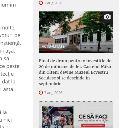
7 aug 2026
e numim
 multe,
voturi pe
nştienţă,
ACTUALITATE
-i aşa,
m să
Final de drum pentru o investiție de
ece peste
20 de milioane de lei: Castelul Mikó
din Olteni devine Muzeul Ecvestru
tecţie
Secuiesc și se deschide în
 dat la
septembrie
i asta
7 aug 2026
 la
u nici
lă a