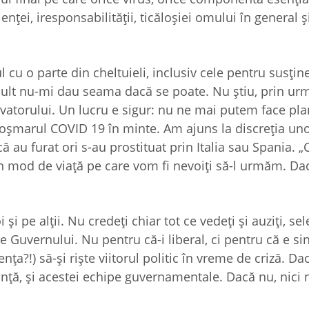
nţei, iresponsabilităţii, ticăloşiei omului în general 
 cu o parte din cheltuieli, inclusiv cele pentru susţin
 mult nu-mi dau seama dacă se poate. Nu ştiu, prin u
rvatorului. Un lucru e sigur: nu ne mai putem face pla
oşmarul COVID 19 în minte. Am ajuns la discreţia un
 au furat ori s-au prostituat prin Italia sau Spania. 
 un mod de viaţă pe care vom fi nevoiţi să-l urmăm. D
 pe alţii. Nu credeţi chiar tot ce vedeţi şi auziţi, sel
le Guvernului. Nu pentru că-i liberal, ci pentru că e si
nţa?!) să-şi rişte viitorul politic în vreme de criză. D
ranţă, şi acestei echipe guvernamentale. Dacă nu, nici 