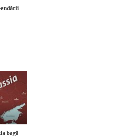
endării
ia bagă