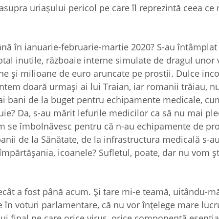
 asupra uriaşului pericol pe care îl reprezintă ceea c
nă în ianuarie-februarie-martie 2020? S-au întâmplat
otal inutile, războaie interne simulate de dragul unor 
e şi milioane de euro aruncate pe prostii. Dulce inco
ntem doară urmaşi ai lui Traian, iar romanii trăiau, nu
dai bani de la buget pentru echipamente medicale, cu
ebuie? Da, s-au mărit lefurile medicilor ca să nu mai pl
acum se îmbolnăvesc pentru că n-au echipamente de pro
nii de la Sănătate, de la infrastructura medicală s-au
i, împărtăşania, icoanele? Sufletul, poate, dar nu vom şt
 decât a fost până acum. Şi tare mi-e teamă, uitându-mă
ie în voturi parlamentare, că nu vor înţelege mare lucr
ui final pe care orice virus, orice componentă esenţia