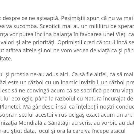
despre ce ne aşteaptă. Pesimiştii spun că nu va mai 
rea va sucomba. Scepticii mai au un mililitru de speran
nţa vor putea înclina balanţa în favoarea unei Vieţi ca
valori şi alte priorităţi. Optimiştii cred că totul încă s
ecut atâtea altele şi noi ne vom vedea de viaţă ca şi p
itate.
l şi prostia ne-au adus aici. Ca să fie altfel, ca să mai
ăzi este un război cu un inamic invizibil, un război pre
uiesc să ne convingă acum că se sacrifică pentru viaţa
lui ecologic, până la războiul cu Natura încurajat de
lanetei. Mă gândesc, însă, că înţelepţii noştri conduc
supra riscului acestui virus ucigaş exact acum un an, 
nizaţia Mondială a Sănătăţii au scris, au vorbit, au dat
au ştiut data, locul şi ora la care va începe atacul