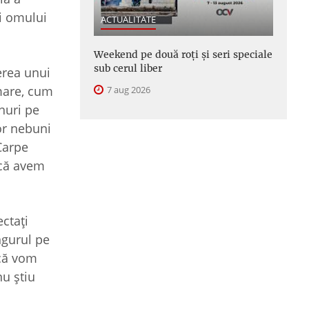
şi omului
ACTUALITATE
Weekend pe două roți și seri speciale
sub cerul liber
erea unui
rmare, cum
7 aug 2026
nuri pe
or nebuni
„Carpe
acă avem
ectaţi
ngurul pe
acă vom
nu ştiu