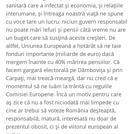
sanitară care a infectat şi economia, şi relaţiile
interumane, şi întreaga noastră viaţă ne spune
cu voce tare un lucru: niciun guvern responsabil
nu poate mări lefuri şi pensii câtă vreme nu are
un buget care să susţină aceste creşteri. De
altfel, Uniunea Europeană a hotărât să ne taie
fonduri importante (miliarde de euro) dacă
mergem înainte cu 40% mărirea pensiilor. Că
facem gargară electorală pe Dâmboviţa şi prin
Carpaţi, mai treacă-meargă, dar nu cred că e
momentul să ne luăm la trântă cu regulile
Comisiei Europene. Încă un motiv pentru care
aş zice că nu a fost niciodată mai limpede cu
cine ar trebui să voteze România deşteaptă,
responsabilă, matură, interesată nu doar de
prezentul obosit, ci şi de viitorul european al