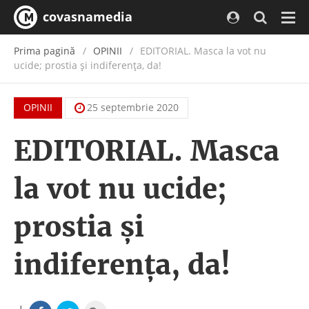
covasnamedia
Navi
Prima pagină
OPINII
EDITORIAL. Masca la vot nu
ucide; prostia şi indiferenţa, da!
OPINII
25 septembrie 2020
EDITORIAL. Masca
la vot nu ucide;
prostia şi
indiferenţa, da!