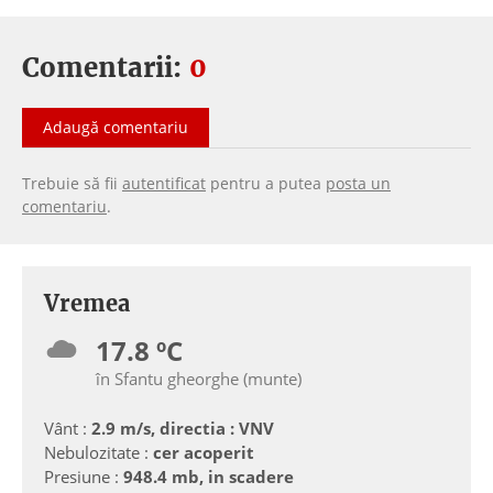
Comentarii:
0
Adaugă comentariu
Trebuie să fii
autentificat
pentru a putea
posta un
comentariu
.
Vremea
17.8 ºC
în Sfantu gheorghe (munte)
Vânt :
2.9 m/s, directia : VNV
Nebulozitate :
cer acoperit
Presiune :
948.4 mb, in scadere