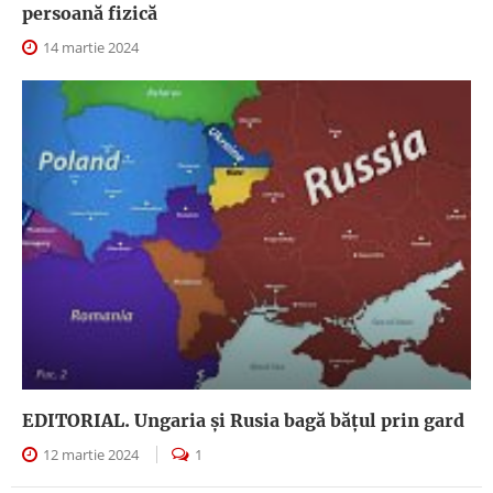
persoană fizică
14 martie 2024
EDITORIAL. Ungaria şi Rusia bagă băţul prin gard
12 martie 2024
1