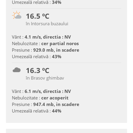
Umezeală relativă :
34%
16.5 ºC
în Intorsura buzaului
Vânt :
4.1 m/s, directia : NV
Nebulozitate :
cer partial noros
Presiune :
929.0 mb, in scadere
Umezeală relativă :
43%
16.3 ºC
în Brasov ghimbav
Vânt :
6.1 m/s, directia : NV
Nebulozitate :
cer acoperit
Presiune :
947.4 mb, in scadere
Umezeală relativă :
44%