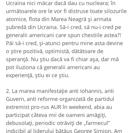
Ucraina nici măcar dacă dau cu nucleara; în
următoarele ore le vor fi distruse toate silozurile
atomice, flota din Marea Neagră şi armata
şubredă din Ucraina. Să-i cred, să nu-i cred pe
generalii americani care spun chestiile astea?!
Păi să-i cred, şi-atunci pentru mine asta devine
o ştire pozitivă, optimistă, dătătoare de
speranţă. Nu ştiu dacă va fi chiar aşa, dar mă
pot iluziona că generalii americani au
experienţă, ştiu ei ce ştiu.
2. La marea manifestaţie anti Iohannis, anti
Guvern, anti reforme organizată de partidul
extremist pro-rus AUR în weekend, abia au
participat câteva mii de oameni amăgiţi,
debusolaţi, periodic otrăviţi de „farmecul”
indicibil al liderului bătăuş George Simion. Am