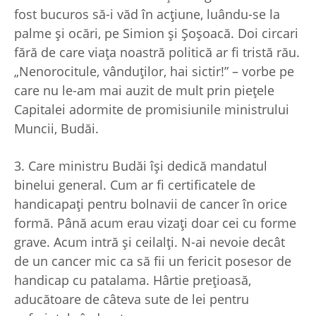
fost bucuros să-i văd în acţiune, luându-se la
palme şi ocări, pe Simion şi Şoşoacă. Doi circari
fără de care viaţa noastră politică ar fi tristă rău.
„Nenorocitule, vânduţilor, hai sictir!” – vorbe pe
care nu le-am mai auzit de mult prin pieţele
Capitalei adormite de promisiunile ministrului
Muncii, Budăi.
3. Care ministru Budăi îşi dedică mandatul
binelui general. Cum ar fi certificatele de
handicapaţi pentru bolnavii de cancer în orice
formă. Până acum erau vizaţi doar cei cu forme
grave. Acum intră şi ceilalţi. N-ai nevoie decât
de un cancer mic ca să fii un fericit posesor de
handicap cu patalama. Hârtie preţioasă,
aducătoare de câteva sute de lei pentru