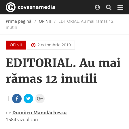
covasnamedia
Navi
Prima pagină
OPINII
EDITORIAL. Au mai rămas 12
inutili
OPINII
2 octombrie 2019
EDITORIAL. Au mai
rămas 12 inutili
|
de
Dumitru Manolăchescu
1584 vizualizări
|