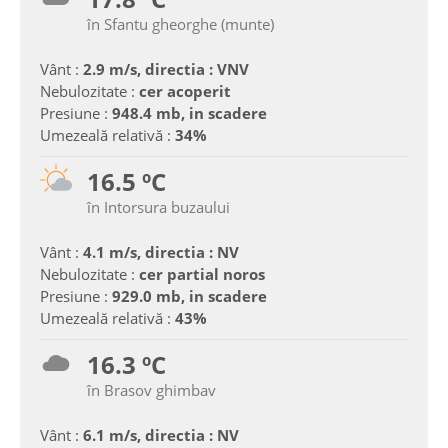
în Sfantu gheorghe (munte)
Vânt :
2.9 m/s, directia : VNV
Nebulozitate :
cer acoperit
Presiune :
948.4 mb, in scadere
Umezeală relativă :
34%
16.5 ºC
în Intorsura buzaului
Vânt :
4.1 m/s, directia : NV
Nebulozitate :
cer partial noros
Presiune :
929.0 mb, in scadere
Umezeală relativă :
43%
16.3 ºC
în Brasov ghimbav
Vânt :
6.1 m/s, directia : NV