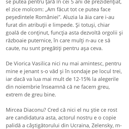
se putea pentru ţară în cei 5 ani de prezidenţiat,
el zice molcom: „Am făcut tot ce putea face
peşedintele României”. Aluzia la ăia care i-au
furat din atribuţii e limpede. Şi totuşi, chiar
goală de conţinut, funcţia asta dezvoltă orgolii şi
războaie puternice, în care mulţi n-au ce să
caute, nu sunt pregătiţi pentru aşa ceva.
De Viorica Vasilica nici nu mai amintesc, pentru
mine e jenant s-o văd şi în sondaje pe locul trei,
iar dacă va lua mai mult de 12-15% la alegerile
din noiembrie înseamnă că ne facem greu,
extrem de greu bine.
Mircea Diaconu? Cred că nici el nu ştie ce rost
are candidatura asta, actorul nostru e o copie
palidă a câştigătorului din Ucraina, Zelensky, m-