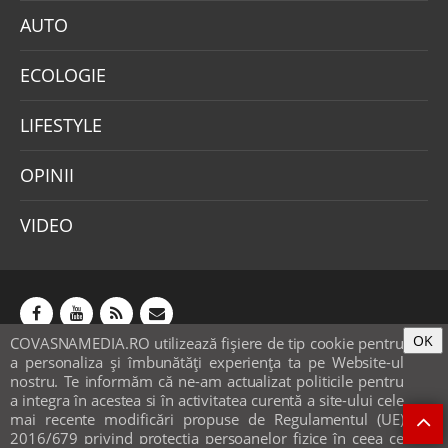
AUTO
ECOLOGIE
LIFESTYLE
OPINII
VIDEO
OK
COVASNAMEDIA.RO utilizează fişiere de tip cookie pentru
Abonamente
Publicitate
Mica publicitate
a personaliza și îmbunătăți experiența ta pe Website-ul
Contact
Sondaje
POLITICA COOKIE-URI & GDPR
nostru. Te informăm că ne-am actualizat politicile pentru
a integra în acestea si în activitatea curentă a site-ului cele
© covasnamedia.ro. Website by
softhost
.
mai recente modificări propuse de Regulamentul (UE)
2016/679 privind protecția persoanelor fizice în ceea ce