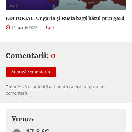
EDITORIAL. Ungaria şi Rusia bagă băţul prin gard
12 martie 2024
1
Comentarii:
0
Adaugă comentariu
Trebuie să fii
autentificat
pentru a putea
posta un
comentariu
.
Vremea
17.8 ºC