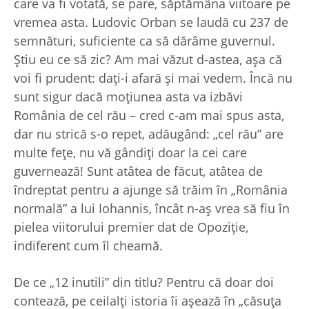
care va fi votată, se pare, săptămâna viitoare pe
vremea asta. Ludovic Orban se laudă cu 237 de
semnături, suficiente ca să dărâme guvernul.
Ştiu eu ce să zic? Am mai văzut d-astea, aşa că
voi fi prudent: daţi-i afară şi mai vedem. Încă nu
sunt sigur dacă moţiunea asta va izbăvi
România de cel rău – cred c-am mai spus asta,
dar nu strică s-o repet, adăugând: „cel rău” are
multe feţe, nu vă gândiţi doar la cei care
guvernează! Sunt atâtea de făcut, atâtea de
îndreptat pentru a ajunge să trăim în „România
normală” a lui Iohannis, încât n-aş vrea să fiu în
pielea viitorului premier dat de Opoziţie,
indiferent cum îl cheamă.
De ce „12 inutili” din titlu? Pentru că doar doi
contează, pe ceilalţi istoria îi aşează în „căsuţa