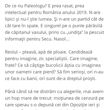
De ce nu Paleologu? E prea rasat, prea
intelectual pentru România anului 2019. N-are
lipici şi nu-l ştie lumea. Şi n-are un partid cât de
cât tare în spate. E singurel pe o punte părăsită
de căpitanul vasului, prins cu „undiţa” la pescuit
informaţii pentru Secu. Nasol...
Restul – pleavă, apă de ploaie. Candidează
pentru imagine, zic specialiştii. Care imagine,
frate? Ce să câştige bucolicii ăştia cu imaginea
unor oameni care pierd? Să fim serioşi, ori n-au
ce face cu banii, ori sunt de-a dreptul proşti.
Până când să ne distrăm cu alegerile, mai avem
un hop mare de trecut: moţiunea de cenzură pe
care sperau s-o depună cei din Opoziţie ieri şi