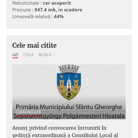
Nebulozitate :
cer acoperit
Presiune :
947.4 mb, in scadere
Umezeală relativă :
44%
Cele mai citite
AZI
7 ZILE
30 ZILE
COMUNICATE
Anunţ privind convocarea întrunirii în
şedinţă extraordinară a Consiliului Local al