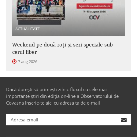
ACTUALITATE
Weekend pe două roți și seri speciale sub
cerul liber
7 aug 2026
Dacă dorești să primești zilnic fluxul cu cele mai
importante știri din ediția on-line a Observatorului de
Covasna înscrie-te aici cu adresa ta de e-mail