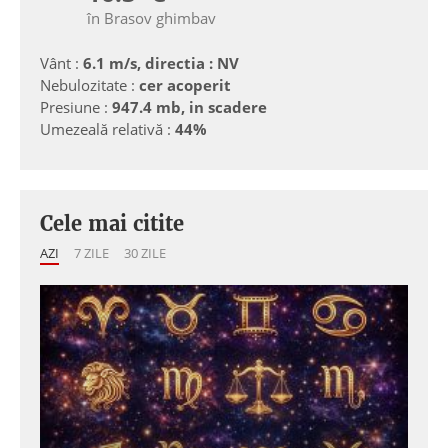
în Brasov ghimbav
Vânt :
6.1 m/s, directia : NV
Nebulozitate :
cer acoperit
Presiune :
947.4 mb, in scadere
Umezeală relativă :
44%
Cele mai citite
AZI
7 ZILE
30 ZILE