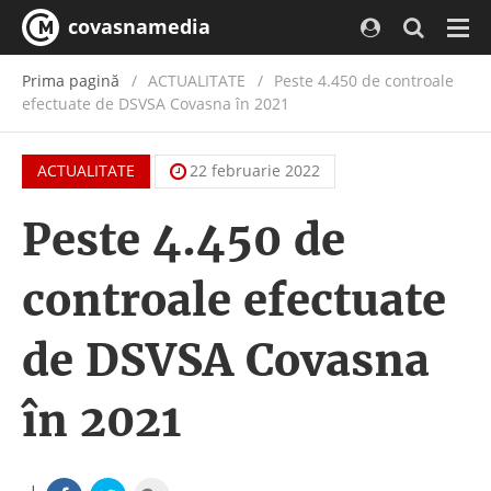
covasnamedia
Navi
Prima pagină
ACTUALITATE
/
Peste 4.450 de controale
efectuate de DSVSA Covasna în 2021
ACTUALITATE
22 februarie 2022
Peste 4.450 de
controale efectuate
de DSVSA Covasna
în 2021