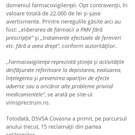
domeniul farmacovigilenței. Opt contravenții, în
valoare totală de 22.000 de lei și șase
avertismente. Printre neregulile găsite aici au
fost:
„eliberarea de farmacii a PMV fără
prescripție”
și
„tratamente efectuate de fermieri
etc. fără a avea drept”
, conform autorităților.
„Farmacovigilența reprezintă știința și activitățile
desfășurate referitoare la depistarea, evaluarea,
înțelegerea și prevenirea apariției de efecte
adverse sau a oricăror alte probleme privind
medicamentele”
, se arată pe site-ul
vimsprectrum.ro.
Totodată, DSVSA Covasna a primit, pe parcursul
anului trecut, 15 reclamații din partea
cetățeniilor.