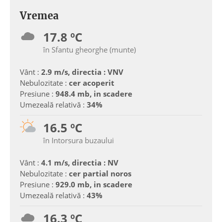
Vremea
17.8 ºC
în Sfantu gheorghe (munte)
Vânt :
2.9 m/s, directia : VNV
Nebulozitate :
cer acoperit
Presiune :
948.4 mb, in scadere
Umezeală relativă :
34%
16.5 ºC
în Intorsura buzaului
Vânt :
4.1 m/s, directia : NV
Nebulozitate :
cer partial noros
Presiune :
929.0 mb, in scadere
Umezeală relativă :
43%
16.3 ºC