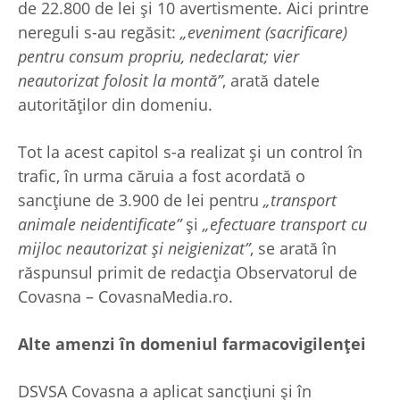
de 22.800 de lei și 10 avertismente. Aici printre
nereguli s-au regăsit:
„eveniment (sacrificare)
pentru consum propriu, nedeclarat; vier
neautorizat folosit la montă”
, arată datele
autorităților din domeniu.
Tot la acest capitol s-a realizat și un control în
trafic, în urma căruia a fost acordată o
sancțiune de 3.900 de lei pentru
„transport
animale neidentificate”
și
„efectuare transport cu
mijloc neautorizat și neigienizat”
, se arată în
răspunsul primit de redacția Observatorul de
Covasna – CovasnaMedia.ro.
Alte amenzi în domeniul farmacovigilenței
DSVSA Covasna a aplicat sancțiuni și în