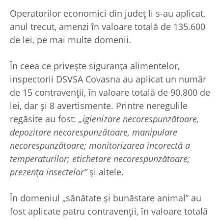
Operatorilor economici din județ li s-au aplicat,
anul trecut, amenzi în valoare totală de 135.600
de lei, pe mai multe domenii.
În ceea ce privește siguranța alimentelor,
inspectorii DSVSA Covasna au aplicat un număr
de 15 contravenții, în valoare totală de 90.800 de
lei, dar și 8 avertismente. Printre neregulile
regăsite au fost:
„igienizare necorespunzătoare,
depozitare necorespunzătoare, manipulare
necorespunzătoare; monitorizarea incorectă a
temperaturilor; etichetare necorespunzătoare;
prezența insectelor”
și altele.
În domeniul „sănătate și bunăstare animal” au
fost aplicate patru contravenții, în valoare totală