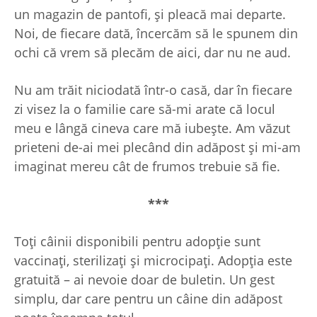
un magazin de pantofi, și pleacă mai departe.
Noi, de fiecare dată, încercăm să le spunem din
ochi că vrem să plecăm de aici, dar nu ne aud.
Nu am trăit niciodată într-o casă, dar în fiecare
zi visez la o familie care să-mi arate că locul
meu e lângă cineva care mă iubește. Am văzut
prieteni de-ai mei plecând din adăpost și mi-am
imaginat mereu cât de frumos trebuie să fie.
***
Toți câinii disponibili pentru adopție sunt
vaccinați, sterilizați și microcipați. Adopția este
gratuită – ai nevoie doar de buletin. Un gest
simplu, dar care pentru un câine din adăpost