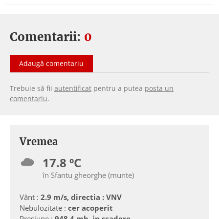
Comentarii:
0
Adaugă comentariu
Trebuie să fii
autentificat
pentru a putea
posta un
comentariu
.
Vremea
17.8 ºC
în Sfantu gheorghe (munte)
Vânt :
2.9 m/s, directia : VNV
Nebulozitate :
cer acoperit
Presiune :
948.4 mb, in scadere