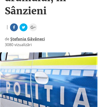
Sânzieni
|
de
Ștefania Găvăneci
3080 vizualizări
|