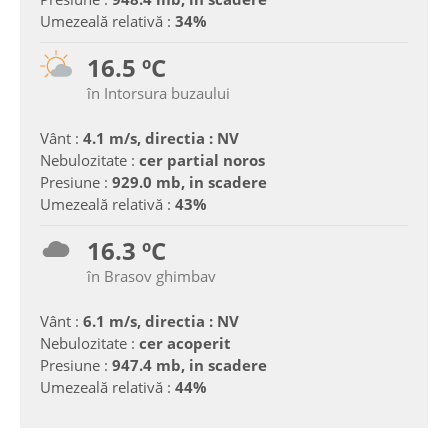
Umezeală relativă :
34%
16.5 ºC
în Intorsura buzaului
Vânt :
4.1 m/s, directia : NV
Nebulozitate :
cer partial noros
Presiune :
929.0 mb, in scadere
Umezeală relativă :
43%
16.3 ºC
în Brasov ghimbav
Vânt :
6.1 m/s, directia : NV
Nebulozitate :
cer acoperit
Presiune :
947.4 mb, in scadere
Umezeală relativă :
44%