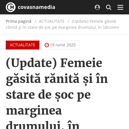
covasnamedia
Navi
Prima pagină
ACTUALITATE
/
(Update) Femeie găsită
rănită și în stare de șoc pe marginea drumului, în Sânzieni
ACTUALITATE
18 iunie 2025
(Update) Femeie
găsită rănită și în
stare de șoc pe
marginea
drumului, în