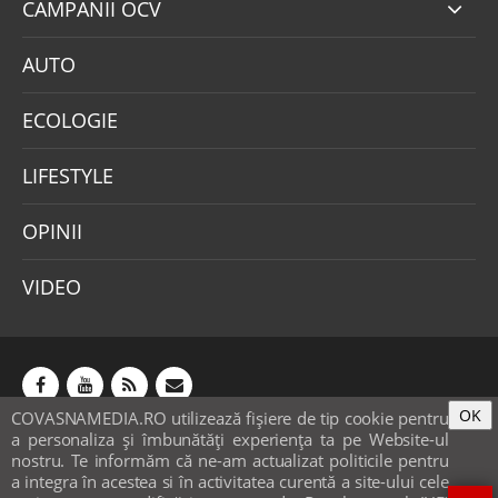
CAMPANII OCV
AUTO
ECOLOGIE
LIFESTYLE
OPINII
VIDEO
OK
COVASNAMEDIA.RO utilizează fişiere de tip cookie pentru
Abonamente
Publicitate
Mica publicitate
a personaliza și îmbunătăți experiența ta pe Website-ul
Contact
Sondaje
POLITICA COOKIE-URI & GDPR
nostru. Te informăm că ne-am actualizat politicile pentru
a integra în acestea si în activitatea curentă a site-ului cele
© covasnamedia.ro. Website by
softhost
.