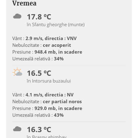
Vremea
17.8 ºC
în Sfantu gheorghe (munte)
Vânt :
2.9 m/s, directia : VNV
Nebulozitate :
cer acoperit
Presiune :
948.4 mb, in scadere
Umezeală relativă :
34%
16.5 ºC
în Intorsura buzaului
Vânt :
4.1 m/s, directia : NV
Nebulozitate :
cer partial noros
Presiune :
929.0 mb, in scadere
Umezeală relativă :
43%
16.3 ºC
în Brasov ghimbav