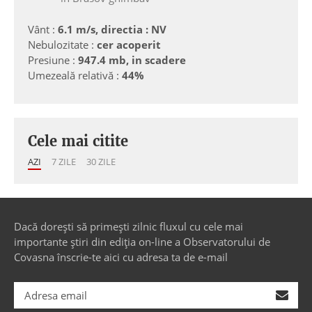
Vânt :
6.1 m/s, directia : NV
Nebulozitate :
cer acoperit
Presiune :
947.4 mb, in scadere
Umezeală relativă :
44%
Cele mai citite
AZI
7 ZILE
30 ZILE
Dacă dorești să primești zilnic fluxul cu cele mai
importante știri din ediția on-line a Observatorului de
Covasna înscrie-te aici cu adresa ta de e-mail