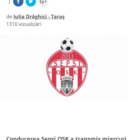
|
de
Iulia Drăghici - Taraș
1310 vizualizări
|
Conducerea Sepsi OSK a transmis miercuri