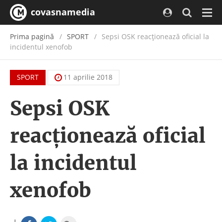
covasnamedia
Navi
Prima pagină
SPORT
Sepsi OSK reacționează oficial la
incidentul xenofob
SPORT
11 aprilie 2018
Sepsi OSK
reacționează oficial
la incidentul
xenofob