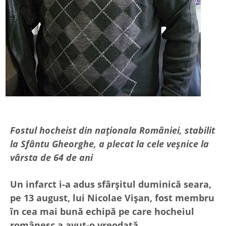
Fostul hocheist din naționala României, stabilit
la Sfântu Gheorghe, a plecat la cele veșnice la
vârsta de 64 de ani
Un infarct i-a adus sfârșitul duminică seara,
pe 13 august, lui Nicolae Vișan, fost membru
în cea mai bună echipă pe care hocheiul
românesc a avut-o vreodată.