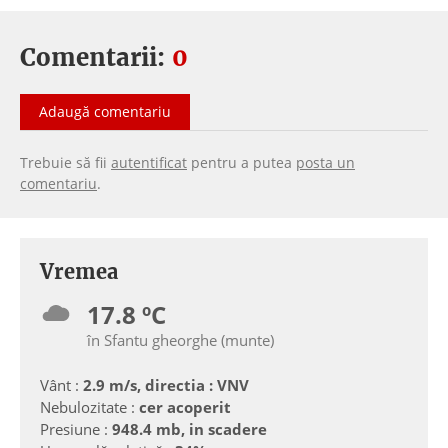
Comentarii:
0
Adaugă comentariu
Trebuie să fii
autentificat
pentru a putea
posta un
comentariu
.
Vremea
17.8 ºC
în Sfantu gheorghe (munte)
Vânt :
2.9 m/s, directia : VNV
Nebulozitate :
cer acoperit
Presiune :
948.4 mb, in scadere