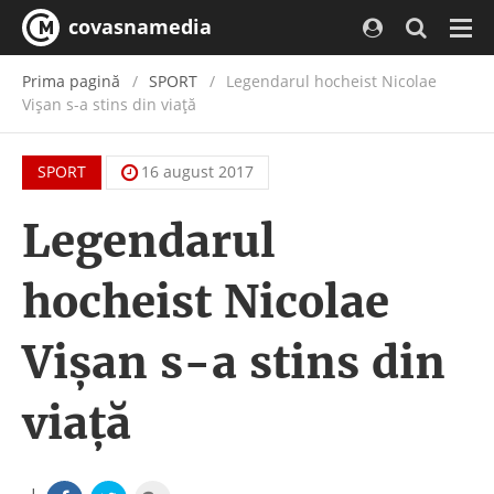
covasnamedia
Navi
Prima pagină
SPORT
Legendarul hocheist Nicolae
Vișan s-a stins din viață
SPORT
16 august 2017
Legendarul
hocheist Nicolae
Vișan s-a stins din
viață