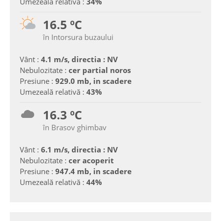
Umezeală relativă :
34%
16.5 ºC
în Intorsura buzaului
Vânt :
4.1 m/s, directia : NV
Nebulozitate :
cer partial noros
Presiune :
929.0 mb, in scadere
Umezeală relativă :
43%
16.3 ºC
în Brasov ghimbav
Vânt :
6.1 m/s, directia : NV
Nebulozitate :
cer acoperit
Presiune :
947.4 mb, in scadere
Umezeală relativă :
44%