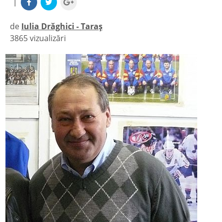
|
de
Iulia Drăghici - Taraș
3865 vizualizări
|