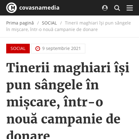
covasnamedia
Navi
Prima pagină
SOCIAL
Tinerii maghiari își pun sângele
în mișcare, într-o nouă campanie de donare
SOCIAL
9 septembrie 2021
Tinerii maghiari își
pun sângele în
mișcare, într-o
nouă campanie de
donare