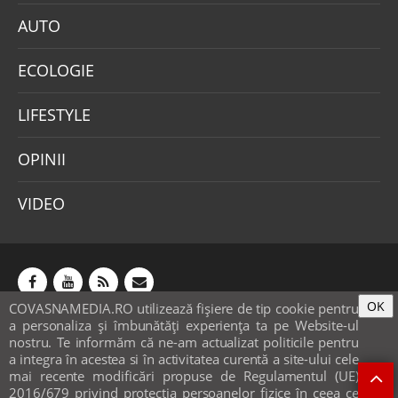
AUTO
ECOLOGIE
LIFESTYLE
OPINII
VIDEO
OK
COVASNAMEDIA.RO utilizează fişiere de tip cookie pentru
Abonamente
Publicitate
Mica publicitate
a personaliza și îmbunătăți experiența ta pe Website-ul
Contact
Sondaje
POLITICA COOKIE-URI & GDPR
nostru. Te informăm că ne-am actualizat politicile pentru
a integra în acestea si în activitatea curentă a site-ului cele
© covasnamedia.ro. Website by
softhost
.
mai recente modificări propuse de Regulamentul (UE)
2016/679 privind protecția persoanelor fizice în ceea ce