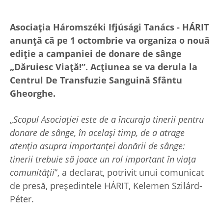
Asociația Háromszéki Ifjúsági Tanács - HÁRIT
anunță că pe 1 octombrie va organiza o nouă
ediție a campaniei de donare de sânge
„Dăruiesc Viață!”. Acțiunea se va derula la
Centrul De Transfuzie Sanguină Sfântu
Gheorghe.
„
Scopul Asociației este de a încuraja tinerii pentru
donare de sânge, în același timp, de a atrage
atenția asupra importanței donării de sânge:
tinerii trebuie să joace un rol important în viața
comunității
”, a declarat, potrivit unui comunicat
de presă, președintele HÁRIT, Kelemen Szilárd-
Péter.