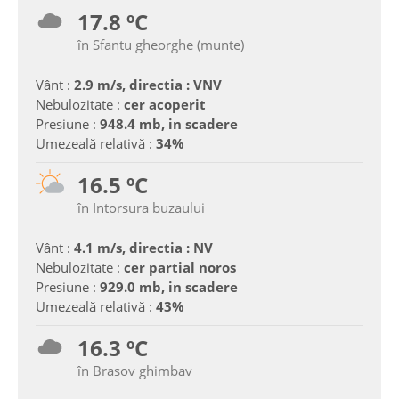
17.8 ºC
în Sfantu gheorghe (munte)
Vânt :
2.9 m/s, directia : VNV
Nebulozitate :
cer acoperit
Presiune :
948.4 mb, in scadere
Umezeală relativă :
34%
16.5 ºC
în Intorsura buzaului
Vânt :
4.1 m/s, directia : NV
Nebulozitate :
cer partial noros
Presiune :
929.0 mb, in scadere
Umezeală relativă :
43%
16.3 ºC
în Brasov ghimbav