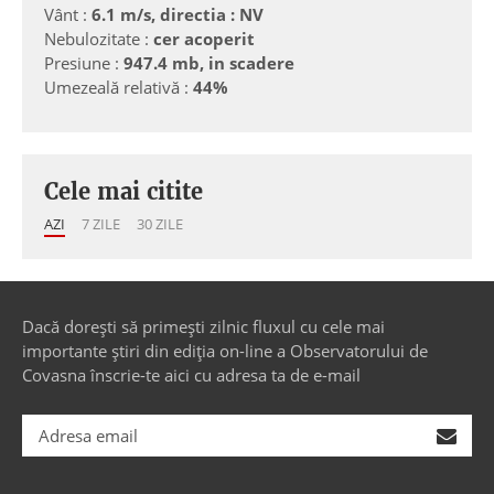
Vânt :
6.1 m/s, directia : NV
Nebulozitate :
cer acoperit
Presiune :
947.4 mb, in scadere
Umezeală relativă :
44%
Cele mai citite
AZI
7 ZILE
30 ZILE
Dacă dorești să primești zilnic fluxul cu cele mai
importante știri din ediția on-line a Observatorului de
Covasna înscrie-te aici cu adresa ta de e-mail