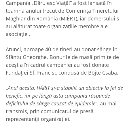
Campania „Dăruiesc Viață!” a fost lansată în
toamna anului trecut de Conferința Tineretului
Maghiar din România (MIÉRT), iar demersului s-
au alăturat toate organizațiile membre ale
asociației.
Atunci, aproape 40 de tineri au donat sânge în
Sfântu Gheorghe. Bonurile de masă primite de
aceștia în cadrul campaniei au fost donate
Fundației Sf. Francisc condusă de Böjte Csaba.
„
Anul acesta, HÁRIT și-a stabilit un obiectiv la fel de
benefic, iar pe lângă asta campania răspunde
deficitului de sânge cauzat de epidemie
”, au mai
transmis, prin comunicatul de presă,
reprezentanții organizației.