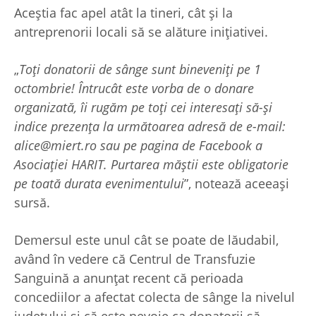
Aceștia fac apel atât la tineri, cât și la
antreprenorii locali să se alăture inițiativei.
„
Toți donatorii de sânge sunt bineveniți pe 1
octombrie! Întrucât este vorba de o donare
organizată, îi rugăm pe toți cei interesați să-și
indice prezența la următoarea adresă de e-mail:
alice@miert.ro sau pe pagina de Facebook a
Asociației HARIT. Purtarea măștii este obligatorie
pe toată durata evenimentului
”, notează aceeași
sursă.
Demersul este unul cât se poate de lăudabil,
având în vedere că Centrul de Transfuzie
Sanguină a anunțat recent că perioada
concediilor a afectat colecta de sânge la nivelul
județului și că este nevoie ca donatorii să