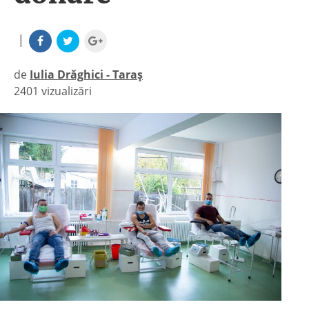
|
de
Iulia Drăghici - Taraș
2401 vizualizări
|