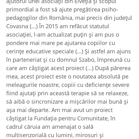
ajutorul unei asociaţii din Elveţia şi scopul
primordial a fost să ajute pregătirea psiho-
pedagogilor din România, mai precis din judeţul
Covasna (...) În 2015 am refăcut statutul
asociaţiei, l-am actualizat puţin şi am pus o
pondere mai mare pe ajutarea copiilor cu
cerinţe educative speciale (...) Şi astfel am ajuns
în parteneriat şi cu domnul Szabo, împreună cu
care am câştigat acest proiect (...) După părerea
mea, acest proiect este o noutatea absolută pe
meleagurile noastre, copiii cu deficienţe severe
fiind ajutaţi prin această terapie să se relaxeze,
să aibă o sincronizare a mişcărilor mai bună şi
aşa mai departe. Am mai avut un proiect
câştigat la Fundaţia pentru Comunitate, în
cadrul căruia am amenajat o sală
multisenzorială cu lumini, mirosuri şi