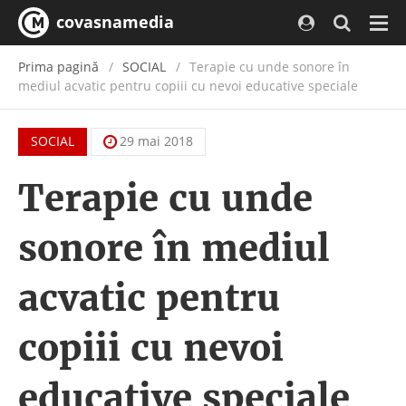
covasnamedia
Navi
Prima pagină
SOCIAL
Terapie cu unde sonore în
mediul acvatic pentru copiii cu nevoi educative speciale
SOCIAL
29 mai 2018
Terapie cu unde
sonore în mediul
acvatic pentru
copiii cu nevoi
educative speciale