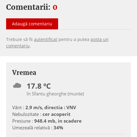
Comentarii:
0
Adaugă comentariu
Trebuie să fii
autentificat
pentru a putea
posta un
comentariu
.
Vremea
17.8 ºC
în Sfantu gheorghe (munte)
Vânt :
2.9 m/s, directia : VNV
Nebulozitate :
cer acoperit
Presiune :
948.4 mb, in scadere
Umezeală relativă :
34%