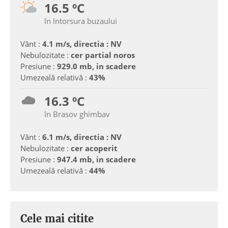
16.5 ºC
în Intorsura buzaului
Vânt :
4.1 m/s, directia : NV
Nebulozitate :
cer partial noros
Presiune :
929.0 mb, in scadere
Umezeală relativă :
43%
16.3 ºC
în Brasov ghimbav
Vânt :
6.1 m/s, directia : NV
Nebulozitate :
cer acoperit
Presiune :
947.4 mb, in scadere
Umezeală relativă :
44%
Cele mai citite