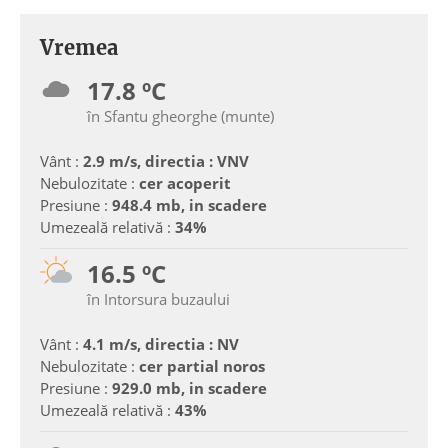
Vremea
17.8 ºC
în Sfantu gheorghe (munte)
Vânt :
2.9 m/s, directia : VNV
Nebulozitate :
cer acoperit
Presiune :
948.4 mb, in scadere
Umezeală relativă :
34%
16.5 ºC
în Intorsura buzaului
Vânt :
4.1 m/s, directia : NV
Nebulozitate :
cer partial noros
Presiune :
929.0 mb, in scadere
Umezeală relativă :
43%