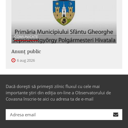
COMUNICATE
Anunţ public
6 aug 2026
Dacă dorești să primești zilnic fluxul cu cele mai
importante știri din ediția on-line a Observatorului de
Covasna înscrie-te aici cu adresa ta de e-mail