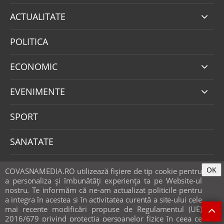
ACTUALITATE
POLITICA
ECONOMIC
EVENIMENTE
SPORT
SANATATE
SOCIAL
OK
COVASNAMEDIA.RO utilizează fişiere de tip cookie pentru
a personaliza și îmbunătăți experiența ta pe Website-ul
nostru. Te informăm că ne-am actualizat politicile pentru
EDUCATIE
a integra în acestea si în activitatea curentă a site-ului cele
mai recente modificări propuse de Regulamentul (UE)
CAMPANII OCV
2016/679 privind protecția persoanelor fizice în ceea ce