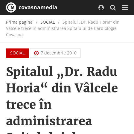
covasnamedia
Navi
Prima pagină
SOCIAL
Spitalul „Dr. Radu Horia“ din
Vâlcele trece în administrarea Spitalului de Cardiologie
Covasna
SOCIAL
7 decembrie 2010
Spitalul „Dr. Radu
Horia“ din Vâlcele
trece în
administrarea