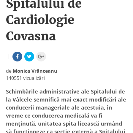
Spitalului de
Cardiologie
Covasna
|
de
Monica Vrânceanu
140551 vizualizări
|
Schimbările administrative ale Spitalului de
la Vâlcele semnifică mai exact modificări ale
conducerii manageriale ale acestuia, în
vreme ce conducerea medicală va fi
menţinută, unitatea spita licească urmând
să funcţioneze ca secţie externă a Spitalului