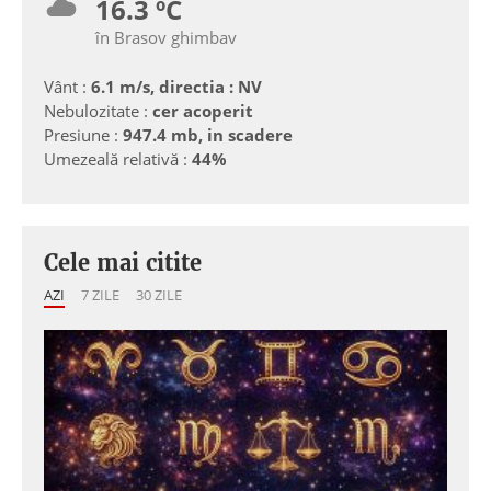
16.3 ºC
în Brasov ghimbav
Vânt :
6.1 m/s, directia : NV
Nebulozitate :
cer acoperit
Presiune :
947.4 mb, in scadere
Umezeală relativă :
44%
Cele mai citite
AZI
7 ZILE
30 ZILE