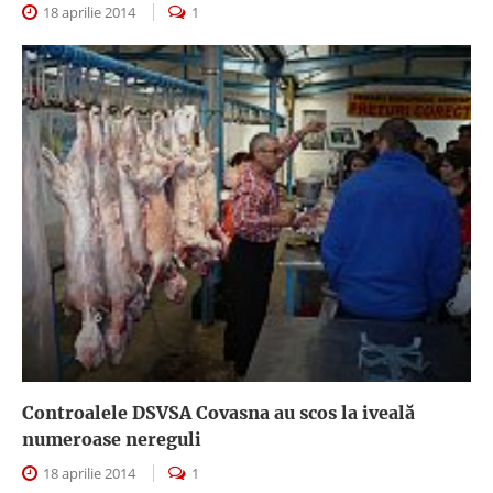
18 aprilie 2014
1
Controalele DSVSA Covasna au scos la iveală
numeroase nereguli
18 aprilie 2014
1