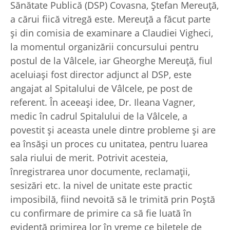
Sănătate Publică (DSP) Covasna, Ștefan Mereuță,
a cărui fiică vitregă este. Mereuță a făcut parte
și din comisia de examinare a Claudiei Vigheci,
la momentul organizării concursului pentru
postul de la Vâlcele, iar Gheorghe Mereuță, fiul
aceluiași fost director adjunct al DSP, este
angajat al Spitalului de Vâlcele, pe post de
referent. În aceeaşi idee, Dr. Ileana Vagner,
medic în cadrul Spitalului de la Vâlcele, a
povestit și aceasta unele dintre probleme și are
ea însăși un proces cu unitatea, pentru luarea
sala riului de merit. Potrivit acesteia,
înregistrarea unor documente, reclamații,
sesizări etc. la nivel de unitate este practic
imposibilă, fiind nevoită să le trimită prin Poștă
cu confirmare de primire ca să fie luată în
evidență primirea lor în vreme ce biletele de